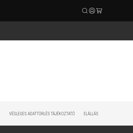
search
user
cart
K
VÉGLEGES ADATTÖRLÉS TÁJÉKOZTATÓ
ELÁLLÁS