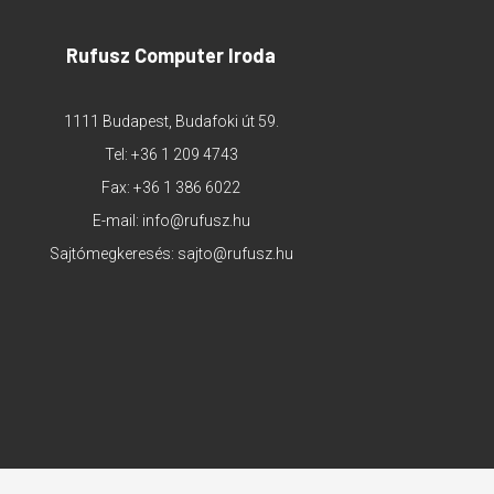
Rufusz Computer Iroda
1111 Budapest, Budafoki út 59.
Tel:
+36 1 209 4743
Fax: +36 1 386 6022
E-mail:
info@rufusz.hu
Sajtómegkeresés:
sajto@rufusz.hu