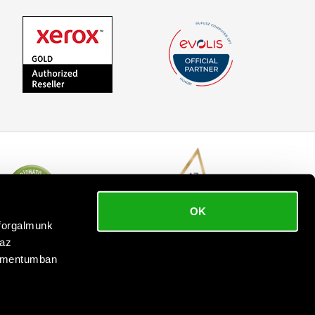
OK
bforgalmunk
 az
kumentumban
 reserved.
.