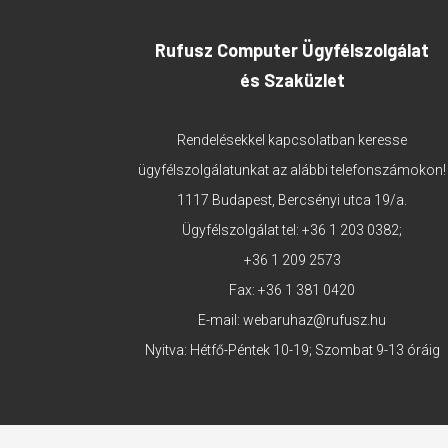
Rufusz Computer Ügyfélszolgálat
és Szaküzlet
Rendelésekkel kapcsolatban keresse
ügyfélszolgálatunkat az alábbi telefonszámokon!
1117 Budapest, Bercsényi utca 19/a.
Ügyfélszolgálat tel:
+36 1 203 0382
;
+36 1 209 2573
Fax: +36 1 381 0420
E-mail:
webaruhaz@rufusz.hu
Nyitva: Hétfő-Péntek 10-19; Szombat 9-13 óráig