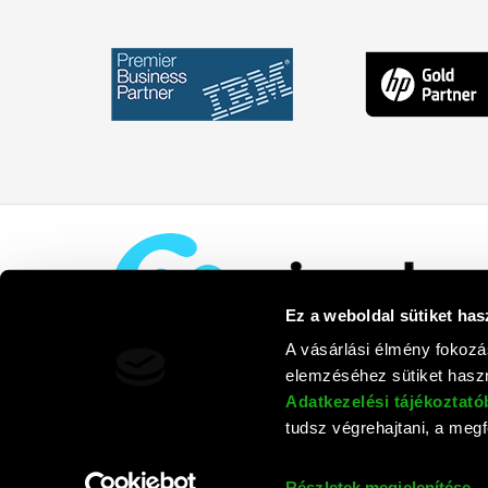
Ez a weboldal sütiket has
A vásárlási élmény fokozá
elemzéséhez sütiket haszn
Adatkezelési tájékoztat
tudsz végrehajtani, a megfe
Rufusz Co
Részletek megjelenítése