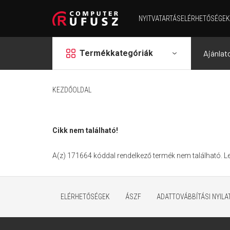
NYITVATARTÁS
ELÉRHETŐSÉGEK
grid
Termékkategóriák
Ajánlat
KEZDŐOLDAL
Cikk nem található!
A(z) 171664 kóddal rendelkező termék nem található. 
ELÉRHETŐSÉGEK
ÁSZF
ADATTOVÁBBÍTÁSI NYIL