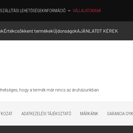
SZÁLLÍTÁSI LEHETŐSÉGEK
INFORMÁCIÓ
VÁLLALATOKNAK
ok
Értékcsökkent termékek
Újdonságok
AJÁNLATOT KÉREK
Lehetséges, hogy a termék már nincs az áruházunkban.
ATKOZAT
ADATKEZELÉSI TÁJÉKOZTATÓ
MÁRKÁINK
GARANCIA GYI