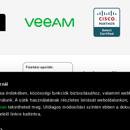
znál
Árukereső.hu
sa érdekében, közösségi funkciók biztosításához, valamint we
álunk. A sütik használatának részletes leírását weboldalunkon,
óban
tekintheted meg. Utólagos módosítást szintén ebben a do
lelő linkre kattintva.
mputer Informatika Zrt. © 1992 - 2018. Minden jog fenntartva. All rights
Tervezte és készítette:
Vision-Software
, az
Octopus 8 ERP
forgalmazója