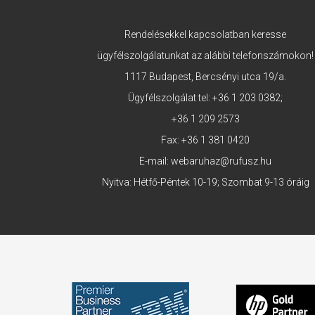
Rendelésekkel kapcsolatban keresse
ügyfélszolgálatunkat az alábbi telefonszámokon!
1117 Budapest, Bercsényi utca 19/a.
Ügyfélszolgálat tel:
+36 1 203 0382
;
+36 1 209 2573
Fax: +36 1 381 0420
E-mail:
webaruhaz@rufusz.hu
Nyitva: Hétfő-Péntek 10-19; Szombat 9-13 óráig