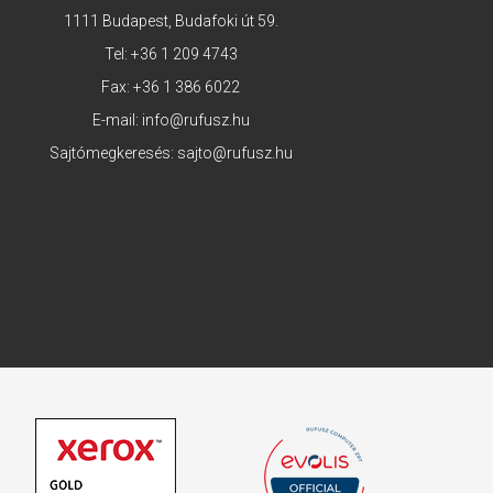
1111 Budapest, Budafoki út 59.
Tel:
+36 1 209 4743
Fax: +36 1 386 6022
E-mail:
info@rufusz.hu
Sajtómegkeresés:
sajto@rufusz.hu