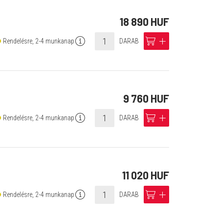
18 890 HUF
info
cart
add
Rendelésre, 2-4 munkanap
DARAB
9 760 HUF
info
cart
add
Rendelésre, 2-4 munkanap
DARAB
11 020 HUF
info
cart
add
Rendelésre, 2-4 munkanap
DARAB