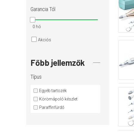
Garancia
Tól
0 hó
Akciós
Főbb jellemzők
Típus
Egyéb tartozék
Körömápoló készlet
Paraffinfürdő