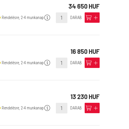
34 650 HUF
info
cart
add
Rendelésre, 2-4 munkanap
DARAB
16 850 HUF
info
cart
add
Rendelésre, 2-4 munkanap
DARAB
13 230 HUF
info
cart
add
Rendelésre, 2-4 munkanap
DARAB