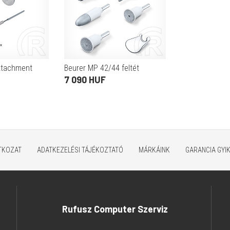
ttachment
Beurer MP 42/44 feltét
7 090 HUF
ATKOZAT
ADATKEZELÉSI TÁJÉKOZTATÓ
MÁRKÁINK
GARANCIA GYI
Rufusz Computer Szerviz