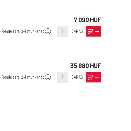
7 090 HUF
info
cart
add
Rendelésre, 2-4 munkanap
DARAB
35 680 HUF
info
cart
add
Rendelésre, 2-4 munkanap
DARAB