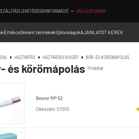
SZÁLLÍTÁSI LEHETŐSÉGEK
INFORMÁCIÓ
VÁLLALATOKNAK
ok
Értékcsökkent termékek
Újdonságok
AJÁNLATOT KÉREK
DAL
HÁZTARTÁS
HÁZTARTÁSI KISGÉP
BŐR- ÉS KÖRÖMÁPOLÁS
- és körömápolás
9
találat
Beurer MP 52
Cikkszám: 57003