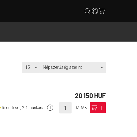
search
user
cart
20 150 HUF
info
cart
add
Rendelésre, 2-4 munkanap
DARAB