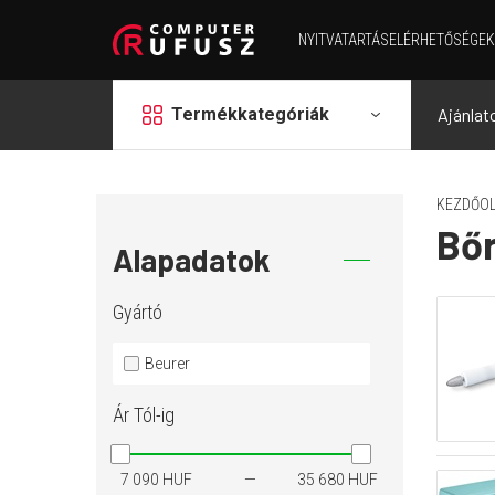
NYITVATARTÁS
ELÉRHETŐSÉGEK
grid
Termékkategóriák
Ajánlat
KEZDŐOL
Bőr
Alapadatok
Gyártó
Beurer
Ár
Tól-ig
7 090 HUF
35 680 HUF