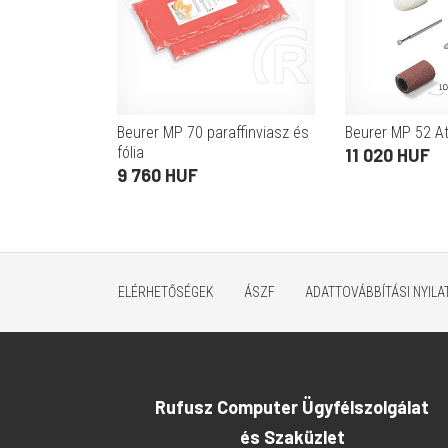
Beurer MP 70 paraffinviasz és
Beurer MP 52 A
fólia
11 020 HUF
9 760 HUF
ELÉRHETŐSÉGEK
ÁSZF
ADATTOVÁBBÍTÁSI NYIL
Rufusz Computer Ügyfélszolgálat
és Szaküzlet