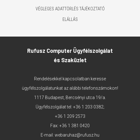
VÉGLEGES ADATTÖRLÉS TÁJÉKOZTATÓ
ELÁLLÁS
Rufusz Computer Ügyfélszolgálat
és Szaküzlet
Rendelésekkel kapcsolatban keresse
ügyfélszolgálatunkat az alábbi telefonszámokon!
1117 Budapest, Bercsényi utca 19/a.
Ügyfélszolgálat tel:
+36 1 203 0382
;
+36 1 209 2573
Fax: +36 1 381 0420
E-mail:
webaruhaz@rufusz.hu