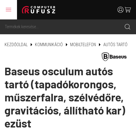
menu
user
cart
search
KEZDŐOLDAL
KOMMUNIKÁCIÓ
MOBILTELEFON
AUTÓS TARTÓ
Baseus osculum autós
tartó (tapadókorongos,
műszerfalra, szélvédőre,
gravitációs, állítható kar)
ezüst