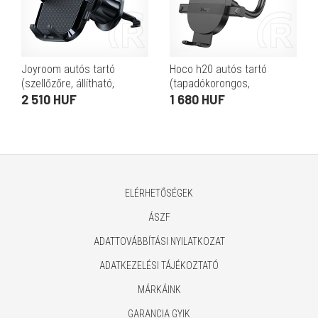
Joyroom autós tartó
Hoco h20 autós tartó
(szellőzőre, állítható,
(tapadókorongos,
automata, 360°-ban
szélvédőre, műszerfalra,
2 510 HUF
1 680 HUF
forgatható, 4.7-6.9" méret)
automata, állítható kar, 4.7-
fekete
7" méret) fekete
ELÉRHETŐSÉGEK
ÁSZF
ADATTOVÁBBÍTÁSI NYILATKOZAT
ADATKEZELÉSI TÁJÉKOZTATÓ
MÁRKÁINK
GARANCIA GYIK