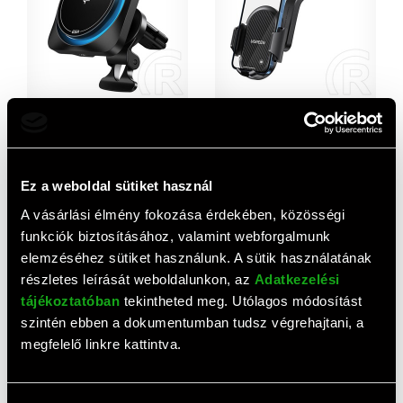
ESR qi2 autós tartó
Ugreen lp405 autós tartó
(műszerfalra, szellőzőre,
(műszerfalra,
mágneses, led jelzés, 15w,
tapadókorongos, 360°, 4.7-
11 170 HUF
3 910 HUF
wireless, gyorstöltő) fekete
7.2" méret) fekete
Ez a weboldal sütiket használ
A vásárlási élmény fokozása érdekében, közösségi
funkciók biztosításához, valamint webforgalmunk
elemzéséhez sütiket használunk. A sütik használatának
részletes leírását weboldalunkon, az
Adatkezelési
tájékoztatóban
tekintheted meg. Utólagos módosítást
szintén ebben a dokumentumban tudsz végrehajtani, a
megfelelő linkre kattintva.
JOYROOM autós tartó
Joyroom autós tartó
(műszerfalra,
(szellőzőre, mágneses,