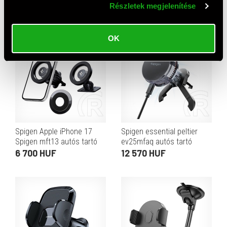
Részletek megjelenítése
tapadókorongos,
magsafe rögzítés) fekete
6 980 HUF
2 790 HUF
mágneses, 360°, 4-7"
méret) sötétszürke
OK
Spigen Apple iPhone 17
Spigen essential peltier
Spigen mft13 autós tartó
ev25mfaq autós tartó
(szellőzőre, műszerfalra,
(szellőzőre, állítható, 15w,
6 700 HUF
12 570 HUF
öntapadó, 360°, magsafe)
led jelzés, wireless,
fekete
magsafe, qi2) fekete