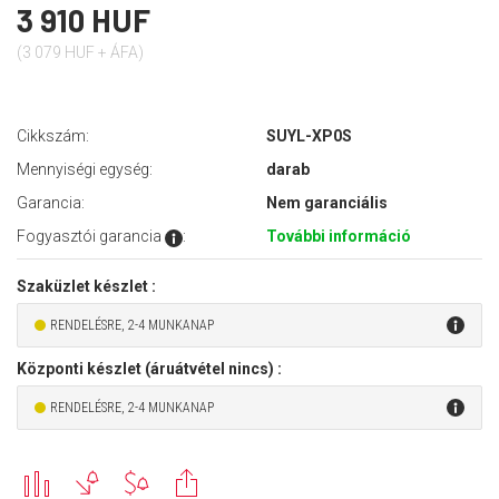
3 910 HUF
(3 079 HUF + ÁFA)
Cikkszám:
SUYL-XP0S
Mennyiségi egység:
darab
Garancia:
Nem garanciális
Fogyasztói garancia
:
További információ
Szaküzlet készlet :
RENDELÉSRE, 2-4 MUNKANAP
Központi készlet (áruátvétel nincs) :
RENDELÉSRE, 2-4 MUNKANAP