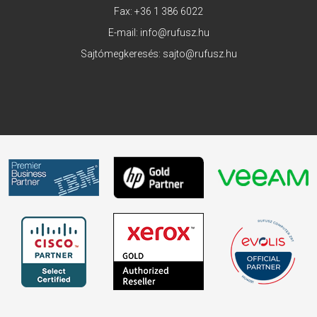
Fax: +36 1 386 6022
E-mail:
info@rufusz.hu
Sajtómegkeresés:
sajto@rufusz.hu