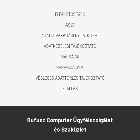
ELÉRHETŐSÉGEK
ÁSZF
ADATTOVÁBBÍTÁSI NYILATKOZAT
ADATKEZELÉSI TÁJÉKOZTATÓ
MÁRKÁINK
GARANCIA GYIK
VÉGLEGES ADATTÖRLÉS TÁJÉKOZTATÓ
ELÁLLÁS
Rufusz Computer Ügyfélszolgálat
és Szaküzlet