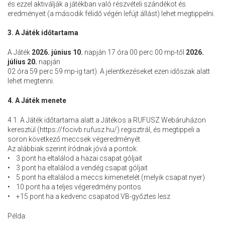
és ezzel aktiválják a játékban való részvételi szándékot és
eredményeit (a második félidő végén lefújt állást) lehet megtippelni.
3. A Játék időtartama
A Játék
2026. június 10.
napján 17 óra 00 perc 00 mp-től
2026.
július 20.
napján
02 óra 59 perc 59 mp-ig tart). A jelentkezéseket ezen időszak alatt
lehet megtenni.
4. A Játék menete
4.1. A Játék időtartama alatt a Játékos a RUFUSZ Webáruházon
keresztül (https://focivb.rufusz.hu/) regisztrál, és megtippeli a
soron következő meccsek végeredményét.
Az alábbiak szerint íródnak jóvá a pontok:
• 3 pont ha eltalálod a hazai csapat góljait
• 3 pont ha eltalálod a vendég csapat góljait
• 5 pont ha eltalálod a meccs kimenetelét (melyik csapat nyer)
• 10 pont ha a teljes végeredmény pontos
• +15 pont ha a kedvenc csapatod VB-győztes lesz
Példa: