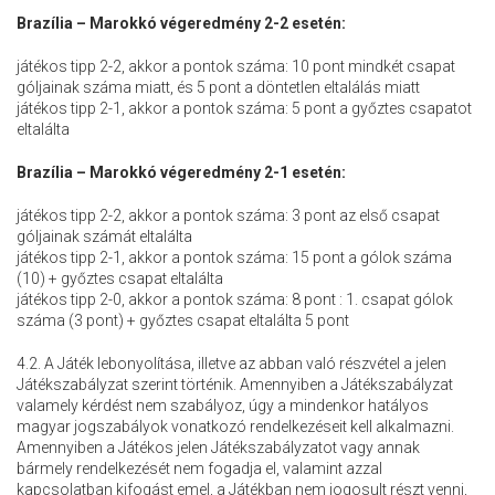
Brazília – Marokkó végeredmény 2-2 esetén:
játékos tipp 2-2, akkor a pontok száma: 10 pont mindkét csapat
góljainak száma miatt, és 5 pont a döntetlen eltalálás miatt
játékos tipp 2-1, akkor a pontok száma: 5 pont a győztes csapatot
eltalálta
Brazília – Marokkó végeredmény 2-1 esetén:
játékos tipp 2-2, akkor a pontok száma: 3 pont az első csapat
góljainak számát eltalálta
játékos tipp 2-1, akkor a pontok száma: 15 pont a gólok száma
(10) + győztes csapat eltalálta
játékos tipp 2-0, akkor a pontok száma: 8 pont : 1. csapat gólok
száma (3 pont) + győztes csapat eltalálta 5 pont
4.2. A Játék lebonyolítása, illetve az abban való részvétel a jelen
Játékszabályzat szerint történik. Amennyiben a Játékszabályzat
valamely kérdést nem szabályoz, úgy a mindenkor hatályos
magyar jogszabályok vonatkozó rendelkezéseit kell alkalmazni.
Amennyiben a Játékos jelen Játékszabályzatot vagy annak
bármely rendelkezését nem fogadja el, valamint azzal
kapcsolatban kifogást emel, a Játékban nem jogosult részt venni,