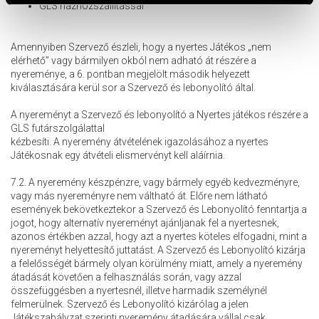
GLS házhozszállítással
Amennyiben Szervező észleli, hogy a nyertes Játékos „nem
elérhető” vagy bármilyen okból nem adható át részére a
nyereménye, a 6. pontban megjelölt második helyezett
kiválasztására kerül sor a Szervező és lebonyolító által.
A nyereményt a Szervező és lebonyolító a Nyertes játékos részére a
GLS futárszolgálattal
kézbesíti. A nyeremény átvételének igazolásához a nyertes
Játékosnak egy átvételi elismervényt kell aláírnia.
7.2. A nyeremény készpénzre, vagy bármely egyéb kedvezményre,
vagy más nyereményre nem váltható át. Előre nem látható
események bekövetkeztekor a Szervező és Lebonyolító fenntartja a
jogot, hogy alternatív nyereményt ajánljanak fel a nyertesnek,
azonos értékben azzal, hogy azt a nyertes köteles elfogadni, mint a
nyereményt helyettesítő juttatást. A Szervező és Lebonyolító kizárja
a felelősségét bármely olyan körülmény miatt, amely a nyeremény
átadását követően a felhasználás során, vagy azzal
összefüggésben a nyertesnél, illetve harmadik személynél
felmerülnek. Szervező és Lebonyolító kizárólag a jelen
Játékszabályzat szerinti nyeremény átadására vállal csak