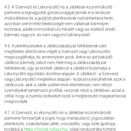
4.5. A Szervező és Lebonyolító és a Játékban közreműködő
partnerei a legnagyobb gondossággal járnak el a rendszer
működtetése és a gyűjtött jelentkezések nyilvántartása terén,
azonban semmiféle felelősséget nem vállalnak bármilyen
technikai, adatkommunikációs hibáért vagy az ezekből eredő
bármely vagyoni- és nem vagyoni hátrányokért.
4.6. A jelentkezéseket a Játékszabályzat feltételeinek való
megfelelés ellenőrzése végett a Szervező vagy Lebonyolító
megvizsgálhatja, és amennyiben azok, illetve az azt beküldő
Játékos bármely okból nem felel meg a Játékszabályzat
feltételeinek, úgy az érintett Játékost a Játékból kizárhatja a
Lebonyolító egyoldalú döntése alapján. A Játékból - a Szervező
vagy Lebonyolító megítélése alapján - kizárásra kerülhetnek azok a
Játékosok, akik a Játék szellemével ellentétesen, nem létező
személyeket tartalmazó profillal, vesznek részt a Játékban, azzal a
céllal, hogy a nyerési esélyeiket ezzel a megtévesztő magatartással
megnöveljék.
4.7. A Szervező, a Lebonyolító és a Játékban közreműködő
partnerei fenntartják a jogot, hogy manipuláció, jogosulatlan
jelentkezés, szabálytalan játék, visszaélés, vagy ezek gyanúja,
továbbá a
https://focivb.rufusz.hu/
oldal rendszerébe történő