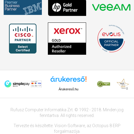
Árukereső.hu
Rufusz Computer Informatika Zrt. © 1992 - 2018. Minden jog
fenntartva. All rights reserved.
Tervezte és készítette:
Vision-Software
, az
Octopus 8 ERP
forgalmazója.