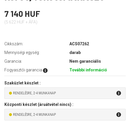
7 140 HUF
(5 622 HUF + ÁFA)
Cikkszám:
ACS07262
Mennyiségi egység:
darab
Garancia:
Nem garanciális
Fogyasztói garancia
:
További információ
Szaküzlet készlet :
RENDELÉSRE, 2-4 MUNKANAP
Központi készlet (áruátvétel nincs) :
RENDELÉSRE, 2-4 MUNKANAP