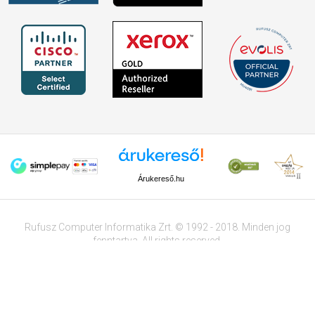
Árukereső.hu
Rufusz Computer Informatika Zrt. © 1992 - 2018. Minden jog
fenntartva. All rights reserved.
Tervezte és készítette:
Vision-Software
, az
Octopus 8 ERP
forgalmazója.