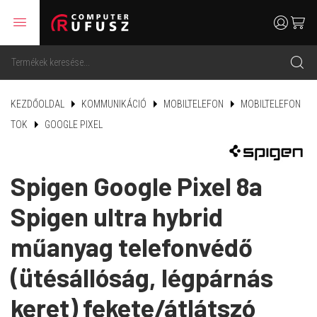
menu
user
cart
search
KEZDŐOLDAL
KOMMUNIKÁCIÓ
MOBILTELEFON
MOBILTELEFON
TOK
GOOGLE PIXEL
Spigen Google Pixel 8a
Spigen ultra hybrid
műanyag telefonvédő
(ütésállóság, légpárnás
keret) fekete/átlátszó