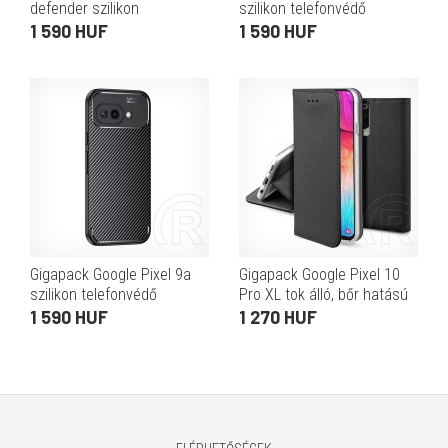
defender szilikon
szilikon telefonvédő
telefonvédő (ütésállóság,
(ütésállóság, átlátszó
1 590 HUF
1 590 HUF
tartógyűrű, kameravédő)
hátlap) átlátszó
ezüst
Gigapack Google Pixel 9a
Gigapack Google Pixel 10
szilikon telefonvédő
Pro XL tok álló, bőr hatású
(ütésállóság, légpárnás
(flip, oldalra nyíló, asztali
1 590 HUF
1 270 HUF
sarok, karbon minta) fekete
tartó, rombusz) fekete