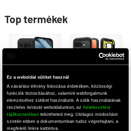
Top termékek
Ez a weboldal sütiket használ
A vásárlási élmény fokozása érdekében, közösségi
Gigapack Google Pixel 10
Spigen Google Pixel 9a
funkciók biztosításához, valamint webforgalmunk
Pro szilikon telefonvédő
tough armor mag műanyag
elemzéséhez sütiket használunk. A sütik használatának
(ütésállóság, kameravédő,
telefonvédő (ütésállóság,
1 900 HUF
11 110 HUF
részletes leírását weboldalunkon, az
Adatkezelési
3d) fekete
kitámasztó, magsafe)
tájékoztatóban
tekintheted meg. Utólagos módosítást
fekete
szintén ebben a dokumentumban tudsz végrehajtani, a
megfelelő linkre kattintva.