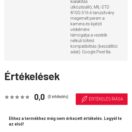
kialakítás
ütközésálló, MIL-STD
810G-516.6 tanúsítvány
megemelt perem a
kamera és kijelző
védelmére
támogatja a vezeték
nélküli töltést
kompatibilitás (beszállítói
adat): Google Pixel 8a.
Értékelések
0,0
(
0
értékelés)
ÉRTÉKELÉS ÍRÁSA
Ehhez a termékhez még nem érkezett értékelés. Legyél te
az első!