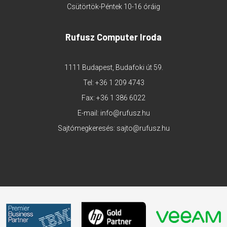
Csütörtök-Péntek 10-16 óráig
Rufusz Computer Iroda
1111 Budapest, Budafoki út 59.
Tel:
+36 1 209 4743
Fax: +36 1 386 6022
E-mail:
info@rufusz.hu
Sajtómegkeresés:
sajto@rufusz.hu