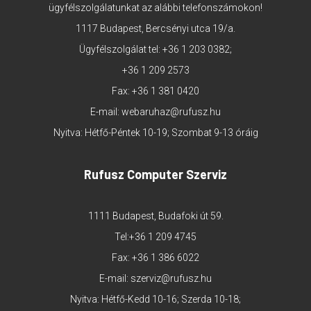
ügyfélszolgálatunkat az alábbi telefonszámokon!
1117 Budapest, Bercsényi utca 19/a.
Ügyfélszolgálat tel:
+36 1 203 0382
;
+36 1 209 2573
Fax: +36 1 381 0420
E-mail:
webaruhaz@rufusz.hu
Nyitva: Hétfő-Péntek 10-19; Szombat 9-13 óráig
Rufusz Computer Szerviz
1111 Budapest, Budafoki út 59.
Tel:
+36 1 209 4745
Fax: +36 1 386 6022
E-mail:
szerviz@rufusz.hu
Nyitva: Hétfő-Kedd 10-16; Szerda 10-18;