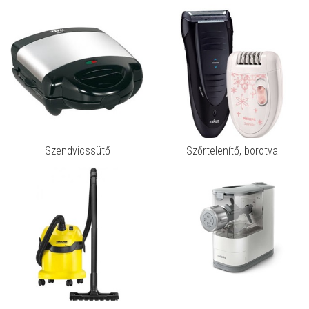
Szendvicssütő
Szőrtelenítő, borotva