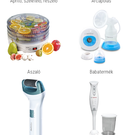
Aprító, szeletelő, reszelő
Arcápolás
Aszaló
Babatermék