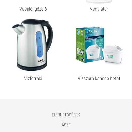
Vasaló, gőzölő
Ventilátor
Vízforraló
Vízszűrő kancsó betét
ELÉRHETŐSÉGEK
ÁSZF