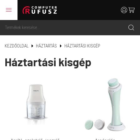
menu
user
cart
search
KEZDŐOLDAL
HÁZTARTÁS
HÁZTARTÁSI KISGÉP
Háztartási kisgép