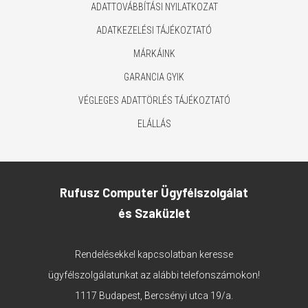
ADATTOVÁBBÍTÁSI NYILATKOZAT
ADATKEZELÉSI TÁJÉKOZTATÓ
MÁRKÁINK
GARANCIA GYIK
VÉGLEGES ADATTÖRLÉS TÁJÉKOZTATÓ
ELÁLLÁS
Rufusz Computer Ügyfélszolgálat
és Szaküzlet
Rendelésekkel kapcsolatban keresse
ügyfélszolgálatunkat az alábbi telefonszámokon!
1117 Budapest, Bercsényi utca 19/a.