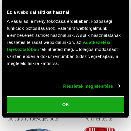
Ez a weboldal sütiket használ
A vásárlási élmény fokozása érdekében, közösségi
funkciók biztosításához, valamint webforgalmunk
elemzéséhez sütiket használunk. A sütik használatának
részletes leírását weboldalunkon, az
Adatkezelési
tájékoztatóban
tekintheted meg. Utólagos módosítást
Mikrohullámú sütő
Morzsaporszívó
szintén ebben a dokumentumban tudsz végrehajtani, a
megfelelő linkre kattintva.
Részletek megjelenítése
OK
Olajsütő, forrólevegős sütő
Páramentesítő