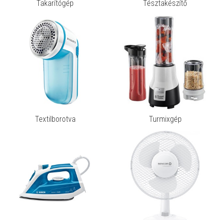
Takarítógép
Tésztakészítő
Textilborotva
Turmixgép