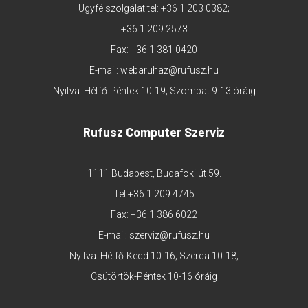
Ügyfélszolgálat tel:
+36 1 203 0382
;
+36 1 209 2573
Fax: +36 1 381 0420
E-mail:
webaruhaz@rufusz.hu
Nyitva: Hétfő-Péntek 10-19; Szombat 9-13 óráig
Rufusz Computer Szerviz
1111 Budapest, Budafoki út 59.
Tel:
+36 1 209 4745
Fax: +36 1 386 6022
E-mail:
szerviz@rufusz.hu
Nyitva: Hétfő-Kedd 10-16; Szerda 10-18;
Csütörtök-Péntek 10-16 óráig