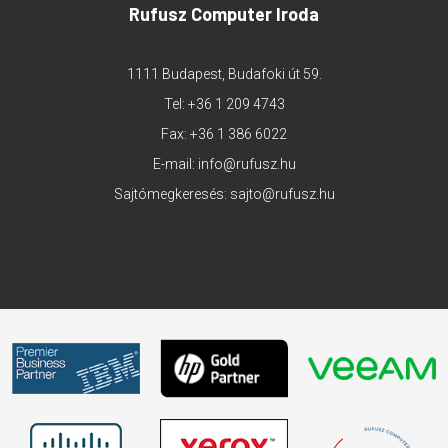
Rufusz Computer Iroda
1111 Budapest, Budafoki út 59.
Tel:
+36 1 209 4743
Fax: +36 1 386 6022
E-mail:
info@rufusz.hu
Sajtómegkeresés:
sajto@rufusz.hu