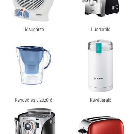
Hősugárzó
Húsdaráló
Kancsó és vízszűrő
Kávédaráló