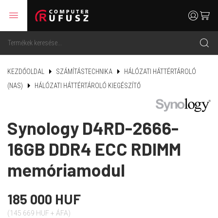
menu
user
cart
search
KEZDŐOLDAL
SZÁMÍTÁSTECHNIKA
HÁLÓZATI HÁTTÉRTÁROLÓ
(NAS)
HÁLÓZATI HÁTTÉRTÁROLÓ KIEGÉSZÍTŐ
Synology D4RD-2666-
16GB DDR4 ECC RDIMM
memóriamodul
185 000 HUF
(145 669 HUF + ÁFA)