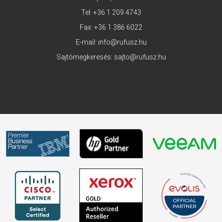
Tel:
+36 1 209 4743
Fax: +36 1 386 6022
E-mail:
info@rufusz.hu
Sajtómegkeresés:
sajto@rufusz.hu