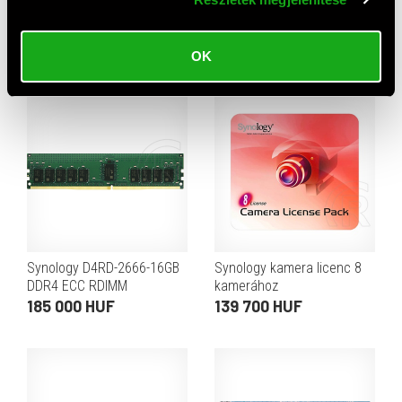
Synology D4EC-2666-8G
Synology tápegység 100 W
DDR4 ECC RDIMM
33 900 HUF
memóriamodul
344 250 HUF
OK
Synology D4RD-2666-16GB
Synology kamera licenc 8
DDR4 ECC RDIMM
kamerához
memóriamodul
185 000 HUF
139 700 HUF