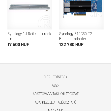
Synology 1U Rail kit fix rack
Synology E10G30-T2
sín
Ethernet-adapter
17 500 HUF
122 780 HUF
ELÉRHETŐSÉGEK
ÁSZF
ADATTOVÁBBÍTÁSI NYILATKOZAT
ADATKEZELÉSI TÁJÉKOZTATÓ
MÁRKÁINK