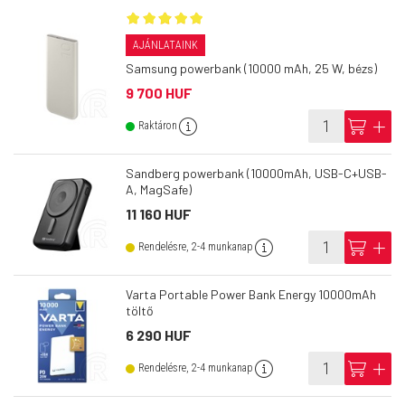
AJÁNLATAINK
Samsung powerbank (10000 mAh, 25 W, bézs)
9 700 HUF
info
cart
add
Raktáron
Sandberg powerbank (10000mAh, USB-C+USB-
A, MagSafe)
11 160 HUF
info
cart
add
Rendelésre, 2-4 munkanap
Varta Portable Power Bank Energy 10000mAh
töltő
6 290 HUF
info
cart
add
Rendelésre, 2-4 munkanap