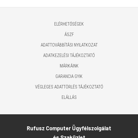
ELÉRHETŐSÉGEK
ÁSZF
ADATTOVÁBBÍTÁSI NYILATKOZAT
ADATKEZELÉSI TÁJÉKOZTATÓ
MÁRKÁINK
GARANCIA GYIK
VÉGLEGES ADATTÖRLÉS TÁJÉKOZTATÓ
ELÁLLÁS
Rufusz Computer Ügyfélszolgálat
és Szaküzlet