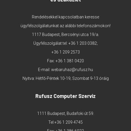
Rendelésekkel kapcsolatban keresse
ügyfélszolgálatunkat az alábbi telefonszámokon!
1117 Budapest, Bercsényi utca 19/a.
Ügyfélszolgálat tel:
+36 1 203 0382
;
+36 1 209 2573
Fax: +36 1 381 0420
E-mail:
webaruhaz@rufusz.hu
Nyitva: Hétfő-Péntek 10-19; Szombat 9-13 óráig
Rufusz Computer Szerviz
1111 Budapest, Budafoki út 59.
Tel:
+36 1 209 4745