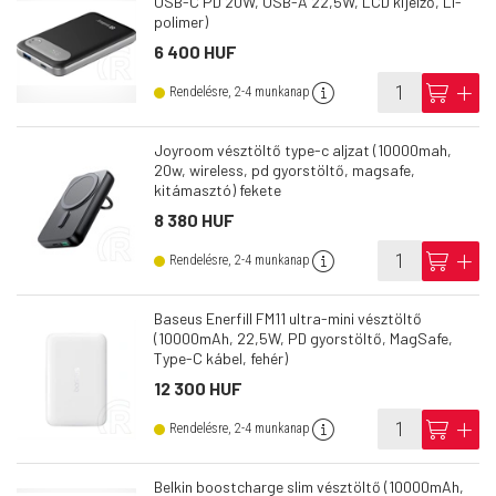
USB-C PD 20W, USB-A 22,5W, LCD kijelző, Li-
polimer)
6 400 HUF
info
cart
add
Rendelésre, 2-4 munkanap
Joyroom vésztöltő type-c aljzat (10000mah,
20w, wireless, pd gyorstöltő, magsafe,
kitámasztó) fekete
8 380 HUF
info
cart
add
Rendelésre, 2-4 munkanap
Baseus Enerfill FM11 ultra-mini vésztöltő
(10000mAh, 22,5W, PD gyorstöltő, MagSafe,
Type-C kábel, fehér)
12 300 HUF
info
cart
add
Rendelésre, 2-4 munkanap
Belkin boostcharge slim vésztöltő (10000mAh,