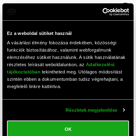
1
2
3
4
Ez a weboldal sütiket használ
Top termékek
A vásárlási élmény fokozása érdekében, közösségi
funkciók biztosításához, valamint webforgalmunk
elemzéséhez sütiket használunk. A sütik használatának
részletes leírását weboldalunkon, az
Adatkezelési
tájékoztatóban
tekintheted meg. Utólagos módosítást
szintén ebben a dokumentumban tudsz végrehajtani, a
megfelelő linkre kattintva.
AJÁNLAT
Részletek megjelenítése
Samsung Galaxy A57 5G
Samsung Galaxy A57 5G
mobiltelefon (Dual-SIM,
mobiltelefon (Dual-SIM,
OK
8/256 GB, szürke)
8/128 GB, szürke)
195 600 HUF
126 946 HUF