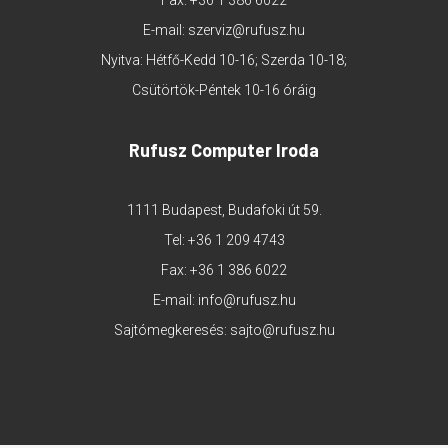
Fax: +36 1 386 6022
E-mail:
szerviz@rufusz.hu
Nyitva: Hétfő-Kedd 10-16; Szerda 10-18;
Csütörtök-Péntek 10-16 óráig
Rufusz Computer Iroda
1111 Budapest, Budafoki út 59.
Tel:
+36 1 209 4743
Fax: +36 1 386 6022
E-mail:
info@rufusz.hu
Sajtómegkeresés:
sajto@rufusz.hu