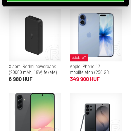
AJÁNLAT
Xiaomi Redmi powerbank
Apple iPhone 17
(20000 mAh, 18W, fekete)
mobiltelefon (256 GB,
párakék)
6 980 HUF
349 900 HUF