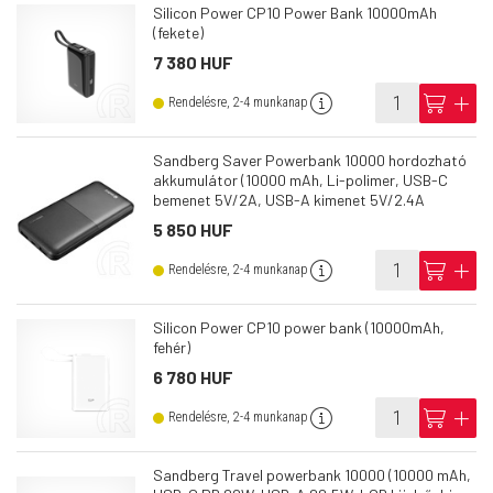
Silicon Power CP10 Power Bank 10000mAh
(fekete)
7 380 HUF
info
cart
add
Rendelésre, 2-4 munkanap
Sandberg Saver Powerbank 10000 hordozható
akkumulátor (10000 mAh, Li-polimer, USB-C
bemenet 5V/2A, USB-A kimenet 5V/2.4A
5 850 HUF
info
cart
add
Rendelésre, 2-4 munkanap
Silicon Power CP10 power bank (10000mAh,
fehér)
6 780 HUF
info
cart
add
Rendelésre, 2-4 munkanap
Sandberg Travel powerbank 10000 (10000 mAh,