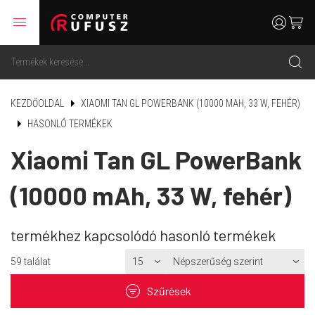
menu
user
cart
search
KEZDŐOLDAL
XIAOMI TAN GL POWERBANK (10000 MAH, 33 W, FEHÉR)
HASONLÓ TERMÉKEK
Xiaomi Tan GL PowerBank
(10000 mAh, 33 W, fehér)
termékhez kapcsolódó hasonló termékek
59
találat
filter
Szűrések