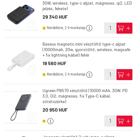
30W, wireless, type-c aljzat, mágneses, qi2, LED
jelzés, fekete)
29 340 HUF
info
cart
add
Rendelésre, 2-4 munkanap
Baseus magnetic mini vésztöltő type-c aljzat
(10000mah, 20w, gyorstöltő, wireless, magsafe
+ fix lightning kábel) fehér
19 560 HUF
info
cart
add
Rendelésre, 2-4 munkanap
Ugreen PB570 vésztöltő (10000 mAh, 30W, PD
3.0, Qi2, mágneses, fix Type-C kábel,
sötétszürke)
20 950 HUF
info
cart
add
Joyroom vésztöltő 2 usb+type-c aljzat