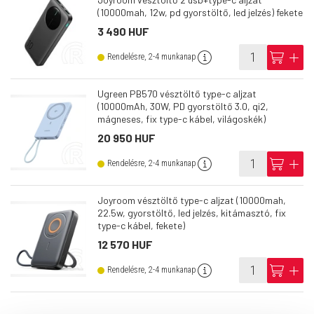
(10000mah, 12w, pd gyorstöltő, led jelzés) fekete
3 490 HUF
info
cart
add
Rendelésre, 2-4 munkanap
Ugreen PB570 vésztöltő type-c aljzat
(10000mAh, 30W, PD gyorstöltő 3.0, qi2,
mágneses, fix type-c kábel, világoskék)
20 950 HUF
info
cart
add
Rendelésre, 2-4 munkanap
Joyroom vésztöltő type-c aljzat (10000mah,
22.5w, gyorstöltő, led jelzés, kitámasztó, fix
type-c kábel, fekete)
12 570 HUF
info
cart
add
Rendelésre, 2-4 munkanap