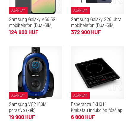
AJÁNLAT
AJÁNLAT
Samsung Galaxy A56 5G
Samsung Galaxy S26 Ultra
mobiltelefon (Dual-SIM,
mobiltelefon (Dual-SIM,
8/128 GB, grafitszürke)
12/256 GB, fekete)
124 900 HUF
372 900 HUF
AJÁNLAT
AJÁNLAT
Samsung VC2100M
Esperanza EKH011
porszívó (kék)
Krakatau indukciós főzőlap
19 900 HUF
6 800 HUF