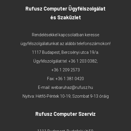
Rufusz Computer Ügyfélszolgálat
és Szaküzlet
Rendelésekkel kapcsolatban keresse
ügyfélszolgálatunkat az alábbi telefonszámokon!
1117 Budapest, Bercsényi utca 19/a.
Ügyfélszolgálat tel:
+36 1 203 0382
;
+36 1 209 2573
Fax: +36 1 381 0420
E-mail:
webaruhaz@rufusz.hu
Nyitva: Hétfő-Péntek 10-19; Szombat 9-13 óráig
Rufusz Computer Szerviz