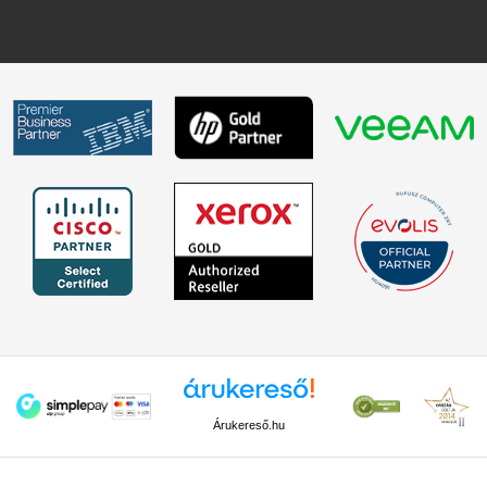
Árukereső.hu