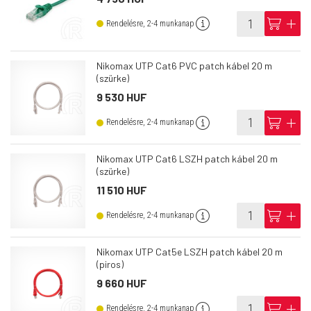
info
cart
add
Rendelésre, 2-4 munkanap
Nikomax UTP Cat6 PVC patch kábel 20 m
(szürke)
9 530 HUF
info
cart
add
Rendelésre, 2-4 munkanap
Nikomax UTP Cat6 LSZH patch kábel 20 m
(szürke)
11 510 HUF
info
cart
add
Rendelésre, 2-4 munkanap
Nikomax UTP Cat5e LSZH patch kábel 20 m
(piros)
9 660 HUF
info
cart
add
Rendelésre, 2-4 munkanap