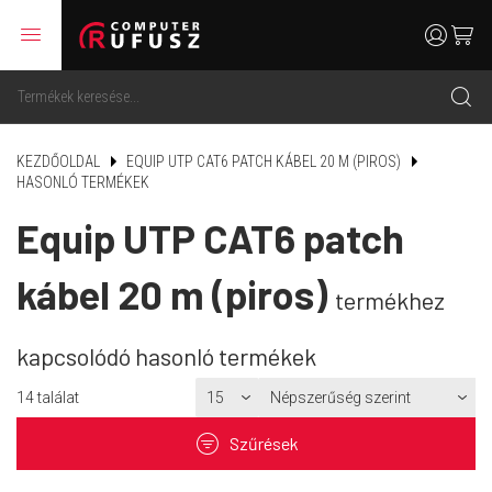
menu
user
cart
search
KEZDŐOLDAL
EQUIP UTP CAT6 PATCH KÁBEL 20 M (PIROS)
HASONLÓ TERMÉKEK
Equip UTP CAT6 patch
kábel 20 m (piros)
termékhez
kapcsolódó hasonló termékek
14
találat
filter
Szűrések