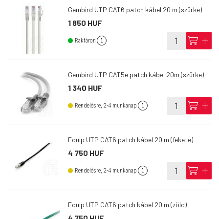
Gembird UTP CAT6 patch kábel 20 m (szürke)
1 850 HUF
info
cart
add
Raktáron
Gembird UTP CAT5e patch kábel 20m (szürke)
1 340 HUF
info
cart
add
Rendelésre, 2-4 munkanap
Equip UTP CAT6 patch kábel 20 m (fekete)
4 750 HUF
info
cart
add
Rendelésre, 2-4 munkanap
Equip UTP CAT6 patch kábel 20 m (zöld)
4 750 HUF