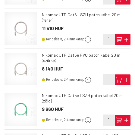
Nikomax UTP Cat6 LSZH patch kábel 20 m
(fehér)
11 510 HUF
info
cart
add
Rendelésre, 2-4 munkanap
Nikomax UTP Cat5e PVC patch kábel 20 m
(szürke)
8 140 HUF
info
cart
add
Rendelésre, 2-4 munkanap
Nikomax UTP Cat5e LSZH patch kábel 20 m
(zöld)
9 660 HUF
info
cart
add
Rendelésre, 2-4 munkanap