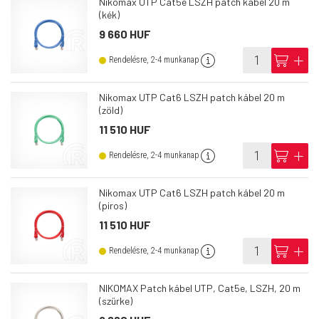
Nikomax UTP Cat5e LSZH patch kábel 20 m
(kék)
9 660 HUF
info
cart
add
Rendelésre, 2-4 munkanap
Nikomax UTP Cat6 LSZH patch kábel 20 m
(zöld)
11 510 HUF
info
cart
add
Rendelésre, 2-4 munkanap
Nikomax UTP Cat6 LSZH patch kábel 20 m
(piros)
11 510 HUF
info
cart
add
Rendelésre, 2-4 munkanap
NIKOMAX Patch kábel UTP, Cat5e, LSZH, 20 m
(szürke)