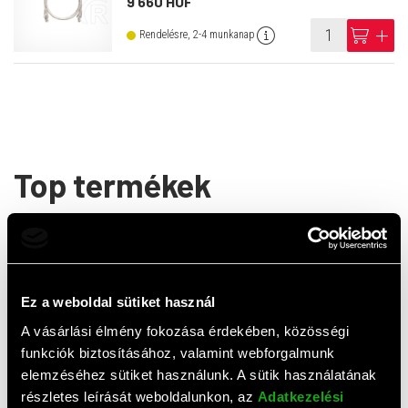
9 660 HUF
info
cart
add
Rendelésre, 2-4 munkanap
Top termékek
Ez a weboldal sütiket használ
A vásárlási élmény fokozása érdekében, közösségi
funkciók biztosításához, valamint webforgalmunk
elemzéséhez sütiket használunk. A sütik használatának
AJÁNLAT
részletes leírását weboldalunkon, az
Adatkezelési