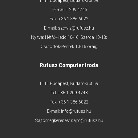
1111 Budapest, Budafoki út 59.
Tel:
+36 1 209 4745
Fax: +36 1 386 6022
E-mail:
szerviz@rufusz.hu
Nyitva: Hétfő-Kedd 10-16; Szerda 10-18;
Csütörtök-Péntek 10-16 óráig
Rufusz Computer Iroda
1111 Budapest, Budafoki út 59.
Tel:
+36 1 209 4743
Fax: +36 1 386 6022
E-mail:
info@rufusz.hu
Sajtómegkeresés:
sajto@rufusz.hu