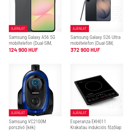
AJÁNLAT
AJÁNLAT
Samsung Galaxy A56 5G
Samsung Galaxy S26 Ultra
mobiltelefon (Dual-SIM,
mobiltelefon (Dual-SIM,
8/128 GB, grafitszürke)
12/256 GB, fekete)
124 900 HUF
372 900 HUF
AJÁNLAT
AJÁNLAT
Samsung VC2100M
Esperanza EKH011
porszívó (kék)
Krakatau indukciós főzőlap