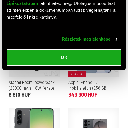
Samsung Galaxy A57 5G
Samsung Galaxy A57 5G
tájékoztatóban
tekintheted meg. Utólagos módosítást
mobiltelefon (Dual-SIM,
mobiltelefon (Dual-SIM,
szintén ebben a dokumentumban tudsz végrehajtani, a
8/256 GB, szürke)
8/128 GB, szürke)
195 600 HUF
126 946 HUF
megfelelő linkre kattintva.
Részletek megjelenítése
OK
AJÁNLAT
Xiaomi Redmi powerbank
Apple iPhone 17
(20000 mAh, 18W, fekete)
mobiltelefon (256 GB,
párakék)
6 810 HUF
349 900 HUF