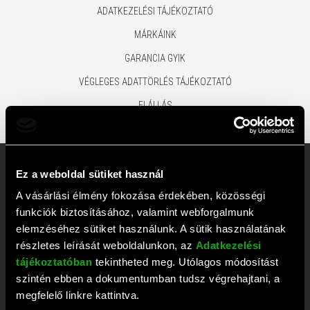
ADATKEZELÉSI TÁJÉKOZTATÓ
MÁRKÁINK
GARANCIA GYIK
VÉGLEGES ADATTÖRLÉS TÁJÉKOZTATÓ
ELÁLLÁS
Rufusz Computer Ügyfélszolgálat
Ez a weboldal sütiket használ
és Szaküzlet
A vásárlási élmény fokozása érdekében, közösségi
funkciók biztosításához, valamint webforgalmunk
elemzéséhez sütiket használunk. A sütik használatának
Rendelésekkel kapcsolatban keresse
részletes leírását weboldalunkon, az
Adatkezelési
ügyfélszolgálatunkat az alábbi telefonszámokon!
tájékoztatóban
tekintheted meg. Utólagos módosítást
szintén ebben a dokumentumban tudsz végrehajtani, a
1117 Budapest, Bercsényi utca 19/a.
megfelelő linkre kattintva.
Ügyfélszolgálat tel:
+36 1 203 0382
;