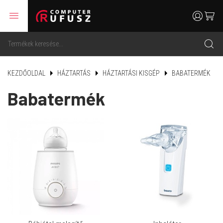
menu
user
cart
search
KEZDŐOLDAL
HÁZTARTÁS
HÁZTARTÁSI KISGÉP
BABATERMÉK
Babatermék