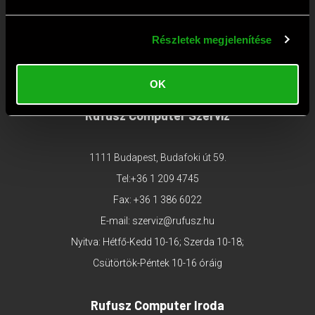
+36 1 209 2573
Fax: +36 1 381 0420
Részletek megjelenítése
E-mail:
webaruhaz@rufusz.hu
Nyitva: Hétfő-Péntek 10-19; Szombat 9-13 óráig
OK
Rufusz Computer Szerviz
1111 Budapest, Budafoki út 59.
Tel:
+36 1 209 4745
Fax: +36 1 386 6022
E-mail:
szerviz@rufusz.hu
Nyitva: Hétfő-Kedd 10-16; Szerda 10-18;
Csütörtök-Péntek 10-16 óráig
Rufusz Computer Iroda