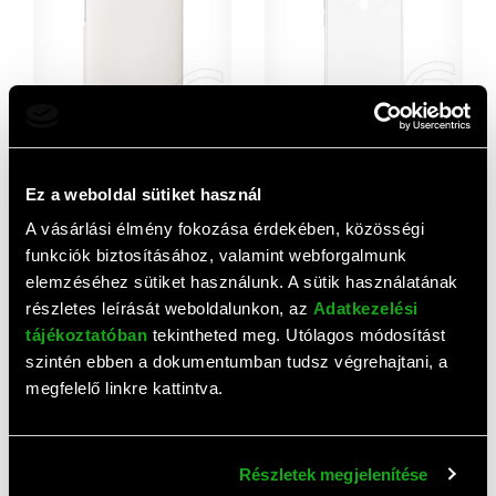
AJÁNLAT
Honor 7 Lite Flip Cover tok
Gigapack Honor Magic 8
(fehér)
Lite szilikon telefonvédő
Ez a weboldal sütiket használ
(ütésállóság, légpárnás
1 990 HUF
1 430 HUF
sarok) átlátszó
A vásárlási élmény fokozása érdekében, közösségi
funkciók biztosításához, valamint webforgalmunk
elemzéséhez sütiket használunk. A sütik használatának
részletes leírását weboldalunkon, az
Adatkezelési
tájékoztatóban
tekintheted meg. Utólagos módosítást
szintén ebben a dokumentumban tudsz végrehajtani, a
megfelelő linkre kattintva.
Gigapack Honor 9X Lite tok
Gigapack műanyag
Részletek megjelenítése
álló (Flip, oldalra nyíló)
telefonvédő (közepesen