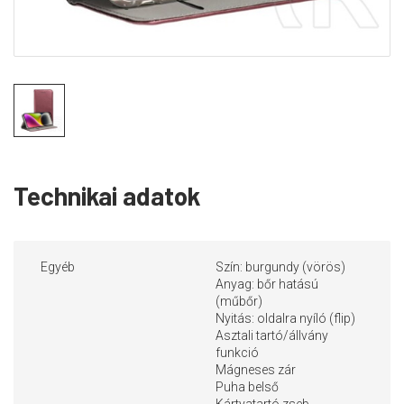
Technikai adatok
Egyéb
Szín: burgundy (vörös)
Anyag: bőr hatású
(műbőr)
Nyitás: oldalra nyíló (flip)
Asztali tartó/állvány
funkció
Mágneses zár
Puha belső