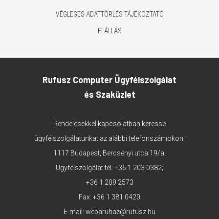
VÉGLEGES ADATTÖRLÉS TÁJÉKOZTATÓ
ELÁLLÁS
Rufusz Computer Ügyfélszolgálat
és Szaküzlet
Rendelésekkel kapcsolatban keresse
ügyfélszolgálatunkat az alábbi telefonszámokon!
1117 Budapest, Bercsényi utca 19/a.
Ügyfélszolgálat tel:
+36 1 203 0382
;
+36 1 209 2573
Fax: +36 1 381 0420
E-mail:
webaruhaz@rufusz.hu