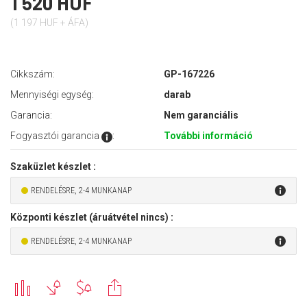
1 520 HUF
(1 197 HUF + ÁFA)
Cikkszám:
GP-167226
Mennyiségi egység:
darab
Garancia:
Nem garanciális
Fogyasztói garancia
:
További információ
Szaküzlet készlet :
RENDELÉSRE, 2-4 MUNKANAP
Központi készlet (áruátvétel nincs) :
RENDELÉSRE, 2-4 MUNKANAP