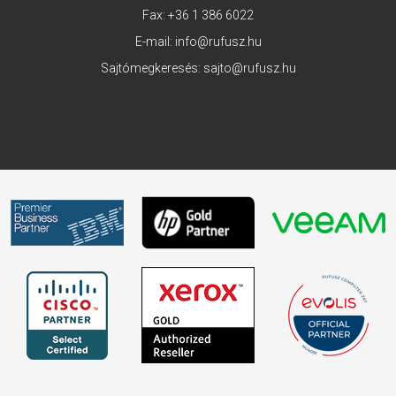
Fax: +36 1 386 6022
E-mail:
info@rufusz.hu
Sajtómegkeresés:
sajto@rufusz.hu