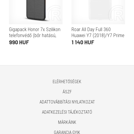
Gigapack Honor 7x Szilikon
Roar All Day Full 360
telefonvédő (bőr hatású,
Huawei Y7 (2018)/Y7 Prime
varrás minta, fekete)
(2018)/Honor 7C szilikon
990 HUF
1 140 HUF
hátlap (átlátszó)
ELÉRHETŐSÉGEK
ÁSZF
ADATTOVÁBBÍTÁSI NYILATKOZAT
ADATKEZELÉSI TÁJÉKOZTATÓ
MÁRKÁINK
GARANCIA GYIK