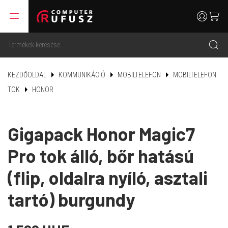
menu
user
cart
search
KEZDŐOLDAL
KOMMUNIKÁCIÓ
MOBILTELEFON
MOBILTELEFON
TOK
HONOR
Gigapack Honor Magic7
Pro tok álló, bőr hatású
(flip, oldalra nyíló, asztali
tartó) burgundy