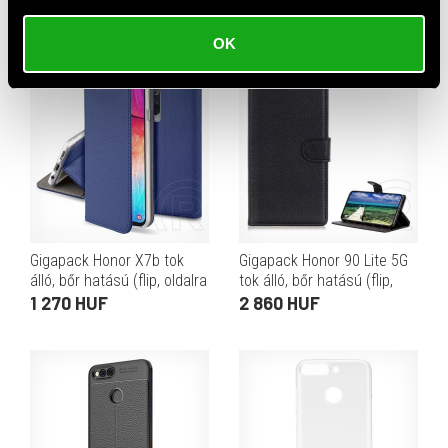
fekete
ütésálló, Honor X10 szilikon
990 HUF
1 820 HUF
belső, fémhatás) piros
OK
Gigapack Honor X7b tok
Gigapack Honor 90 Lite 5G
álló, bőr hatású (flip, oldalra
tok álló, bőr hatású (flip,
nyíló, asztali tartó,
oldalra nyíló, asztali tartó
1 270 HUF
2 860 HUF
rombusz) sötétkék
funkció, prémium) fekete