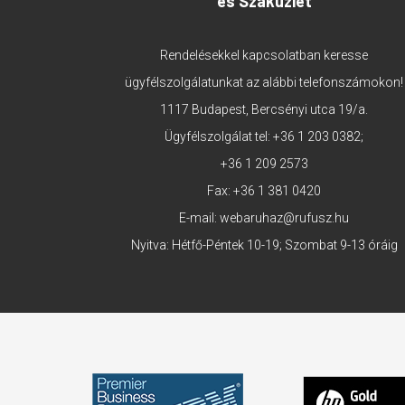
és Szaküzlet
Rendelésekkel kapcsolatban keresse
ügyfélszolgálatunkat az alábbi telefonszámokon!
1117 Budapest, Bercsényi utca 19/a.
Ügyfélszolgálat tel:
+36 1 203 0382
;
+36 1 209 2573
Fax: +36 1 381 0420
E-mail:
webaruhaz@rufusz.hu
Nyitva: Hétfő-Péntek 10-19; Szombat 9-13 óráig