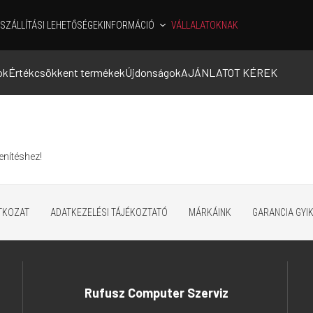
SZÁLLÍTÁSI LEHETŐSÉGEK
INFORMÁCIÓ
VÁLLALATOKNAK
ok
Értékcsökkent termékek
Újdonságok
AJÁNLATOT KÉREK
enítéshez!
ATKOZAT
ADATKEZELÉSI TÁJÉKOZTATÓ
MÁRKÁINK
GARANCIA GYI
Rufusz Computer Szerviz