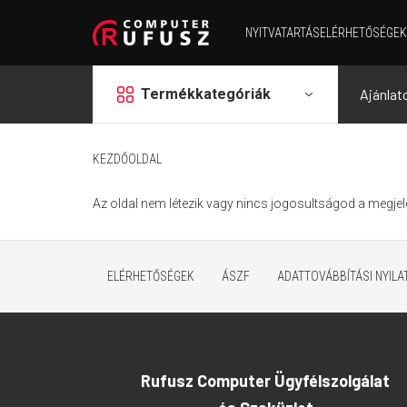
NYITVATARTÁS
ELÉRHETŐSÉGEK
grid
Termékkategóriák
Ajánlat
KEZDŐOLDAL
Az oldal nem létezik vagy nincs jogosultságod a megjel
ELÉRHETŐSÉGEK
ÁSZF
ADATTOVÁBBÍTÁSI NYIL
Rufusz Computer Ügyfélszolgálat