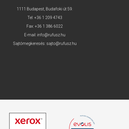
1111 Budapest, Budafoki út 59.
Tel:
+36 1 209 4743
Fax: +36 1 386 6022
E-mail:
info@rufusz.hu
Sajtómegkeresés:
sajto@rufusz.hu