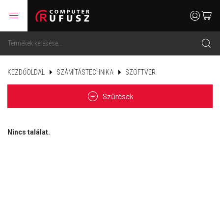
menu
user
cart
search
KEZDŐOLDAL
SZÁMÍTÁSTECHNIKA
SZOFTVER
filter
Szűrések
Nincs találat.