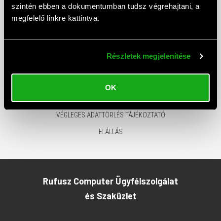
szintén ebben a dokumentumban tudsz végrehajtani, a
ELÉRHETŐSÉGEK
megfelelő linkre kattintva.
ÁSZF
ADATTOVÁBBÍTÁSI NYILATKOZAT
Részletek megjelenítése
ADATKEZELÉSI TÁJÉKOZTATÓ
MÁRKÁINK
OK
GARANCIA GYIK
VÉGLEGES ADATTÖRLÉS TÁJÉKOZTATÓ
ELÁLLÁS
Rufusz Computer Ügyfélszolgálat
és Szaküzlet