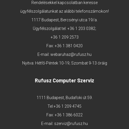
Rendelésekkel kapcsolatban keresse
ügyfélszolgálatunkat az alábbi telefonszámokon!
1117 Budapest, Bercsényi utca 19/a.
Ügyfélszolgálat tel:
+36 1 203 0382
;
+36 1 209 2573
Fax: +36 1 381 0420
E-mail:
webaruhaz@rufusz.hu
Nyitva: Hétfő-Péntek 10-19; Szombat 9-13 óráig
Rufusz Computer Szerviz
1111 Budapest, Budafoki út 59.
Tel:
+36 1 209 4745
Fax: +36 1 386 6022
E-mail:
szerviz@rufusz.hu