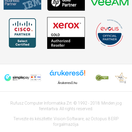
Árukereső.hu
Rufusz Computer Informatika Zrt. © 1992 - 2018. Minden jog
fenntartva. All rights reserved.
Tervezte és készítette:
Vision-Software
, az
Octopus 8 ERP
forgalmazója.