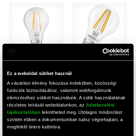
Osram Value 60 7W/827 FIL
Osram Base Filament LED
E27 LED körte izzó
körte izzó 7 W 806 lm E27
Ez a weboldal sütiket használ
(meleg fehér) 3 db
1 200 HUF
3 760 HUF
A vásárlási élmény fokozása érdekében, közösségi
funkciók biztosításához, valamint webforgalmunk
elemzéséhez sütiket használunk. A sütik használatának
részletes leírását weboldalunkon, az
Adatkezelési
tájékoztatóban
tekintheted meg. Utólagos módosítást
szintén ebben a dokumentumban tudsz végrehajtani, a
megfelelő linkre kattintva.