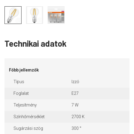
Technikai adatok
Főbb jellemzők
Típus
Izzó
Foglalat
E27
Teljesítmény
7 W
Színhőmérséklet
2700 K
Sugárzási szög
300 °