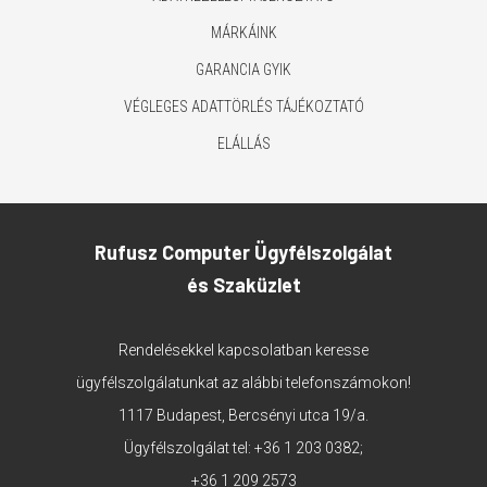
MÁRKÁINK
GARANCIA GYIK
VÉGLEGES ADATTÖRLÉS TÁJÉKOZTATÓ
ELÁLLÁS
Rufusz Computer Ügyfélszolgálat
és Szaküzlet
Rendelésekkel kapcsolatban keresse
ügyfélszolgálatunkat az alábbi telefonszámokon!
1117 Budapest, Bercsényi utca 19/a.
Ügyfélszolgálat tel:
+36 1 203 0382
;
+36 1 209 2573