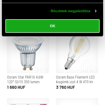
Osram Base LED körte izzó
Osram LED Value PAR16 50
Részletek megjelenítése
7 W 806 lm E27 (meleg
4,3W/840 GU10 izzó
fehér) 3 db
3 760 HUF
1 190 HUF
OK
Osram Star PAR16 4,6W
Osram Base Filament LED
120° GU10 350 lumen
kisgömb izzó 4 W 470 lm
2700K LED spot izzó
E14 (meleg fehér) 3 db
1 660 HUF
3 760 HUF