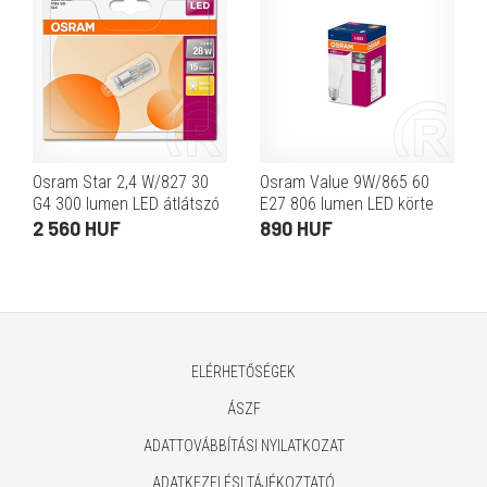
Osram Star 2,4 W/827 30
Osram Value 9W/865 60
G4 300 lumen LED átlátszó
E27 806 lumen LED körte
kapszula izzó
izzó
2 560 HUF
890 HUF
ELÉRHETŐSÉGEK
ÁSZF
ADATTOVÁBBÍTÁSI NYILATKOZAT
ADATKEZELÉSI TÁJÉKOZTATÓ