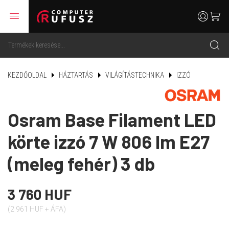
menu
user
cart
search
KEZDŐOLDAL
HÁZTARTÁS
VILÁGÍTÁSTECHNIKA
IZZÓ
Osram Base Filament LED
körte izzó 7 W 806 lm E27
(meleg fehér) 3 db
3 760 HUF
(2 961 HUF + ÁFA)