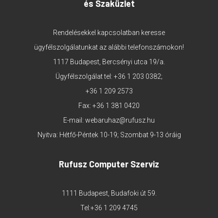
és Szaküzlet
Rendelésekkel kapcsolatban keresse
ügyfélszolgálatunkat az alábbi telefonszámokon!
1117 Budapest, Bercsényi utca 19/a.
Ügyfélszolgálat tel:
+36 1 203 0382
;
+36 1 209 2573
Fax: +36 1 381 0420
E-mail:
webaruhaz@rufusz.hu
Nyitva: Hétfő-Péntek 10-19; Szombat 9-13 óráig
Rufusz Computer Szerviz
1111 Budapest, Budafoki út 59.
Tel:
+36 1 209 4745