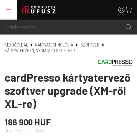
menu
user
cart
search
KEZDŐOLDAL
KÁRTYATECHNOLÓGIA
SZOFTVER
KÁRTYATERVEZŐ, NYOMTATÓ SZOFTVER
cardPresso kártyatervező
szoftver upgrade (XM-ről
XL-re)
186 900 HUF
(147 165 HUF + ÁFA)