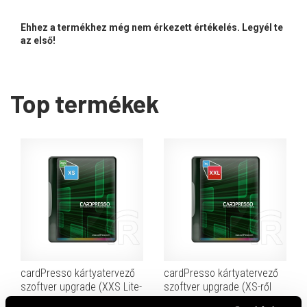
Ehhez a termékhez még nem érkezett értékelés. Legyél te
az első!
Top termékek
cardPresso kártyatervező
cardPresso kártyatervező
szoftver upgrade (XXS Lite-
szoftver upgrade (XS-ről
ról XS-re)
XXL-re)
76 900 HUF
653 900 HUF