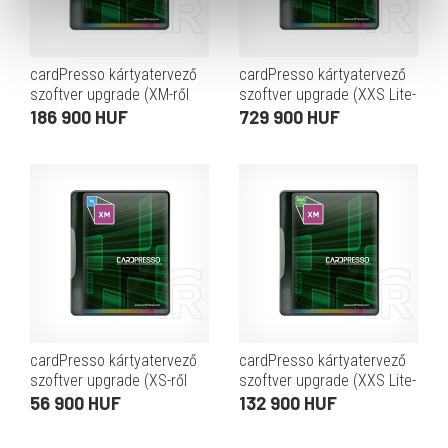
cardPresso kártyatervező
cardPresso kártyatervező
szoftver upgrade (XM-ről
szoftver upgrade (XXS Lite-
XL-re)
ról XXL-re)
186 900 HUF
729 900 HUF
cardPresso kártyatervező
cardPresso kártyatervező
szoftver upgrade (XS-ről
szoftver upgrade (XXS Lite-
XM-re)
ról XM-re)
56 900 HUF
132 900 HUF