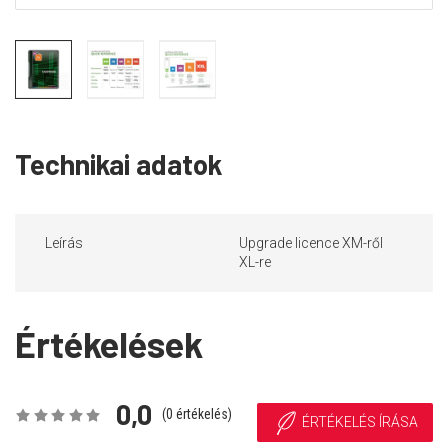
Technikai adatok
Leírás
Upgrade licence XM-ről
XL-re
Értékelések
0,0
(
0
értékelés)
ÉRTÉKELÉS ÍRÁSA