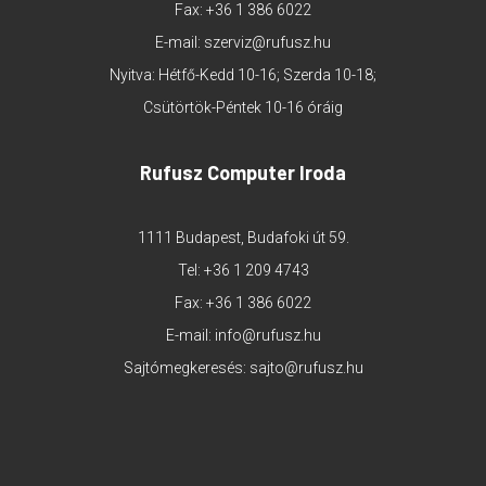
Fax: +36 1 386 6022
E-mail:
szerviz@rufusz.hu
Nyitva: Hétfő-Kedd 10-16; Szerda 10-18;
Csütörtök-Péntek 10-16 óráig
Rufusz Computer Iroda
1111 Budapest, Budafoki út 59.
Tel:
+36 1 209 4743
Fax: +36 1 386 6022
E-mail:
info@rufusz.hu
Sajtómegkeresés:
sajto@rufusz.hu