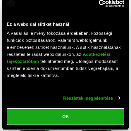
Ez a weboldal sütiket használ
A vásárlási élmény fokozása érdekében, közösségi
funkciók biztosításához, valamint webforgalmunk
elemzéséhez sütiket használunk. A sütik használatának
részletes leírását weboldalunkon, az
Adatkezelési
AJÁNLAT
tájékoztatóban
tekintheted meg. Utólagos módosítást
szintén ebben a dokumentumban tudsz végrehajtani, a
cardPresso kártyatervező
cardPresso kártyatervező
szoftver upgrade (XL-ről
szoftver XXS verzió
megfelelő linkre kattintva.
XXL-re)
410 900 HUF
19 900 HUF
Részletek megjelenítése
OK