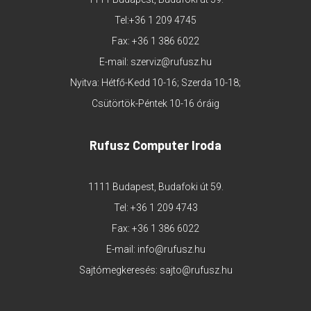
Tel:
+36 1 209 4745
Fax: +36 1 386 6022
E-mail:
szerviz@rufusz.hu
Nyitva: Hétfő-Kedd 10-16; Szerda 10-18;
Csütörtök-Péntek 10-16 óráig
Rufusz Computer Iroda
1111 Budapest, Budafoki út 59.
Tel:
+36 1 209 4743
Fax: +36 1 386 6022
E-mail:
info@rufusz.hu
Sajtómegkeresés:
sajto@rufusz.hu