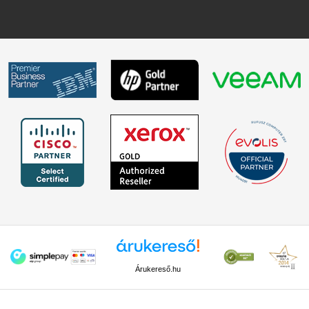
Árukereső.hu