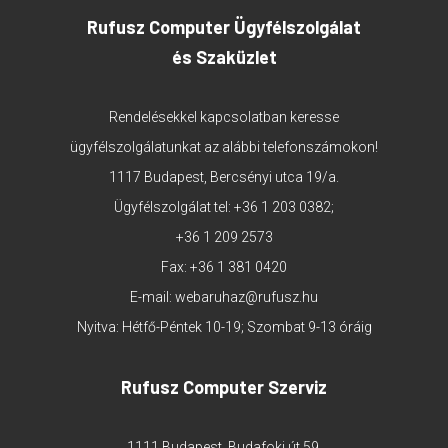
Rufusz Computer Ügyfélszolgálat
és Szaküzlet
Rendelésekkel kapcsolatban keresse
ügyfélszolgálatunkat az alábbi telefonszámokon!
1117 Budapest, Bercsényi utca 19/a.
Ügyfélszolgálat tel:
+36 1 203 0382
;
+36 1 209 2573
Fax: +36 1 381 0420
E-mail:
webaruhaz@rufusz.hu
Nyitva: Hétfő-Péntek 10-19; Szombat 9-13 óráig
Rufusz Computer Szerviz
1111 Budapest, Budafoki út 59.