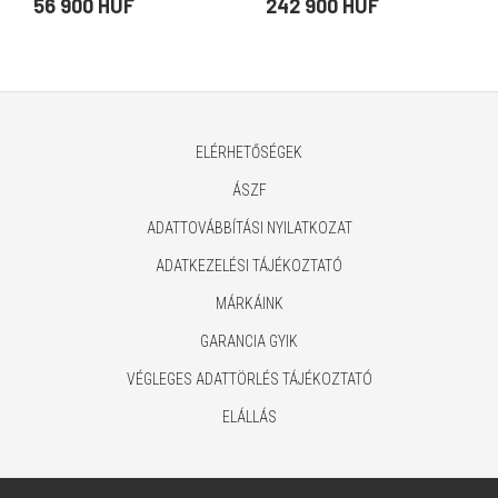
XM-re)
XL-re)
56 900 HUF
242 900 HUF
ELÉRHETŐSÉGEK
ÁSZF
ADATTOVÁBBÍTÁSI NYILATKOZAT
ADATKEZELÉSI TÁJÉKOZTATÓ
MÁRKÁINK
GARANCIA GYIK
VÉGLEGES ADATTÖRLÉS TÁJÉKOZTATÓ
ELÁLLÁS