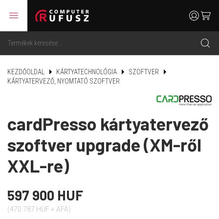
menu
user
cart
search
KEZDŐOLDAL
KÁRTYATECHNOLÓGIA
SZOFTVER
KÁRTYATERVEZŐ, NYOMTATÓ SZOFTVER
cardPresso kártyatervező
szoftver upgrade (XM-ről
XXL-re)
597 900 HUF
(470 787 HUF + ÁFA)