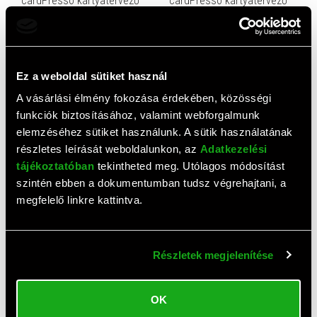
cardPresso kártyatervező
cardPresso kártyatervező
szoftver upgrade (XXS Lite-
szoftver upgrade (XS-ről
ról XS-re)
XXL-re)
76 900 HUF
653 900 HUF
Ez a weboldal sütiket használ
A vásárlási élmény fokozása érdekében, közösségi
funkciók biztosításához, valamint webforgalmunk
elemzéséhez sütiket használunk. A sütik használatának
részletes leírását weboldalunkon, az
Adatkezelési
tájékoztatóban
tekintheted meg. Utólagos módosítást
szintén ebben a dokumentumban tudsz végrehajtani, a
AJÁNLAT
megfelelő linkre kattintva.
cardPresso kártyatervező
cardPresso kártyatervező
szoftver XXS verzió
szoftver upgrade (XM-ről
XL-re)
19 900 HUF
186 900 HUF
Részletek megjelenítése
OK