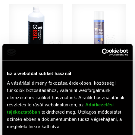
AJÁNLAT
VMD89L Isopropyl alkohol
Megafoam tisztítóhab (500
1000ml 98%
ml)
Ez a weboldal sütiket használ
3 340 HUF
6 500 HUF
A vásárlási élmény fokozása érdekében, közösségi
funkciók biztosításához, valamint webforgalmunk
elemzéséhez sütiket használunk. A sütik használatának
részletes leírását weboldalunkon, az
Adatkezelési
tájékoztatóban
tekintheted meg. Utólagos módosítást
szintén ebben a dokumentumban tudsz végrehajtani, a
megfelelő linkre kattintva.