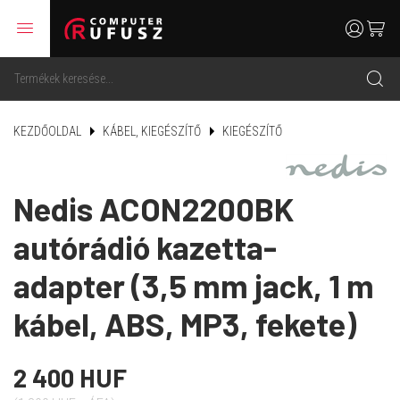
menu
user
cart
search
KEZDŐOLDAL
KÁBEL, KIEGÉSZÍTŐ
KIEGÉSZÍTŐ
Nedis ACON2200BK
autórádió kazetta-
adapter (3,5 mm jack, 1 m
kábel, ABS, MP3, fekete)
2 400 HUF