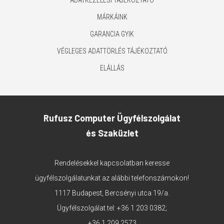
ADATKEZELÉSI TÁJÉKOZTATÓ
MÁRKÁINK
GARANCIA GYIK
VÉGLEGES ADATTÖRLÉS TÁJÉKOZTATÓ
ELÁLLÁS
Rufusz Computer Ügyfélszolgálat
és Szaküzlet
Rendelésekkel kapcsolatban keresse
ügyfélszolgálatunkat az alábbi telefonszámokon!
1117 Budapest, Bercsényi utca 19/a.
Ügyfélszolgálat tel:
+36 1 203 0382
;
+36 1 209 2573