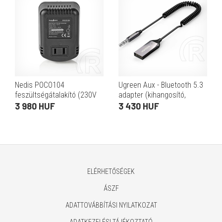
Nedis POCO104
Ugreen Aux - Bluetooth 5.3
feszültségátalakító (230V
adapter (kihangosító,
AC › 110V AC, 30W,
3,5mm Jack, autós,
3 980 HUF
3 430 HUF
kompakt, USA)
mikrofonnal, szürke)
ELÉRHETŐSÉGEK
ÁSZF
ADATTOVÁBBÍTÁSI NYILATKOZAT