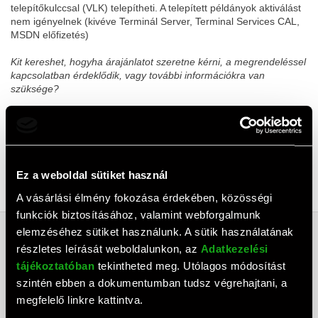
telepítőkulccsal (VLK) telepítheti. A telepített példányok aktiválást
nem igényelnek (kivéve Terminál Server, Terminal Services CAL,
MSDN előfizetés)
Kit kereshet, hogyha árajánlatot szeretne kérni, a megrendeléssel
kapcsolatban érdeklődik, vagy további információkra van
szüksége?
Az Oktatási Select konstrukcióval cégünkön belül a Szoftver
Csoport foglalkozik.
Kapcsolattartók: Kezán Tamás
Telefon: +36-1-209-4743
Ez a weboldal sütiket használ
E-mail:
select@rufusz.hu
A vásárlási élmény fokozása érdekében, közösségi
funkciók biztosításához, valamint webforgalmunk
elemzéséhez sütiket használunk. A sütik használatának
részletes leírását weboldalunkon, az
Adatkezelési
ELÉRHETŐSÉGEK
tájékoztatóban
tekintheted meg. Utólagos módosítást
ÁSZF
szintén ebben a dokumentumban tudsz végrehajtani, a
ADATTOVÁBBÍTÁSI NYILATKOZAT
megfelelő linkre kattintva.