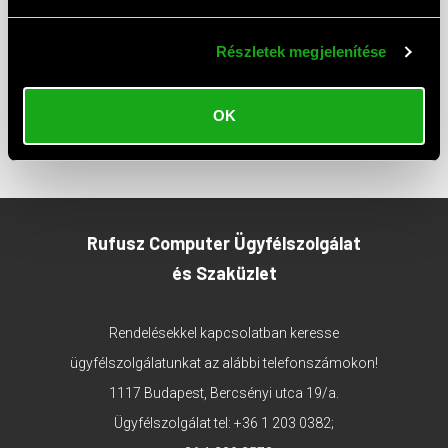
ADATKEZELÉSI TÁJÉKOZTATÓ
MÁRKÁINK
Részletek megjelenítése
GARANCIA GYIK
VÉGLEGES ADATTÖRLÉS TÁJÉKOZTATÓ
OK
ELÁLLÁS
Rufusz Computer Ügyfélszolgálat
és Szaküzlet
Rendelésekkel kapcsolatban keresse
ügyfélszolgálatunkat az alábbi telefonszámokon!
1117 Budapest, Bercsényi utca 19/a.
Ügyfélszolgálat tel:
+36 1 203 0382
;