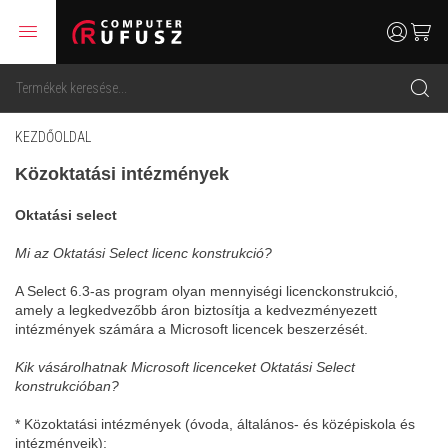
menu
user
cart
search
KEZDŐOLDAL
Közoktatási intézmények
Oktatási select
Mi az Oktatási Select licenc konstrukció?
A Select 6.3-as program olyan mennyiségi licenckonstrukció,
amely a legkedvezőbb áron biztosítja a kedvezményezett
intézmények számára a Microsoft licencek beszerzését.
Kik vásárolhatnak Microsoft licenceket Oktatási Select
konstrukcióban?
* Közoktatási intézmények (óvoda, általános- és középiskola és
intézményeik);