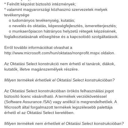
* Felnőtt képzést biztosító intézmények;
* valamint magyarországi közhasznú szervezetek melyek
tevékenysége
o tudományos tevékenység, kutatás;
o nevelés és oktatás, képességfejlesztés, ismeretterjesztés;
o munkaerőpiacon hátrányos helyzetű rétegek képzésének,
foglalkoztatásának elősegítése és a kapcsolódó szolgáltatások.
Erről további információkat olvashat a
http://www.microsoft.com/hun/oktatas/nonprofit.mspx oldalon.
Az Oktatási Select konstrukció nem érhető el tanárok, diákok,
kutatók, illetve magánszemélyek részére.
Milyen termékek érhetőek el Oktatási Select konstrukcióban?
Az Oktatási Select konstrukcióban örökös felhasználási jogot
biztosító licenc vásárolható. A termékek verziókövetéssel
(Software Assurance /SA/) vagy anélkül is megrendelhetőek. A
Microsoft által forgalmazott termékek legszélesebb palettája
érhető el az Oktatási Select keretében.
Milyen termékek nem érhetőek el Oktatási Select konstrukcióban?