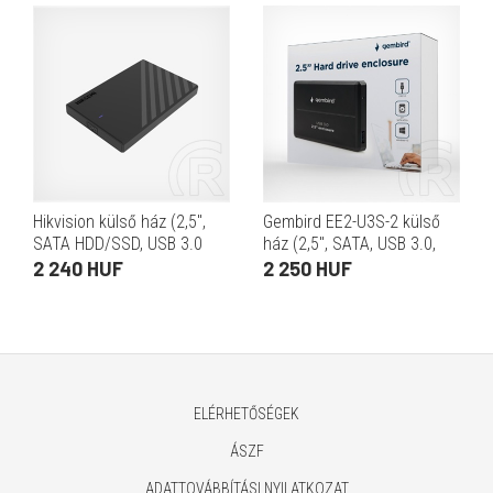
Hikvision külső ház (2,5",
Gembird EE2-U3S-2 külső
SATA HDD/SSD, USB 3.0
ház (2,5", SATA, USB 3.0,
Micro-B, 5 Gbps, alumínium,
fekete)
2 240 HUF
2 250 HUF
fekete)
ELÉRHETŐSÉGEK
ÁSZF
ADATTOVÁBBÍTÁSI NYILATKOZAT