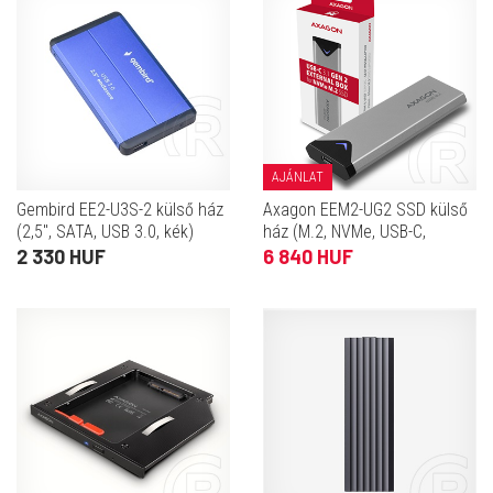
AJÁNLAT
Gembird EE2-U3S-2 külső ház
Axagon EEM2-UG2 SSD külső
(2,5", SATA, USB 3.0, kék)
ház (M.2, NVMe, USB-C,
fekete)
2 330 HUF
6 840 HUF