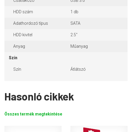
Csatlakozó
USB 3.0
HDD szám
1 db
Adathordozó típus
SATA
HDD kivitel
2.5"
Anyag
Műanyag
Szín
Szín
Átlátszó
Hasonló cikkek
Összes termék megtekintése