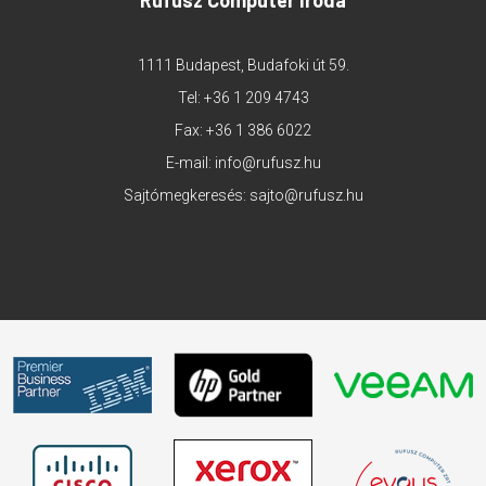
Rufusz Computer Iroda
1111 Budapest, Budafoki út 59.
Tel:
+36 1 209 4743
Fax: +36 1 386 6022
E-mail:
info@rufusz.hu
Sajtómegkeresés:
sajto@rufusz.hu