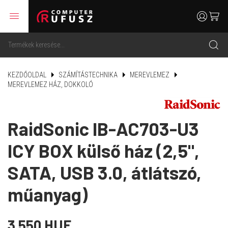
menu
user
cart
search
KEZDŐOLDAL
SZÁMÍTÁSTECHNIKA
MEREVLEMEZ
MEREVLEMEZ HÁZ, DOKKOLÓ
RaidSonic IB-AC703-U3
ICY BOX külső ház (2,5",
SATA, USB 3.0, átlátszó,
műanyag)
3 550 HUF