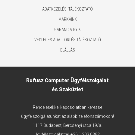
ADATKEZELÉSI TÁJÉKOZTATÓ
MÁRKÁINK
GARANCIA GYIK
VÉGLEGES ADATTÖRLÉS TÁJÉKOZTATÓ
ELÁLLÁS
Rufusz Computer Ügyfélszolgálat
és Szaküzlet
Rendelésekkel kapcsolatban keresse
ügyfélszolgálatunkat az alábbi telefonszámokon!
1117 Budapest, Bercsényi utca 19/a.
Ügyfélszolgálat tel:
+36 1 203 0382
;