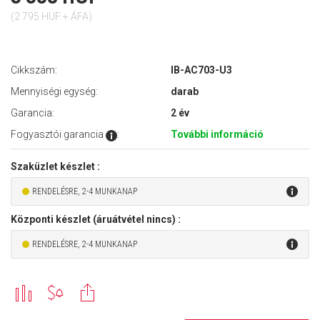
(2 795 HUF + ÁFA)
Cikkszám:
IB-AC703-U3
Mennyiségi egység:
darab
Garancia:
2 év
Fogyasztói garancia
:
További információ
Szaküzlet készlet :
RENDELÉSRE, 2-4 MUNKANAP
Központi készlet (áruátvétel nincs) :
RENDELÉSRE, 2-4 MUNKANAP