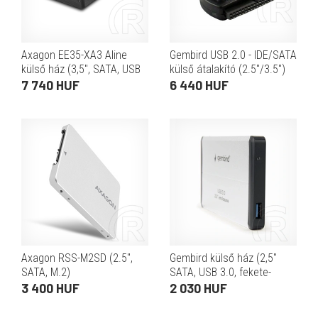
Axagon EE35-XA3 Aline
Gembird USB 2.0 - IDE/SATA
külső ház (3,5", SATA, USB
külső átalakító (2.5"/3.5")
3.0, fekete)
7 740 HUF
6 440 HUF
Axagon RSS-M2SD (2.5",
Gembird külső ház (2,5"
SATA, M.2)
SATA, USB 3.0, fekete-
fehér)
3 400 HUF
2 030 HUF