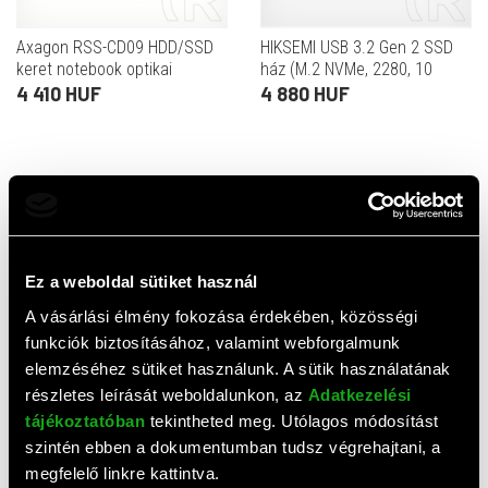
Axagon RSS-CD09 HDD/SSD
HIKSEMI USB 3.2 Gen 2 SSD
keret notebook optikai
ház (M.2 NVMe, 2280, 10
meghajtó helyére (9,5 mm)
Gbps, USB-C, sötétszürke)
4 410 HUF
4 880 HUF
Értékelések
0,0
(
0
értékelés)
Ez a weboldal sütiket használ
ÉRTÉKELÉS ÍRÁSA
A vásárlási élmény fokozása érdekében, közösségi
funkciók biztosításához, valamint webforgalmunk
Ehhez a termékhez még nem érkezett értékelés. Legyél te
elemzéséhez sütiket használunk. A sütik használatának
az első!
részletes leírását weboldalunkon, az
Adatkezelési
tájékoztatóban
tekintheted meg. Utólagos módosítást
szintén ebben a dokumentumban tudsz végrehajtani, a
Top termékek
megfelelő linkre kattintva.