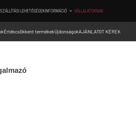
SZÁLLÍTÁSI LEHETŐSÉGEK
INFORMÁCIÓ
VÁLLALATOKNAK
ok
Értékcsökkent termékek
Újdonságok
AJÁNLATOT KÉREK
rgalmazó