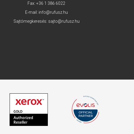
Fax: +36 1 386 6022
E-mail:
info@rufusz.hu
Sajtómegkeresés:
sajto@rufusz.hu