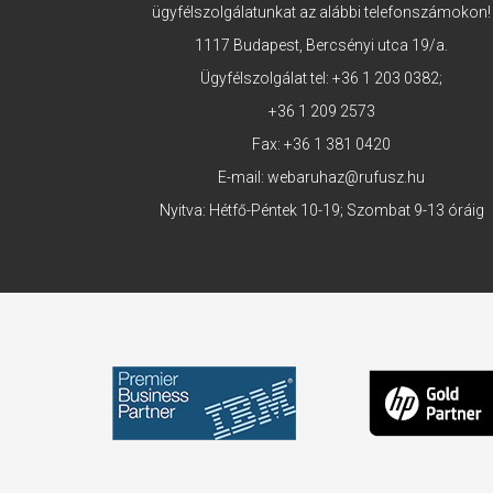
ügyfélszolgálatunkat az alábbi telefonszámokon!
1117 Budapest, Bercsényi utca 19/a.
Ügyfélszolgálat tel:
+36 1 203 0382
;
+36 1 209 2573
Fax: +36 1 381 0420
E-mail:
webaruhaz@rufusz.hu
Nyitva: Hétfő-Péntek 10-19; Szombat 9-13 óráig