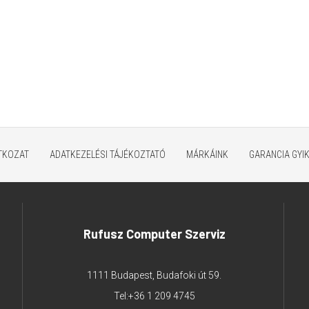
ATKOZAT
ADATKEZELÉSI TÁJÉKOZTATÓ
MÁRKÁINK
GARANCIA GYI
Rufusz Computer Szerviz
1111 Budapest, Budafoki út 59.
Tel:
+36 1 209 4745