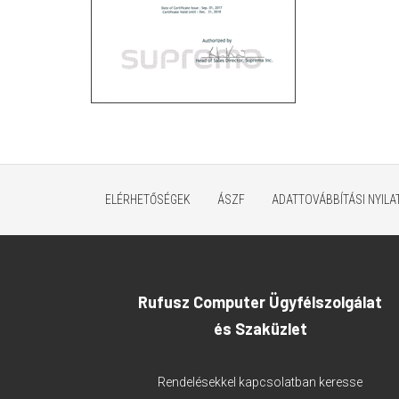
ELÉRHETŐSÉGEK
ÁSZF
ADATTOVÁBBÍTÁSI NYIL
Rufusz Computer Ügyfélszolgálat
és Szaküzlet
Rendelésekkel kapcsolatban keresse