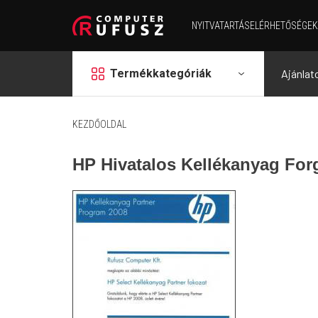
NYITVATARTÁS
ELÉRHETŐSÉGEK
grid
Termékkategóriák
Ajánlat
KEZDŐOLDAL
HP Hivatalos Kellékanyag Fo