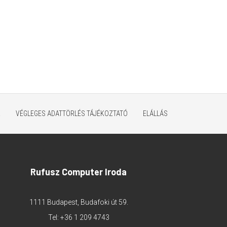
K
VÉGLEGES ADATTÖRLÉS TÁJÉKOZTATÓ
ELÁLLÁS
Rufusz Computer Iroda
1111 Budapest, Budafoki út 59.
Tel:
+36 1 209 4743