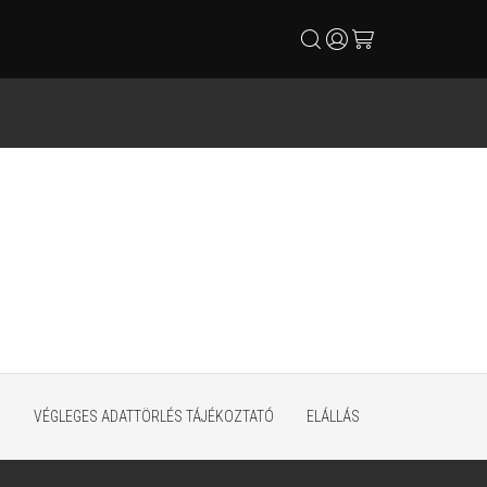
search
user
cart
K
VÉGLEGES ADATTÖRLÉS TÁJÉKOZTATÓ
ELÁLLÁS