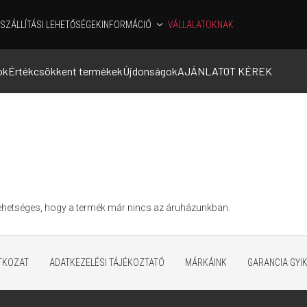
SZÁLLÍTÁSI LEHETŐSÉGEK
INFORMÁCIÓ
VÁLLALATOKNAK
ok
Értékcsökkent termékek
Újdonságok
AJÁNLATOT KÉREK
Lehetséges, hogy a termék már nincs az áruházunkban.
ATKOZAT
ADATKEZELÉSI TÁJÉKOZTATÓ
MÁRKÁINK
GARANCIA GYI