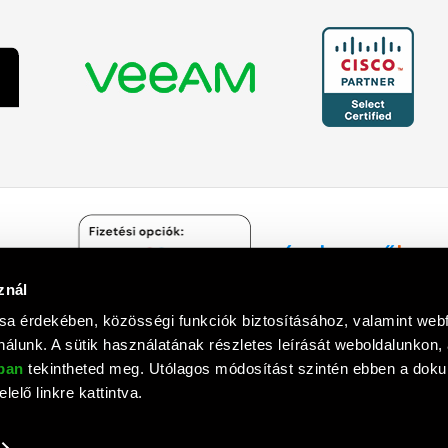
znál
Árukereső.hu
sa érdekében, közösségi funkciók biztosításához, valamint we
álunk. A sütik használatának részletes leírását weboldalunkon,
óban
tekintheted meg. Utólagos módosítást szintén ebben a do
lelő linkre kattintva.
mputer Informatika Zrt. © 1992 - 2018. Minden jog fenntartva. All rights
Tervezte és készítette:
Vision-Software
, az
Octopus 8 ERP
forgalmazója