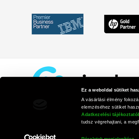
Ez a weboldal sütiket has
A vásárlási élmény fokozá
elemzéséhez sütiket haszn
Adatkezelési tájékoztat
tudsz végrehajtani, a megfe
Rufusz Co
Részletek megjelenítése