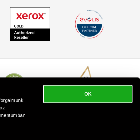
OK
bforgalmunk
 az
kumentumban
 reserved.
.