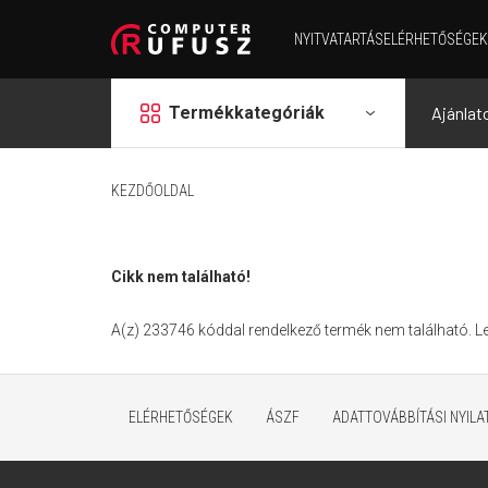
NYITVATARTÁS
ELÉRHETŐSÉGEK
grid
Termékkategóriák
Ajánlat
KEZDŐOLDAL
Cikk nem található!
A(z) 233746 kóddal rendelkező termék nem található. 
ELÉRHETŐSÉGEK
ÁSZF
ADATTOVÁBBÍTÁSI NYIL