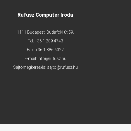
Rufusz Computer Iroda
1111 Budapest, Budafoki út 59.
Tel:
+36 1 209 4743
Fax: +36 1 386 6022
E-mail:
info@rufusz.hu
Sajtómegkeresés:
sajto@rufusz.hu