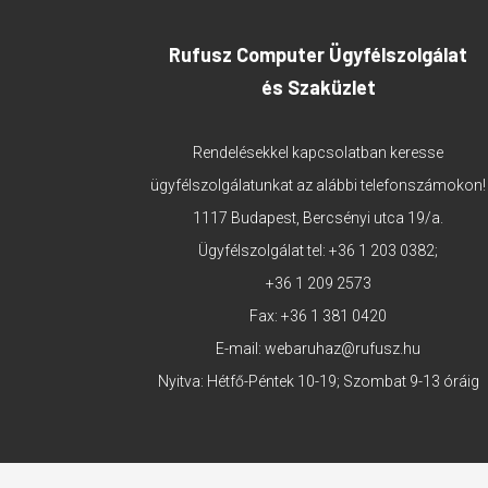
Rufusz Computer Ügyfélszolgálat
és Szaküzlet
Rendelésekkel kapcsolatban keresse
ügyfélszolgálatunkat az alábbi telefonszámokon!
1117 Budapest, Bercsényi utca 19/a.
Ügyfélszolgálat tel:
+36 1 203 0382
;
+36 1 209 2573
Fax: +36 1 381 0420
E-mail:
webaruhaz@rufusz.hu
Nyitva: Hétfő-Péntek 10-19; Szombat 9-13 óráig