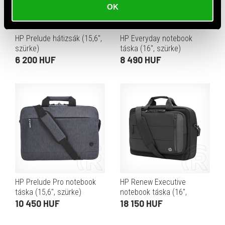
OK
HP Prelude hátizsák (15,6",
HP Everyday notebook
szürke)
táska (16", szürke)
6 200 HUF
8 490 HUF
HP Prelude Pro notebook
HP Renew Executive
táska (15,6", szürke)
notebook táska (16",
fekete)
10 450 HUF
18 150 HUF