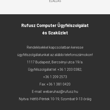
ELÁLLÁS
Rufusz Computer Ügyfélszolgálat
és Szaküzlet
Rendelésekkel kapcsolatban keresse
ügyfélszolgálatunkat az alábbi telefonszámokon!
1117 Budapest, Bercsényi utca 19/a.
Ügyfélszolgálat tel:
+36 1 203 0382
;
+36 1 209 2573
Fax: +36 1 381 0420
E-mail:
webaruhaz@rufusz.hu
Nyitva: Hétfő-Péntek 10-19; Szombat 9-13 óráig