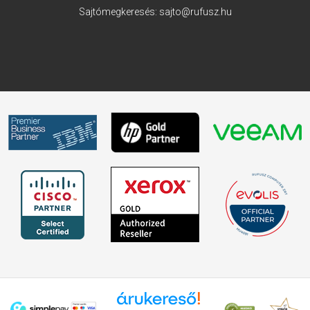
Sajtómegkeresés:
sajto@rufusz.hu