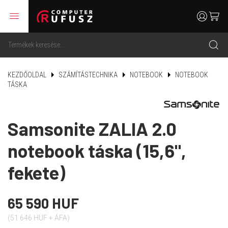
menu
user
cart
search
KEZDŐOLDAL
SZÁMÍTÁSTECHNIKA
NOTEBOOK
NOTEBOOK
TÁSKA
Samsonite ZALIA 2.0
notebook táska (15,6",
fekete)
65 590 HUF
(51 646 HUF + ÁFA)