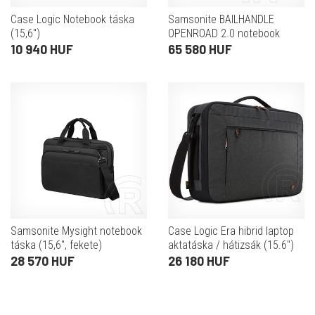
Case Logic Notebook táska
Samsonite BAILHANDLE
(15,6")
OPENROAD 2.0 notebook
táska (15,6", fekete)
10 940 HUF
65 580 HUF
Samsonite Mysight notebook
Case Logic Era hibrid laptop
táska (15,6", fekete)
aktatáska / hátizsák (15.6")
28 570 HUF
26 180 HUF