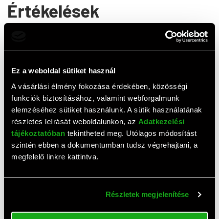
Értékelések
0,0
(
0
értékelés)
ÉRTÉKELÉS ÍRÁSA
Ez a weboldal sütiket használ
Ehhez a termékhez még nem érkezett értékelés. Legyél te
A vásárlási élmény fokozása érdekében, közösségi
az első!
funkciók biztosításához, valamint webforgalmunk
elemzéséhez sütiket használunk. A sütik használatának
részletes leírását weboldalunkon, az
Adatkezelési
Top termékek
tájékoztatóban
tekintheted meg. Utólagos módosítást
szintén ebben a dokumentumban tudsz végrehajtani, a
megfelelő linkre kattintva.
Részletek megjelenítése