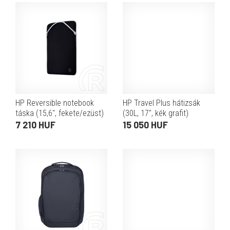
HP Reversible notebook
HP Travel Plus hátizsák
táska (15,6", fekete/ezüst)
(30L, 17", kék grafit)
7 210 HUF
15 050 HUF