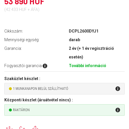
53 890 HUF
(42 433 HUF + ÁFA)
Cikkszám:
DCPL2600DYJ1
Mennyiségi egység:
darab
Garancia:
2 év (+ 1 év regisztráció
esetén)
Fogyasztói garancia
:
További információ
Szaküzlet készlet :
1 MUNKANAPON BELÜL SZÁLLÍTHATÓ
Központi készlet (áruátvétel nincs) :
RAKTÁRON