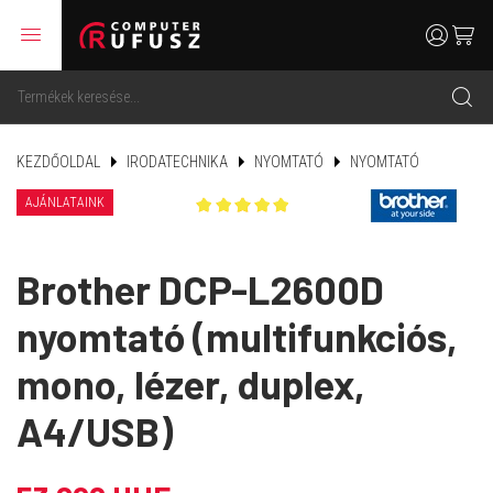
menu
user
cart
search
KEZDŐOLDAL
IRODATECHNIKA
NYOMTATÓ
NYOMTATÓ
AJÁNLATAINK
Brother DCP-L2600D
nyomtató (multifunkciós,
mono, lézer, duplex,
A4/USB)