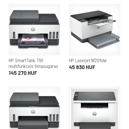
250 lap)
HP SmartTank 790
HP Laserjet M209dw
multifunkciós tintasugaras
45 830 HUF
külsőtartályos nyomtató
145 270 HUF