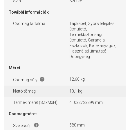
Szín
Szürke
További információk
Csomag tartalma
Tápkábel, Gyors telepítési
útmutató,
Termékbiztonsági
útmutató, Garancia,
Eszközök, Kellékanyagok,
Használati útmutató,
Dobegység
Méret
12,60 kg
Csomag súly
Nettó tömeg
10,1 kg
Termék méret (SZxMxH)
410x272x399 mm
Csomagméret
580 mm
Szélesség