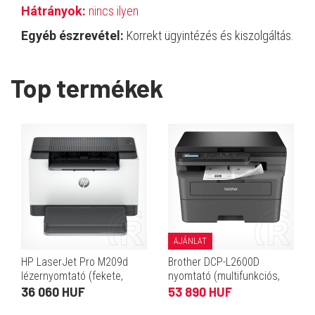
Hátrányok:
nincs ilyen
Egyéb észrevétel:
Korrekt ügyintézés és kiszolgáltás.
Top termékek
AJÁNLAT
HP LaserJet Pro M209d
Brother DCP-L2600D
lézernyomtató (fekete,
nyomtató (multifunkciós,
duplex, 29 lap/perc, 600 x
mono, lézer, duplex,
36 060 HUF
53 890 HUF
600 dpi, 64 MB, USB, A4,
A4/USB)