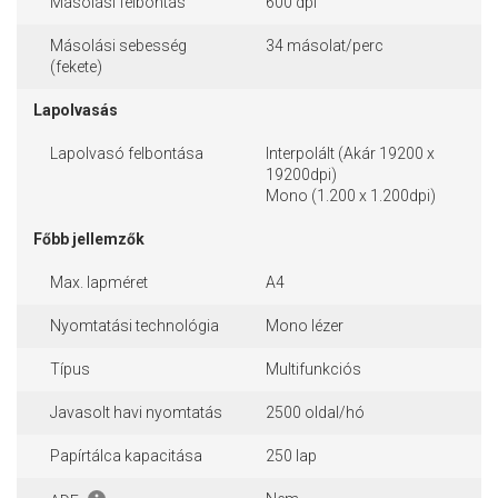
Másolási felbontás
600 dpi
Másolási sebesség
34 másolat/perc
(fekete)
Lapolvasás
Lapolvasó felbontása
Interpolált (Akár 19200 x
19200dpi)
Mono (1.200 x 1.200dpi)
Főbb jellemzők
Max. lapméret
A4
Nyomtatási technológia
Mono lézer
Típus
Multifunkciós
Javasolt havi nyomtatás
2500 oldal/hó
Papírtálca kapacitása
250 lap