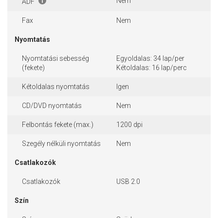
Nem
ADF
Fax
Nem
Nyomtatás
Nyomtatási sebesség
Egyoldalas: 34 lap/per
(fekete)
Kétoldalas: 16 lap/perc
Kétoldalas nyomtatás
Igen
CD/DVD nyomtatás
Nem
Felbontás fekete (max.)
1200 dpi
Szegély nélküli nyomtatás
Nem
Csatlakozók
Csatlakozók
USB 2.0
Szín