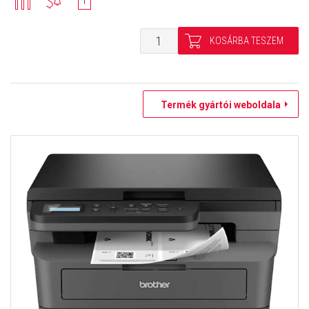
Termék gyártói weboldala