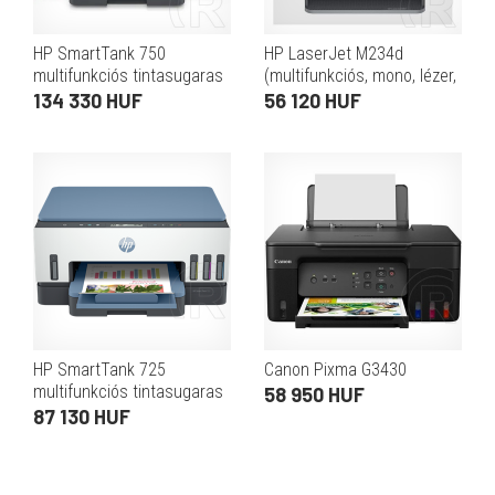
HP SmartTank 750
HP LaserJet M234d
multifunkciós tintasugaras
(multifunkciós, mono, lézer,
külsőtartályos nyomtató
duplex, 29 lap/perc,
134 330 HUF
56 120 HUF
600x600 dpi, USB, 64 MB,
250 lap tálca, A4)
HP SmartTank 725
Canon Pixma G3430
multifunkciós tintasugaras
58 950 HUF
külsőtartályos nyomtató
87 130 HUF