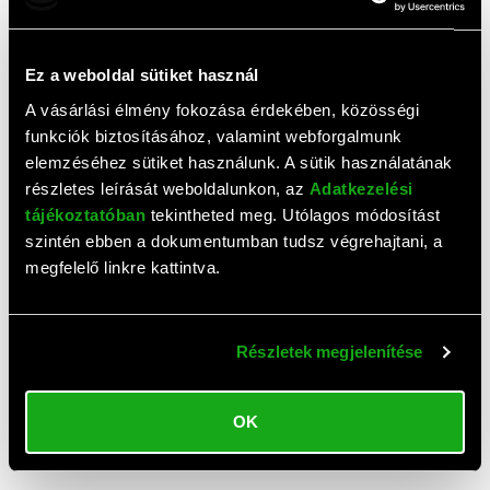
Ez a weboldal sütiket használ
AJÁNLAT
A vásárlási élmény fokozása érdekében, közösségi
Brother TN-2590XL toner
Brother TN-2590 toner
funkciók biztosításához, valamint webforgalmunk
(fekete,
(fekete,
elemzéséhez sütiket használunk. A sütik használatának
HLL2402DYJ1/HLL2442DWYJ1/HLL2460DNYJ1/DCPL2622DWYJ1/
HLL2402DYJ1/HLL2442DWYJ1/
32 200 HUF
18 400 HUF
nyomtatóhoz)
nyomtatóhoz)
részletes leírását weboldalunkon, az
Adatkezelési
31 280 HUF
17 400 HUF
Csomagár:
Csomagár:
tájékoztatóban
tekintheted meg. Utólagos módosítást
szintén ebben a dokumentumban tudsz végrehajtani, a
megfelelő linkre kattintva.
Értékelések
Részletek megjelenítése
5,0
OK
(
2
értékelés)
ÉRTÉKELÉS ÍRÁSA