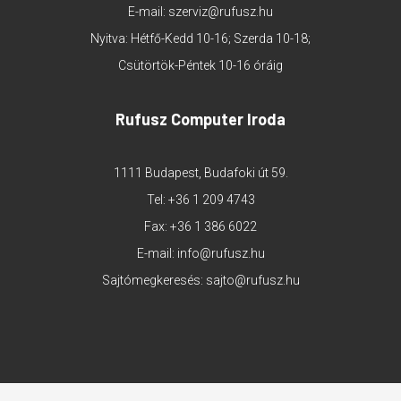
E-mail:
szerviz@rufusz.hu
Nyitva: Hétfő-Kedd 10-16; Szerda 10-18;
Csütörtök-Péntek 10-16 óráig
Rufusz Computer Iroda
1111 Budapest, Budafoki út 59.
Tel:
+36 1 209 4743
Fax: +36 1 386 6022
E-mail:
info@rufusz.hu
Sajtómegkeresés:
sajto@rufusz.hu