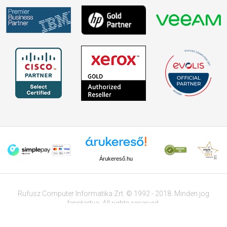
Árukereső.hu
Rufusz Computer Informatika Zrt. © 1992 - 2018. Minden jog
fenntartva. All rights reserved.
Tervezte és készítette:
Vision-Software
, az
Octopus 8 ERP