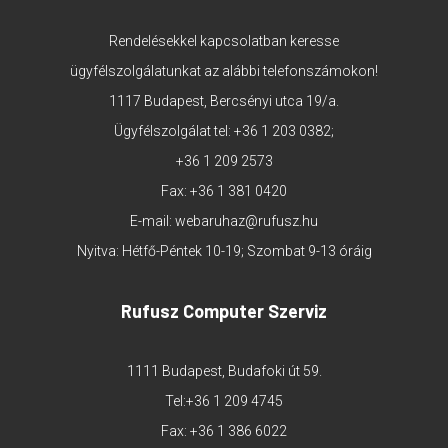
Rendelésekkel kapcsolatban keresse
ügyfélszolgálatunkat az alábbi telefonszámokon!
1117 Budapest, Bercsényi utca 19/a.
Ügyfélszolgálat tel:
+36 1 203 0382
;
+36 1 209 2573
Fax: +36 1 381 0420
E-mail:
webaruhaz@rufusz.hu
Nyitva: Hétfő-Péntek 10-19; Szombat 9-13 óráig
Rufusz Computer Szerviz
1111 Budapest, Budafoki út 59.
Tel:
+36 1 209 4745
Fax: +36 1 386 6022