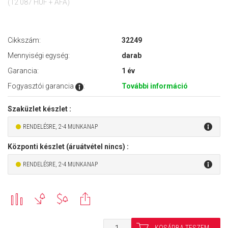
(12 087 HUF + ÁFA)
Cikkszám:
32249
Mennyiségi egység:
darab
Garancia:
1 év
Fogyasztói garancia
:
További információ
Szaküzlet készlet :
RENDELÉSRE, 2-4 MUNKANAP
Központi készlet (áruátvétel nincs) :
RENDELÉSRE, 2-4 MUNKANAP