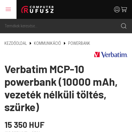
menu
user
cart
search
KEZDŐOLDAL
KOMMUNIKÁCIÓ
POWERBANK
Verbatim MCP-10
powerbank (10000 mAh,
vezeték nélküli töltés,
szürke)
15 350 HUF