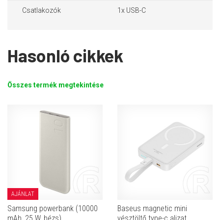
Csatlakozók
1x USB-C
Hasonló cikkek
Összes termék megtekintése
AJÁNLAT
Samsung powerbank (10000
Baseus magnetic mini
mAh, 25 W, bézs)
vésztöltő type-c aljzat