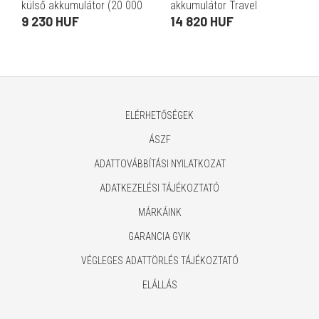
külső akkumulátor (20 000
akkumulátor Travel
mAh, 77Wh, PD 20W, USB-C
powerbank 20 000 mAh
9 230 HUF
14 820 HUF
és USB-A kimenetek, LCD
(65W PD, 22,5W USB-A, 77
kijelző, USB-C kábel 1
Wh, Li-ion)
ELÉRHETŐSÉGEK
ÁSZF
ADATTOVÁBBÍTÁSI NYILATKOZAT
ADATKEZELÉSI TÁJÉKOZTATÓ
MÁRKÁINK
GARANCIA GYIK
VÉGLEGES ADATTÖRLÉS TÁJÉKOZTATÓ
ELÁLLÁS