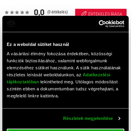
0,0
(
0
értékelés)
ÉRTÉKELÉS ÍRÁSA
Ehhez a termékhez még nem érkezett értékelés. Legyél te
az első!
Ez a weboldal sütiket használ
A vásárlási élmény fokozása érdekében, közösségi
funkciók biztosításához, valamint webforgalmunk
Top termékek
elemzéséhez sütiket használunk. A sütik használatának
részletes leírását weboldalunkon, az
Adatkezelési
tájékoztatóban
tekintheted meg. Utólagos módosítást
szintén ebben a dokumentumban tudsz végrehajtani, a
megfelelő linkre kattintva.
Részletek megjelenítése