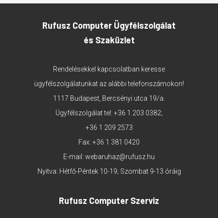
Rufusz Computer Ügyfélszolgálat
és Szaküzlet
Rendelésekkel kapcsolatban keresse
ügyfélszolgálatunkat az alábbi telefonszámokon!
1117 Budapest, Bercsényi utca 19/a.
Ügyfélszolgálat tel:
+36 1 203 0382
;
+36 1 209 2573
Fax: +36 1 381 0420
E-mail:
webaruhaz@rufusz.hu
Nyitva: Hétfő-Péntek 10-19; Szombat 9-13 óráig
Rufusz Computer Szerviz