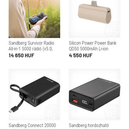
Sandberg Survivor Radio
Silicon Power Power Bank
All-in-1 5000 rádió (v5.0,
QD50 5000mAh Li-ion
5000 mAh belső akku, 3W,
(vanília)
14 650 HUF
4 550 HUF
napelem 5V/95mA,
zseblámpa 250 lm)
Sandberg Connect 20000
Sandberg hordozható