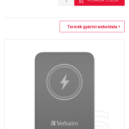
Termék gyártói weboldala