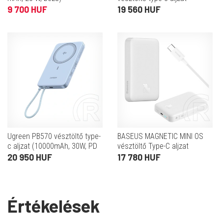
(10000mah, 20w, gyorstöltő,
9 700 HUF
19 560 HUF
wireless, magsafe + fix
lightning kábel) fehér
Ugreen PB570 vésztöltő type-
BASEUS MAGNETIC MINI OS
c aljzat (10000mAh, 30W, PD
vésztöltő Type-C aljzat
gyorstöltő 3.0, qi2, mágneses,
(10000mAh, 20W, PD
20 950 HUF
17 780 HUF
fix type-c kábel, világoskék)
gyorstöltő, wireless, MagSafe
+ Type-C kábel) FEHÉR
Értékelések