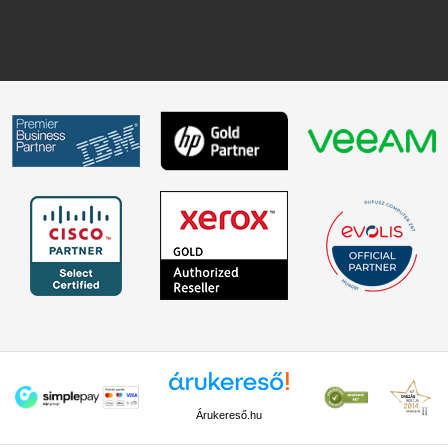
Árukereső.hu