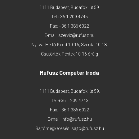
1111 Budapest, Budafoki út 59.
Tel:
+36 1 209 4745
Fax: +36 1 386 6022
E-mail:
szerviz@rufusz.hu
Nyitva: Hétfő-Kedd 10-16; Szerda 10-18;
Csütörtök-Péntek 10-16 óráig
Rufusz Computer Iroda
1111 Budapest, Budafoki út 59.
Tel:
+36 1 209 4743
Fax: +36 1 386 6022
E-mail:
info@rufusz.hu
Sajtómegkeresés:
sajto@rufusz.hu