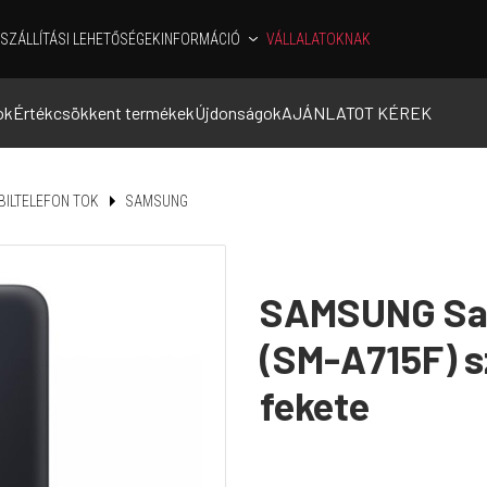
SZÁLLÍTÁSI LEHETŐSÉGEK
INFORMÁCIÓ
VÁLLALATOKNAK
ok
Értékcsökkent termékek
Újdonságok
AJÁNLATOT KÉREK
ILTELEFON TOK
SAMSUNG
SAMSUNG Sa
(SM-A715F) s
fekete