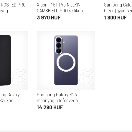
 FROSTED PRO
Xiaomi 15T Pro NILLKIN
Samsung Galax
nyag
CAMSHIELD PRO szilikon
Clear (gyári szi
omi 15T Pro
telefonvédő (ütésállóság,
fekete)
3 970 HUF
1 900 HUF
sállóság)
kameravédő, csíkos)
ETE
ÁTLÁTSZÓ/FEKETE
ung Galaxy
Samsung Galaxy S26
zilikon
műanyag telefonvédő
tt) fekete
(mágneses) ÁTLÁTSZÓ
14 290 HUF