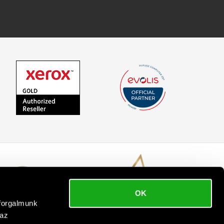
OK
bforgalmunk
 az