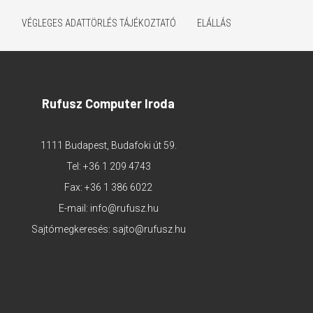
K
VÉGLEGES ADATTÖRLÉS TÁJÉKOZTATÓ
ELÁLLÁS
Rufusz Computer Iroda
1111 Budapest, Budafoki út 59.
Tel:
+36 1 209 4743
Fax: +36 1 386 6022
E-mail:
info@rufusz.hu
Sajtómegkeresés:
sajto@rufusz.hu