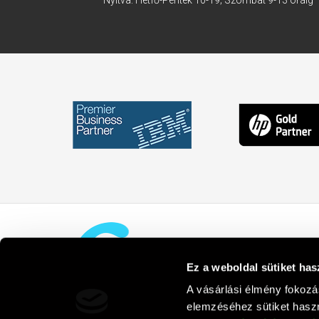
Nyitva: Hétfő-Péntek 10-19; Szombat 9-13 óráig
Ez a weboldal sütiket has
A vásárlási élmény fokozá
elemzéséhez sütiket haszn