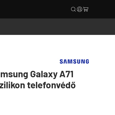
search
user
cart
msung Galaxy A71
zilikon telefonvédő