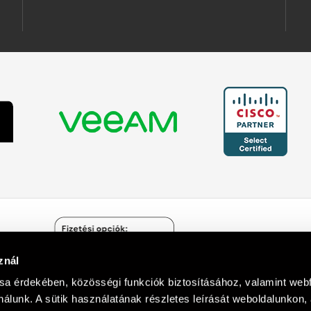
znál
Árukereső.hu
sa érdekében, közösségi funkciók biztosításához, valamint we
álunk. A sütik használatának részletes leírását weboldalunkon,