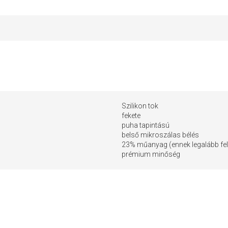
Szilikon tok
fekete
puha tapintású
belső mikroszálas bélés
23% műanyag (ennek legalább fel
prémium minőség