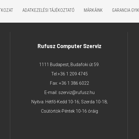
ATKOZAT
ADATKEZELÉSI TÁJÉKOZTATÓ
MÁRKÁINK
GARANCIA GYI
Rufusz Computer Szerviz
1111 Budapest, Budafoki út 59.
Tel:
+36 1 209 4745
Fax: +36 1 386 6022
E-mail:
szerviz@rufusz.hu
Nyitva: Hétfő-Kedd 10-16; Szerda 10-18;
Csütörtök-Péntek 10-16 óráig