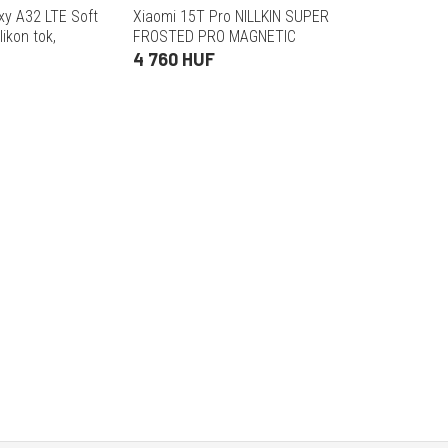
y A32 LTE Soft
Xiaomi 15T Pro NILLKIN SUPER
likon tok,
FROSTED PRO MAGNETIC
műanyag telefonvédő
4 760 HUF
(mágneses, ütésállóság,
gumírozott) FEKETE