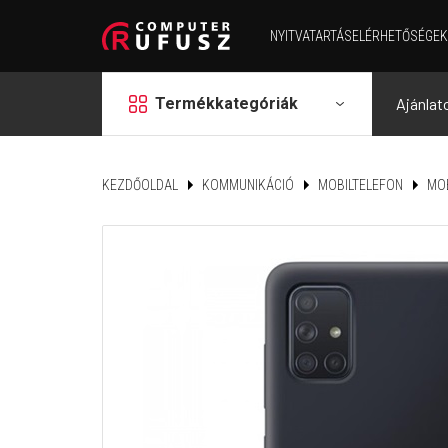
NYITVATARTÁS
ELÉRHETŐSÉGEK
grid
Termékkategóriák
Ajánlat
KEZDŐOLDAL
KOMMUNIKÁCIÓ
MOBILTELEFON
MOB