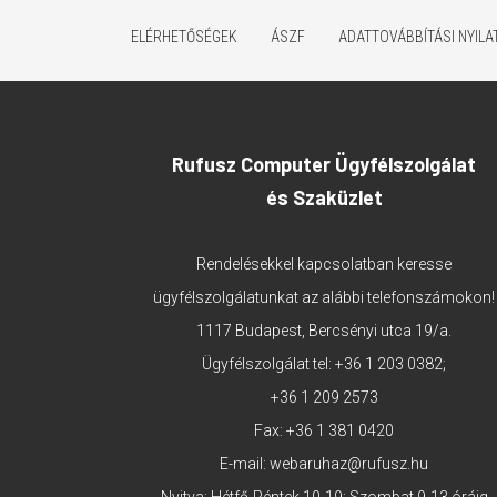
ELÉRHETŐSÉGEK
ÁSZF
ADATTOVÁBBÍTÁSI NYIL
Rufusz Computer Ügyfélszolgálat
és Szaküzlet
Rendelésekkel kapcsolatban keresse
ügyfélszolgálatunkat az alábbi telefonszámokon!
1117 Budapest, Bercsényi utca 19/a.
Ügyfélszolgálat tel:
+36 1 203 0382
;
+36 1 209 2573
Fax: +36 1 381 0420
E-mail:
webaruhaz@rufusz.hu