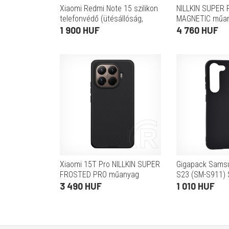
Xiaomi Redmi Note 15 szilikon
NILLKIN SUPER
telefonvédő (ütésállóság,
MAGNETIC műa
kameravédő, 3D) FEKETE
telefonvédő Xia
1 900 HUF
4 760 HUF
(mágneses, üté
ÁTLÁTSZÓ/FEK
Xiaomi 15T Pro NILLKIN SUPER
Gigapack Sams
FROSTED PRO műanyag
S23 (SM-S911) S
telefonvédő (ütésállóság,
telefonvédő (ma
3 490 HUF
1 010 HUF
gumírozott, érdes felület)
FEKETE