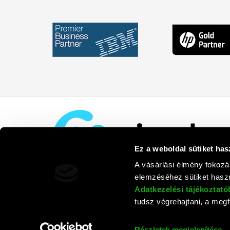
Ez a weboldal sütiket has
A vásárlási élmény fokozá
elemzéséhez sütiket haszn
Adatkezelési tájékoztat
tudsz végrehajtani, a megfe
Rufusz Co
Részletek megjelenítése