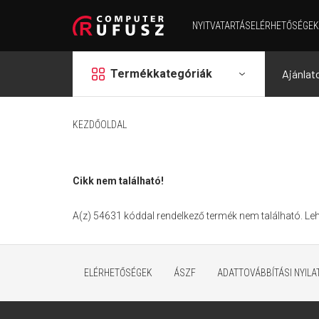
NYITVATARTÁS
ELÉRHETŐSÉGEK
grid
Termékkategóriák
Ajánlat
KEZDŐOLDAL
Cikk nem található!
A(z) 54631 kóddal rendelkező termék nem található. L
ELÉRHETŐSÉGEK
ÁSZF
ADATTOVÁBBÍTÁSI NYIL