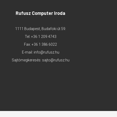
Rufusz Computer Iroda
1111 Budapest, Budafoki út 59.
Tel:
+36 1 209 4743
Fax: +36 1 386 6022
E-mail:
info@rufusz.hu
Sajtómegkeresés:
sajto@rufusz.hu