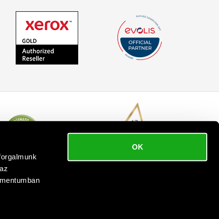
OK
bforgalmunk
 az
kumentumban
 reserved.
.