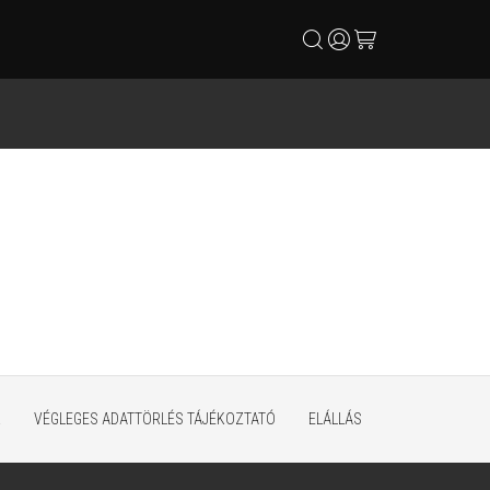
search
user
cart
K
VÉGLEGES ADATTÖRLÉS TÁJÉKOZTATÓ
ELÁLLÁS