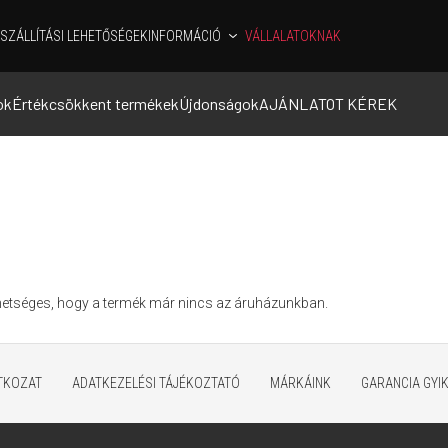
SZÁLLÍTÁSI LEHETŐSÉGEK
INFORMÁCIÓ
VÁLLALATOKNAK
ok
Értékcsökkent termékek
Újdonságok
AJÁNLATOT KÉREK
ehetséges, hogy a termék már nincs az áruházunkban.
ATKOZAT
ADATKEZELÉSI TÁJÉKOZTATÓ
MÁRKÁINK
GARANCIA GYI