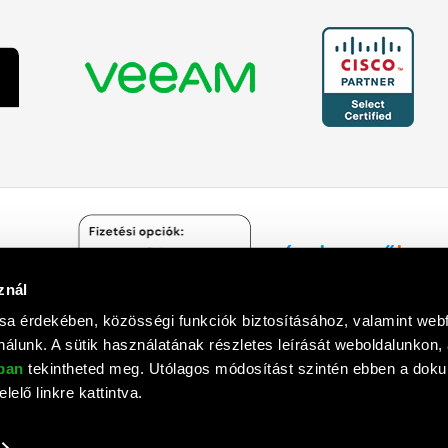
znál
Árukereső.hu
sa érdekében, közösségi funkciók biztosításához, valamint we
álunk. A sütik használatának részletes leírását weboldalunkon,
óban
tekintheted meg. Utólagos módosítást szintén ebben a do
lelő linkre kattintva.
mputer Informatika Zrt. © 1992 - 2018. Minden jog fenntartva. All rights
Tervezte és készítette:
Vision-Software
, az
Octopus 8 ERP
forgalmazója