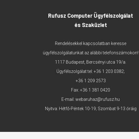
Rufusz Computer Ügyfélszolgálat
és Szaküzlet
Rendelésekkel kapcsolatban keresse
ügyfélszolgálatunkat az alábbi telefonszámokon!
1117 Budapest, Bercsényi utca 19/a.
Ügyfélszolgálat tel:
+36 1 203 0382
;
+36 1 209 2573
Fax: +36 1 381 0420
E-mail:
webaruhaz@rufusz.hu
Nyitva: Hétfő-Péntek 10-19; Szombat 9-13 óráig