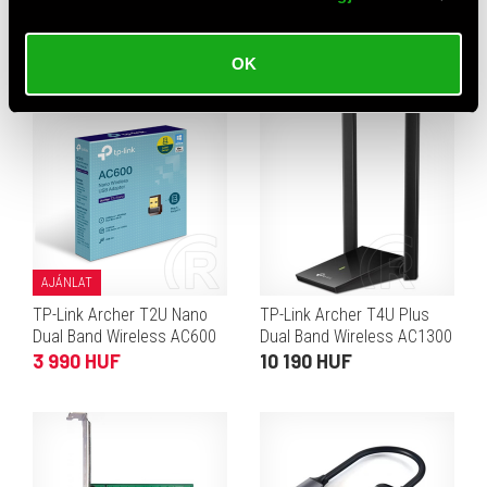
TP-Link PA7017P Powerline
Skross PRO WORLD földelt
Adapter Kit (AV1000)
hálózati csatlakozó
átalakító
21 610 HUF
9 080 HUF
OK
AJÁNLAT
TP-Link Archer T2U Nano
TP-Link Archer T4U Plus
Dual Band Wireless AC600
Dual Band Wireless AC1300
hálózati kártya (USB)
hálózati kártya (USB)
3 990 HUF
10 190 HUF