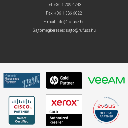
Tel:
+36 1 209 4743
Fax: +36 1 386 6022
E-mail:
info@rufusz.hu
Sajtómegkeresés:
sajto@rufusz.hu