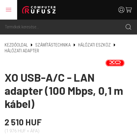
menu
user
cart
search
KEZDŐOLDAL
SZÁMÍTÁSTECHNIKA
HÁLÓZATI ESZKÖZ
HÁLÓZATI ADAPTER
XO USB-A/C - LAN
adapter (100 Mbps, 0,1 m
kábel)
2 510 HUF
(1 976 HUF + ÁFA)