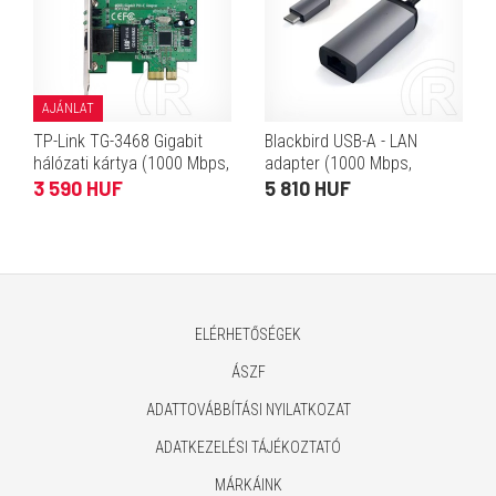
AJÁNLAT
TP-Link TG-3468 Gigabit
Blackbird USB-A - LAN
hálózati kártya (1000 Mbps,
adapter (1000 Mbps,
PCIe)
fekete)
3 590 HUF
5 810 HUF
ELÉRHETŐSÉGEK
ÁSZF
ADATTOVÁBBÍTÁSI NYILATKOZAT
ADATKEZELÉSI TÁJÉKOZTATÓ
MÁRKÁINK