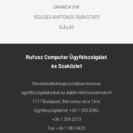
GARANCIA GYIK
VÉGLEGES ADATTÖRLÉS TÁJÉKOZTATÓ
ELÁLLÁS
Rufusz Computer Ügyfélszolgálat
és Szaküzlet
Rendelésekkel kapcsolatban keresse
ügyfélszolgálatunkat az alábbi telefonszámokon!
1117 Budapest, Bercsényi utca 19/a.
Ügyfélszolgálat tel:
+36 1 203 0382
;
+36 1 209 2573
Fax: +36 1 381 0420