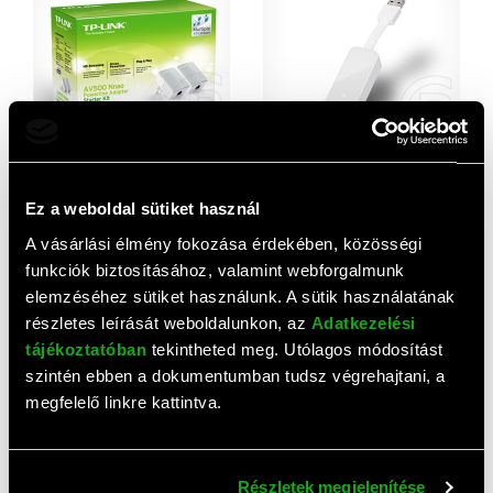
AJÁNLAT
TP-Link PA4010KIT
TP-Link USB 3.0 - Gigabit
Powerline Adapter Kit
Ethernet RJ45 adapter
Ez a weboldal sütiket használ
(AV600)
14 250 HUF
4 590 HUF
A vásárlási élmény fokozása érdekében, közösségi
funkciók biztosításához, valamint webforgalmunk
elemzéséhez sütiket használunk. A sütik használatának
részletes leírását weboldalunkon, az
Adatkezelési
tájékoztatóban
tekintheted meg. Utólagos módosítást
szintén ebben a dokumentumban tudsz végrehajtani, a
megfelelő linkre kattintva.
Részletek megjelenítése