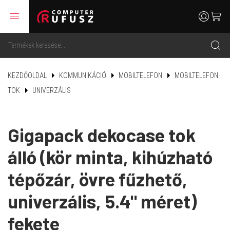
menu
user
cart
search
KEZDŐOLDAL
KOMMUNIKÁCIÓ
MOBILTELEFON
MOBILTELEFON
TOK
UNIVERZÁLIS
Gigapack dekocase tok
álló (kör minta, kihúzható
tépőzár, övre fűzhető,
univerzális, 5.4" méret)
fekete