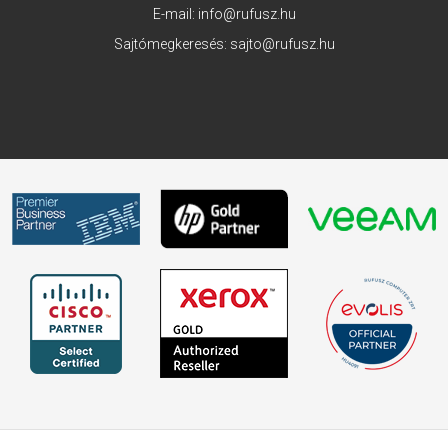
E-mail:
info@rufusz.hu
Sajtómegkeresés:
sajto@rufusz.hu