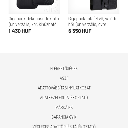
Gigapack dekocase tok álló
Gigapack tok fekvő, valódi
(univerzális, kör, kihúzható
bőr (univerzális, övre
tépőzár, övre fűzhető, 6.8"
fűzhető, övcsipesz, 4.7 -
1 430 HUF
6 350 HUF
méret) fekete
5.1" méret) fekete
ELÉRHETŐSÉGEK
ÁSZF
ADATTOVÁBBÍTÁSI NYILATKOZAT
ADATKEZELÉSI TÁJÉKOZTATÓ
MÁRKÁINK
GARANCIA GYIK
VÉGLEGES ADATTÖRLÉS TÁJÉKOZTATÓ