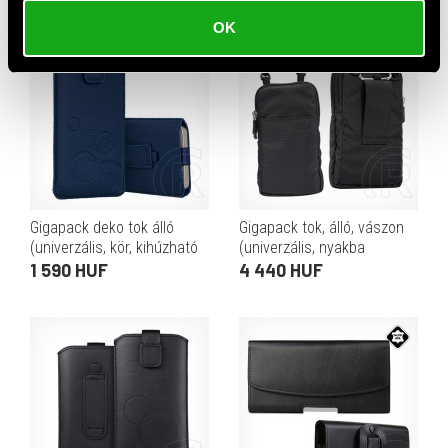
ütésállóság, 6.9" méret)
fekete
OK
Gigapack deko tok álló
Gigapack tok, álló, vászon
(univerzális, kör, kihúzható
(univerzális, nyakba
tépőzár, övre fűzhető, 4.7-
akasztható, övre fűzhető,
1 590 HUF
4 440 HUF
5.4" méret) sötétkék
karabiner, cipzár, 2 zseb,
5.7" méret) fekete