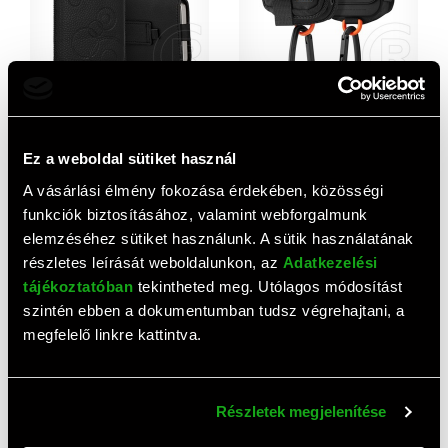
Gigapack deko tok álló
Spigen snap zip tok álló,
(univerzális, kör, kihúzható
vászon (univerzális, övre
tépőzár, övre fűzhető, 6.1-
fűzhető, cipzár, 2 zseb,
1 590 HUF
9 520 HUF
Ez a weboldal sütiket használ
6.7" méret) fekete
karabíner, magsafe) fekete
A vásárlási élmény fokozása érdekében, közösségi
funkciók biztosításához, valamint webforgalmunk
elemzéséhez sütiket használunk. A sütik használatának
részletes leírását weboldalunkon, az
Adatkezelési
tájékoztatóban
tekintheted meg. Utólagos módosítást
szintén ebben a dokumentumban tudsz végrehajtani, a
megfelelő linkre kattintva.
Shellbox airbox 6.9
Spigen Velo A700
vízhatlan/vízálló tok, aqua
univerzális karpánt tok
Részletek megjelenítése
(univerzális, ip68, erős
(fekete)
4 760 HUF
6 350 HUF