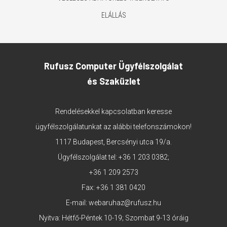
ELÁLLÁS
Rufusz Computer Ügyfélszolgálat
és Szaküzlet
Rendelésekkel kapcsolatban keresse
ügyfélszolgálatunkat az alábbi telefonszámokon!
1117 Budapest, Bercsényi utca 19/a.
Ügyfélszolgálat tel:
+36 1 203 0382
;
+36 1 209 2573
Fax: +36 1 381 0420
E-mail:
webaruhaz@rufusz.hu
Nyitva: Hétfő-Péntek 10-19; Szombat 9-13 óráig