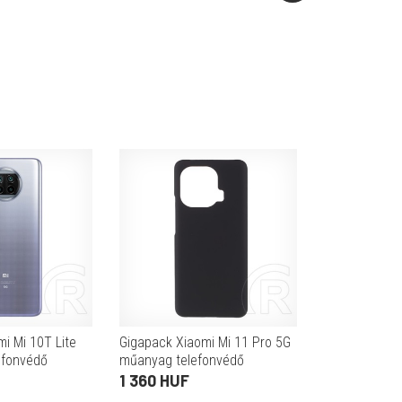
i Mi 10T Lite
Gigapack Xiaomi Mi 11 Pro 5G
lefonvédő
műanyag telefonvédő
átlátszó
(gumírozott) fekete
1 360 HUF