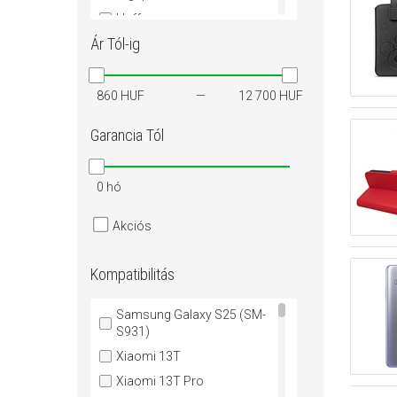
Haffner
Ár
Tól-ig
IMAK
Mocolo
Mofi
860 HUF
12 700 HUF
MYSCREEN
Garancia
Tól
Nillkin
Roar
0 hó
Spigen
Tactical
Akciós
Tech-Protect
XIAOMI
Kompatibilitás
Samsung Galaxy S25 (SM-
S931)
Xiaomi 13T
Xiaomi 13T Pro