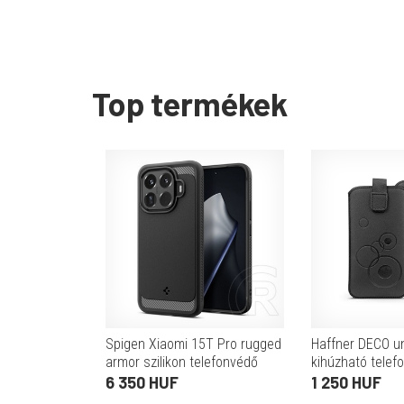
Top termékek
Spigen Xiaomi 15T Pro rugged
Haffner DECO un
armor szilikon telefonvédő
kihúzható telef
(ütésállóság, légpárnás sarok,
(Samsung/Xiao
6 350 HUF
1 250 HUF
karbon minta) fekete
fekete)