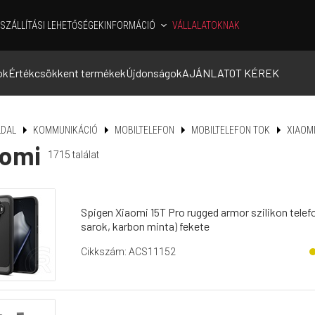
SZÁLLÍTÁSI LEHETŐSÉGEK
INFORMÁCIÓ
VÁLLALATOKNAK
ok
Értékcsökkent termékek
Újdonságok
AJÁNLATOT KÉREK
DAL
KOMMUNIKÁCIÓ
MOBILTELEFON
MOBILTELEFON TOK
XIAOM
aomi
1715
találat
Spigen Xiaomi 15T Pro rugged armor szilikon telef
sarok, karbon minta) fekete
Cikkszám: ACS11152