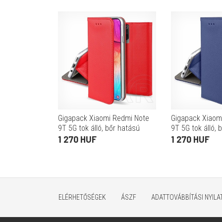
Gigapack Xiaomi Redmi Note
Gigapack Xiaom
9T 5G tok álló, bőr hatású
9T 5G tok álló, 
(Flip, oldalra nyíló, asztali tartó
(Flip, oldalra nyí
1 270 HUF
1 270 HUF
funkció, rombusz minta) piros
funkció, rombus
sötétk
ELÉRHETŐSÉGEK
ÁSZF
ADATTOVÁBBÍTÁSI NYIL