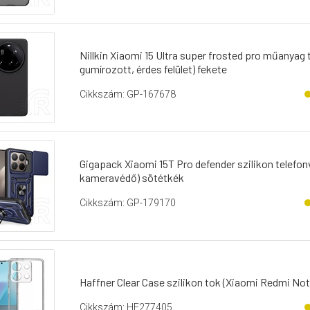
Nillkin Xiaomi 15 Ultra super frosted pro műanyag 
gumírozott, érdes felület) fekete
Cikkszám: GP-167678
Gigapack Xiaomi 15T Pro defender szilikon telefon
kameravédő) sötétkék
Cikkszám: GP-179170
Haffner Clear Case szilikon tok (Xiaomi Redmi Not
Cikkszám: HF277405