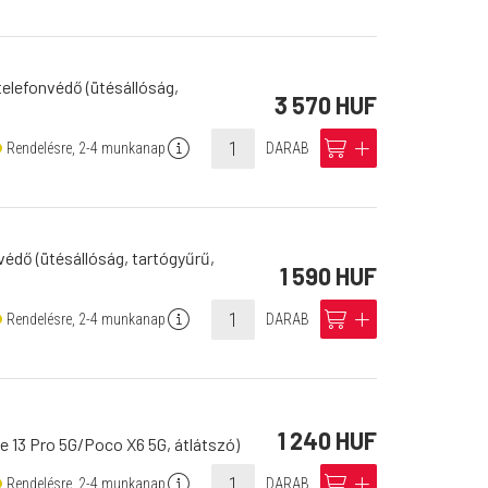
telefonvédő (ütésállóság,
3 570 HUF
info
cart
add
Rendelésre, 2-4 munkanap
DARAB
védő (ütésállóság, tartógyűrű,
1 590 HUF
info
cart
add
Rendelésre, 2-4 munkanap
DARAB
1 240 HUF
e 13 Pro 5G/Poco X6 5G, átlátszó)
info
cart
add
Rendelésre, 2-4 munkanap
DARAB