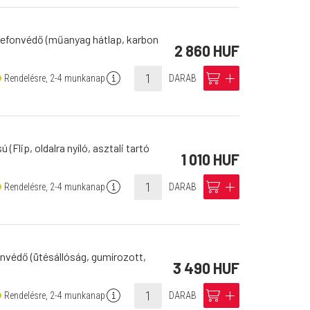
lefonvédő (műanyag hátlap, karbon
2 860 HUF
info
cart
add
Rendelésre, 2-4 munkanap
DARAB
(Flip, oldalra nyíló, asztali tartó
1 010 HUF
info
cart
add
Rendelésre, 2-4 munkanap
DARAB
onvédő (ütésállóság, gumírozott,
3 490 HUF
info
cart
add
Rendelésre, 2-4 munkanap
DARAB