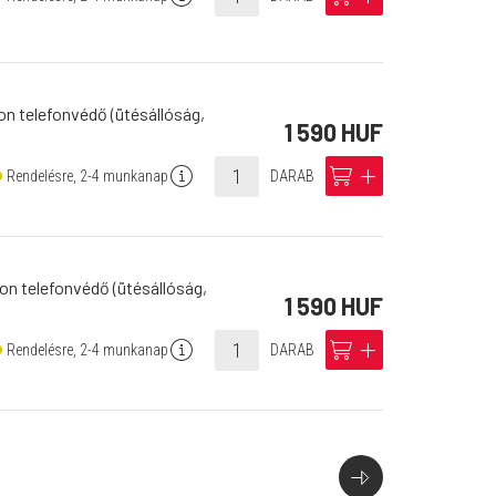
on telefonvédő (ütésállóság,
1 590 HUF
info
cart
add
Rendelésre, 2-4 munkanap
DARAB
on telefonvédő (ütésállóság,
1 590 HUF
info
cart
add
Rendelésre, 2-4 munkanap
DARAB