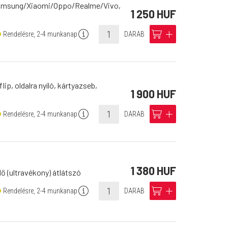
(Samsung/Xiaomi/Oppo/Realme/Vivo,
1 250 HUF
info
cart
add
Rendelésre, 2-4 munkanap
DARAB
ip, oldalra nyíló, kártyazseb,
1 900 HUF
info
cart
add
Rendelésre, 2-4 munkanap
DARAB
1 380 HUF
ő (ultravékony) átlátszó
info
cart
add
Rendelésre, 2-4 munkanap
DARAB