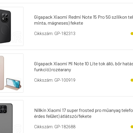
Gigapack Xiaomi Redmi Note 15 Pro 5G szilikon te
minta, mágneses) fekete
Cikkszám: GP-182313
Gigapack Xiaomi Mi Note 10 Lite tok álló, bőr hatású 
funkció) rozéarany
Cikkszám: GP-100919
Nillkin Xiaomi 17 super frosted pro műanyag telef
érdes felület) átlátszó/fekete
Cikkszám: GP-182688