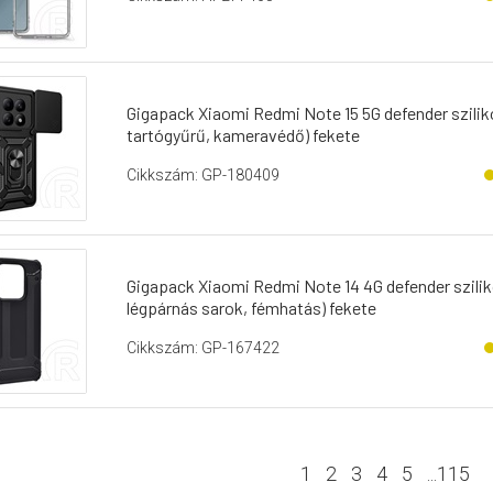
Gigapack Xiaomi Redmi Note 15 5G defender szilik
tartógyűrű, kameravédő) fekete
Cikkszám: GP-180409
Gigapack Xiaomi Redmi Note 14 4G defender szilik
légpárnás sarok, fémhatás) fekete
Cikkszám: GP-167422
1
2
3
4
5
...
115