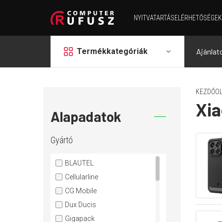
NYITVATARTÁS
ELÉRHETŐSÉGEK
grid
Termékkategóriák
Ajánlat
KEZDŐOL
Xi
Alapadatok
Gyártó
BLAUTEL
Cellularline
CG Mobile
Dux Ducis
Gigapack