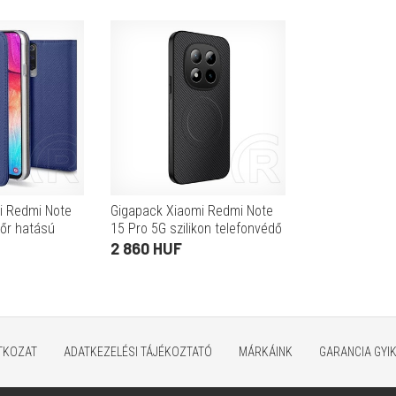
i Redmi Note
Gigapack Xiaomi Redmi Note
bőr hatású
15 Pro 5G szilikon telefonvédő
ló, asztali tartó
(műanyag hátlap, karbon
2 860 HUF
z minta)
minta, mágneses) fekete
ATKOZAT
ADATKEZELÉSI TÁJÉKOZTATÓ
MÁRKÁINK
GARANCIA GYI