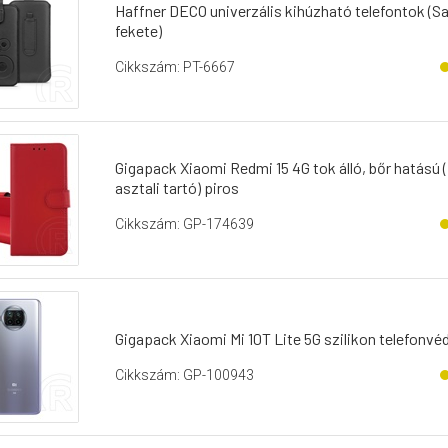
Haffner DECO univerzális kihúzható telefontok 
fekete)
Cikkszám: PT-6667
Gigapack Xiaomi Redmi 15 4G tok álló, bőr hatású (fl
asztali tartó) piros
Cikkszám: GP-174639
Gigapack Xiaomi Mi 10T Lite 5G szilikon telefonvéd
Cikkszám: GP-100943