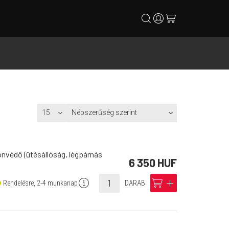
search
user
cart
I
onvédő (ütésállóság, légpárnás
6 350 HUF
info
cart
add
Rendelésre, 2-4 munkanap
DARAB