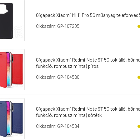
Gigapack Xiaomi Mi 11 Pro 5G műanyag telefonvédő
Cikkszám: GP-107205
Gigapack Xiaomi Redmi Note 9T 5G tok álló, bőr hatás
funkció, rombusz minta) piros
Cikkszám: GP-104580
Gigapack Xiaomi Redmi Note 9T 5G tok álló, bőr hatás
funkció, rombusz minta) sötétk
Cikkszám: GP-104584