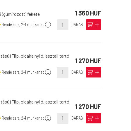
1 360 HUF
 (gumírozott) fekete
info
cart
add
Rendelésre, 2-4 munkanap
DARAB
ú (Flip, oldalra nyíló, asztali tartó
1 270 HUF
info
cart
add
Rendelésre, 2-4 munkanap
DARAB
ú (Flip, oldalra nyíló, asztali tartó
1 270 HUF
info
cart
add
Rendelésre, 2-4 munkanap
DARAB