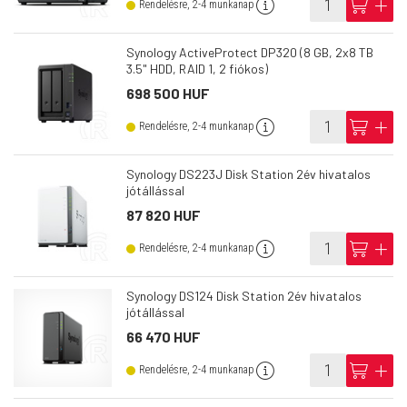
info
cart
add
Rendelésre, 2-4 munkanap
Synology ActiveProtect DP320 (8 GB, 2x8 TB
3.5" HDD, RAID 1, 2 fiókos)
698 500 HUF
info
cart
add
Rendelésre, 2-4 munkanap
Synology DS223J Disk Station 2év hivatalos
jótállással
87 820 HUF
info
cart
add
Rendelésre, 2-4 munkanap
Synology DS124 Disk Station 2év hivatalos
jótállással
66 470 HUF
info
cart
add
Rendelésre, 2-4 munkanap