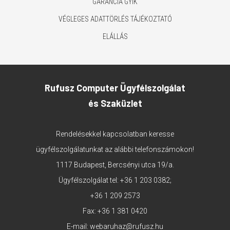
GARANCIA GYIK
VÉGLEGES ADATTÖRLÉS TÁJÉKOZTATÓ
ELÁLLÁS
Rufusz Computer Ügyfélszolgálat
és Szaküzlet
Rendelésekkel kapcsolatban keresse
ügyfélszolgálatunkat az alábbi telefonszámokon!
1117 Budapest, Bercsényi utca 19/a.
Ügyfélszolgálat tel:
+36 1 203 0382
;
+36 1 209 2573
Fax: +36 1 381 0420
E-mail:
webaruhaz@rufusz.hu