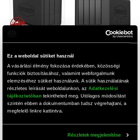
TerraMaster D2-320
TerraMaster D5 Hybrid
(2xHDD)
(4xHDD/SSD)
Ez a weboldal sütiket használ
55 390 HUF
78 890 HUF
A vásárlási élmény fokozása érdekében, közösségi
funkciók biztosításához, valamint webforgalmunk
elemzéséhez sütiket használunk. A sütik használatának
részletes leírását weboldalunkon, az
Adatkezelési
tájékoztatóban
tekintheted meg. Utólagos módosítást
szintén ebben a dokumentumban tudsz végrehajtani, a
megfelelő linkre kattintva.
Synology DS925+ (4 GB)
Synology DS225+ Disk
Részletek megjelenítése