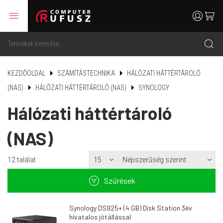
menu
user
cart
search
KEZDŐOLDAL
SZÁMÍTÁSTECHNIKA
HÁLÓZATI HÁTTÉRTÁROLÓ
(NAS)
HÁLÓZATI HÁTTÉRTÁROLÓ (NAS)
SYNOLOGY
Hálózati háttértároló
(NAS)
12
találat
filter
Szűrések
Synology DS925+ (4 GB) Disk Station 3év
hivatalos jótállással