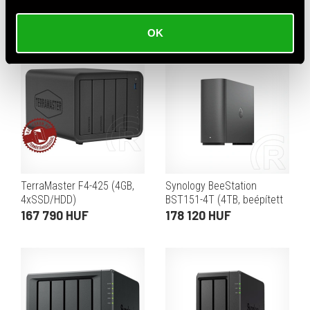
Disk Station 3év hivatalos
Station 2év hivatalos
jótállással
jótállással (2 GB,
307 050 HUF
163 870 HUF
2xHDD/SSD)
OK
TerraMaster F4-425 (4GB,
Synology BeeStation
4xSSD/HDD)
BST151-4T (4TB, beépített
tárhely, fekete)
167 790 HUF
178 120 HUF