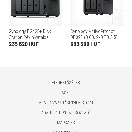
Synology DS425+ Disk
Synology ActiveProtect
Station 2év hivatalos
DP320 (8 GB, 2x8 TB 3.5"
jótállással (2 GB,
HDD, RAID 1, 2 fiókos)
235 620 HUF
698 500 HUF
4xHDD/SSD + 2xM.2)
ELÉRHETŐSÉGEK
ÁSZF
ADATTOVÁBBÍTÁSI NYILATKOZAT
ADATKEZELÉSI TÁJÉKOZTATÓ
MÁRKÁINK