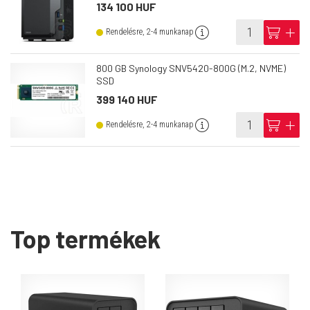
134 100 HUF
info
cart
add
Rendelésre, 2-4 munkanap
800 GB Synology SNV5420-800G (M.2, NVME)
SSD
399 140 HUF
info
cart
add
Rendelésre, 2-4 munkanap
Top termékek