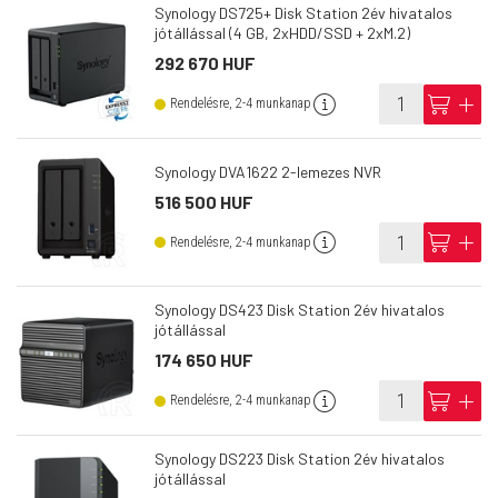
Synology DS725+ Disk Station 2év hivatalos
jótállással (4 GB, 2xHDD/SSD + 2xM.2)
292 670 HUF
info
cart
add
Rendelésre, 2-4 munkanap
Synology DVA1622 2-lemezes NVR
516 500 HUF
info
cart
add
Rendelésre, 2-4 munkanap
Synology DS423 Disk Station 2év hivatalos
jótállással
174 650 HUF
info
cart
add
Rendelésre, 2-4 munkanap
Synology DS223 Disk Station 2év hivatalos
jótállással