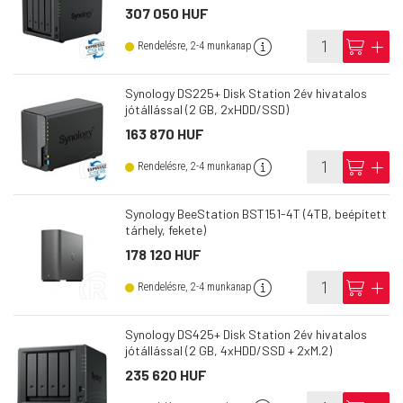
307 050 HUF
info
cart
add
Rendelésre, 2-4 munkanap
Synology DS225+ Disk Station 2év hivatalos
jótállással (2 GB, 2xHDD/SSD)
163 870 HUF
info
cart
add
Rendelésre, 2-4 munkanap
Synology BeeStation BST151-4T (4TB, beépített
tárhely, fekete)
178 120 HUF
info
cart
add
Rendelésre, 2-4 munkanap
Synology DS425+ Disk Station 2év hivatalos
jótállással (2 GB, 4xHDD/SSD + 2xM.2)
235 620 HUF