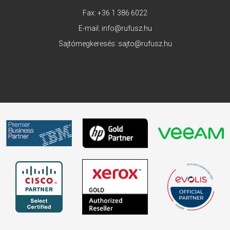
Fax: +36 1 386 6022
E-mail:
info@rufusz.hu
Sajtómegkeresés:
sajto@rufusz.hu