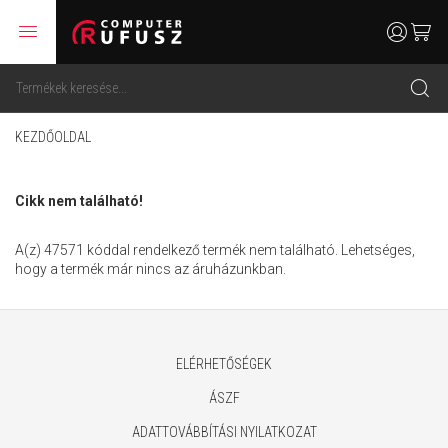
menu
user
cart
search
KEZDŐOLDAL
Cikk nem található!
A(z) 47571 kóddal rendelkező termék nem található. Lehetséges,
hogy a termék már nincs az áruházunkban.
ELÉRHETŐSÉGEK
ÁSZF
ADATTOVÁBBÍTÁSI NYILATKOZAT