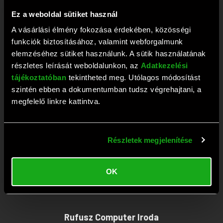
+36 1 209 2573
Ez a weboldal sütiket használ
Fax: +36 1 381 0420
A vásárlási élmény fokozása érdekében, közösségi
E-mail:
webaruhaz@rufusz.hu
funkciók biztosításához, valamint webforgalmunk
Nyitva: Hétfő-Péntek 10-19; Szombat 9-13 óráig
elemzéséhez sütiket használunk. A sütik használatának
részletes leírását weboldalunkon, az
Adatkezelési
tájékoztatóban
tekintheted meg. Utólagos módosítást
Rufusz Computer Szerviz
szintén ebben a dokumentumban tudsz végrehajtani, a
megfelelő linkre kattintva.
1111 Budapest, Budafoki út 59.
Tel:
+36 1 209 4745
Részletek megjelenítése
Fax: +36 1 386 6022
E-mail:
szerviz@rufusz.hu
OK
Nyitva: Hétfő-Kedd 10-16; Szerda 10-18;
Csütörtök-Péntek 10-16 óráig
Rufusz Computer Iroda