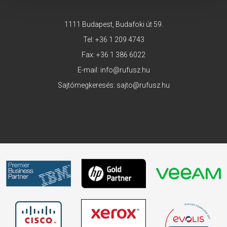
1111 Budapest, Budafoki út 59.
Tel:
+36 1 209 4743
Fax: +36 1 386 6022
E-mail:
info@rufusz.hu
Sajtómegkeresés:
sajto@rufusz.hu