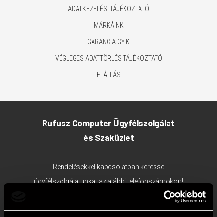
ADATKEZELÉSI TÁJÉKOZTATÓ
MÁRKÁINK
GARANCIA GYIK
VÉGLEGES ADATTÖRLÉS TÁJÉKOZTATÓ
ELÁLLÁS
Rufusz Computer Ügyfélszolgálat
és Szaküzlet
Rendelésekkel kapcsolatban keresse
ügyfélszolgálatunkat az alábbi telefonszámokon!
1117 Budapest, Bercsényi utca 19/a.
Ügyfélszolgálat tel:
+36 1 203 0382
;