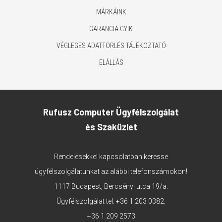
MÁRKÁINK
GARANCIA GYIK
VÉGLEGES ADATTÖRLÉS TÁJÉKOZTATÓ
ELÁLLÁS
Rufusz Computer Ügyfélszolgálat
és Szaküzlet
Rendelésekkel kapcsolatban keresse
ügyfélszolgálatunkat az alábbi telefonszámokon!
1117 Budapest, Bercsényi utca 19/a.
Ügyfélszolgálat tel:
+36 1 203 0382
;
+36 1 209 2573