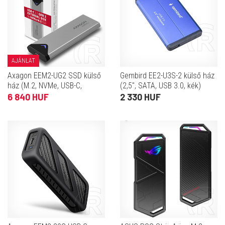
AJÁNLAT
Axagon EEM2-UG2 SSD külső
Gembird EE2-U3S-2 külső ház
ház (M.2, NVMe, USB-C,
(2,5", SATA, USB 3.0, kék)
fekete)
6 840 HUF
2 330 HUF