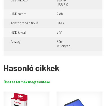
Csatlakozó
eSATA
USB 3.0
HDD szám
2 db
Adathordozó típus
SATA
HDD kivitel
3.5"
Anyag
Fém
Műanyag
Hasonló cikkek
Összes termék megtekintése