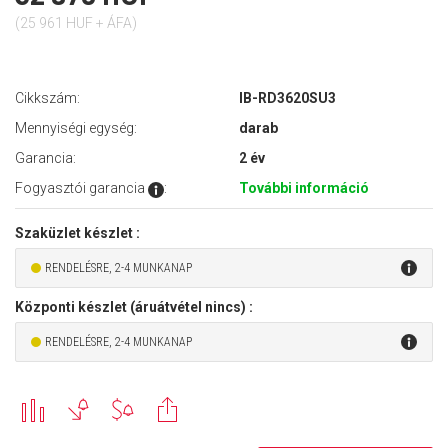
(25 961 HUF + ÁFA)
Cikkszám:
IB-RD3620SU3
Mennyiségi egység:
darab
Garancia:
2 év
Fogyasztói garancia
:
További információ
Szaküzlet készlet :
RENDELÉSRE, 2-4 MUNKANAP
Központi készlet (áruátvétel nincs) :
RENDELÉSRE, 2-4 MUNKANAP