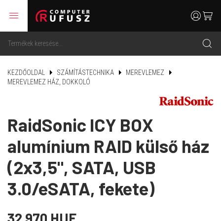
menu
user
cart
search
KEZDŐOLDAL
SZÁMÍTÁSTECHNIKA
MEREVLEMEZ
MEREVLEMEZ HÁZ, DOKKOLÓ
RaidSonic ICY BOX
alumínium RAID külső ház
(2x3,5", SATA, USB
3.0/eSATA, fekete)
32 970 HUF