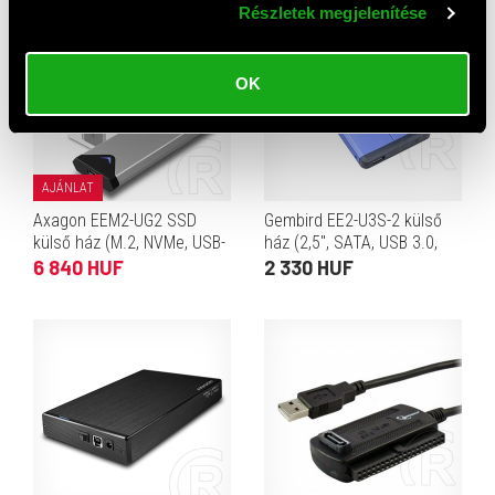
Részletek megjelenítése
OK
AJÁNLAT
Axagon EEM2-UG2 SSD
Gembird EE2-U3S-2 külső
külső ház (M.2, NVMe, USB-
ház (2,5", SATA, USB 3.0,
C, fekete)
kék)
6 840 HUF
2 330 HUF