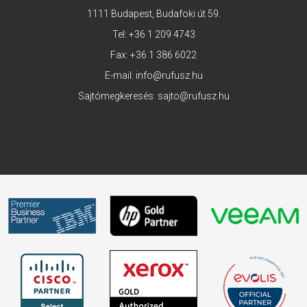
1111 Budapest, Budafoki út 59.
Tel:
+36 1 209 4743
Fax: +36 1 386 6022
E-mail:
info@rufusz.hu
Sajtómegkeresés:
sajto@rufusz.hu