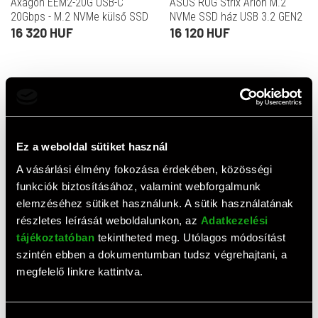
Axagon EEM2-20G USB-C
ASUS ROG Strix Arion M.2
20Gbps - M.2 NVMe külső SSD
NVMe SSD ház USB 3.2 GEN2
ház
Type-C (10 Gbps), egy USB-C -
16 320 HUF
16 120 HUF
C és USB C - A kábellel
Értékelések
Ez a weboldal sütiket használ
0,0
(
0
értékelés)
ÉRTÉKELÉS ÍRÁSA
A vásárlási élmény fokozása érdekében, közösségi
funkciók biztosításához, valamint webforgalmunk
elemzéséhez sütiket használunk. A sütik használatának
Ehhez a termékhez még nem érkezett értékelés. Legyél te
az első!
részletes leírását weboldalunkon, az
Adatkezelési
tájékoztatóban
tekintheted meg. Utólagos módosítást
szintén ebben a dokumentumban tudsz végrehajtani, a
megfelelő linkre kattintva.
Top termékek