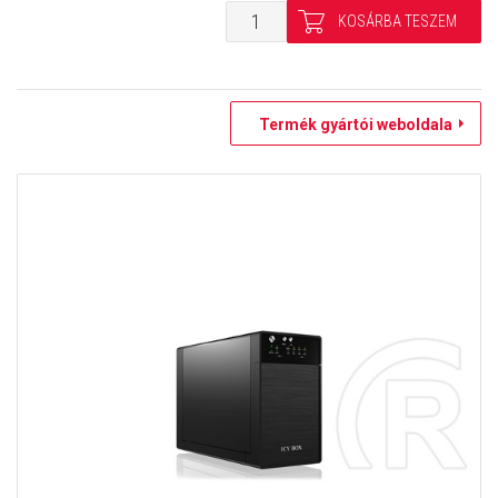
Termék gyártói weboldala