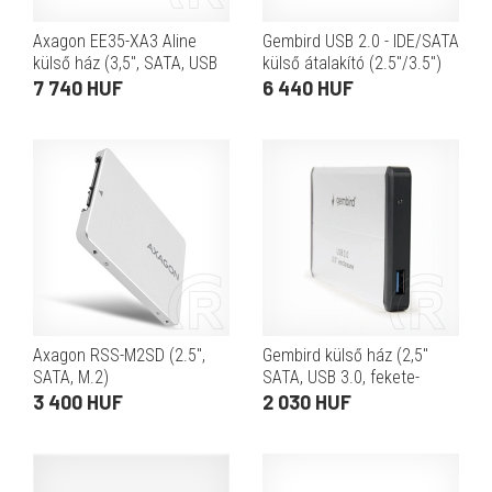
Axagon EE35-XA3 Aline
Gembird USB 2.0 - IDE/SATA
külső ház (3,5", SATA, USB
külső átalakító (2.5"/3.5")
3.0, fekete)
7 740 HUF
6 440 HUF
Axagon RSS-M2SD (2.5",
Gembird külső ház (2,5"
SATA, M.2)
SATA, USB 3.0, fekete-
fehér)
3 400 HUF
2 030 HUF