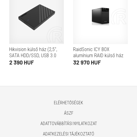
Hikvision külső ház (2,5",
RaidSonic ICY BOX
SATA HDD/SSD, USB 3.0
alumínium RAID külső ház
Micro-B, 5 Gbps, alumínium,
(2x3,5", SATA, USB
2 390 HUF
32 970 HUF
fekete)
3.0/eSATA, fekete)
ELÉRHETŐSÉGEK
ÁSZF
ADATTOVÁBBÍTÁSI NYILATKOZAT
ADATKEZELÉSI TÁJÉKOZTATÓ