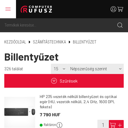
menu
user
cart
search
KEZDŐOLDAL
SZÁMÍTÁSTECHNIKA
BILLENTYŰZET
Billentyűzet
326
találat
filter
Szűrések
HP 235 vezeték nélküli billentyűzet és optikai
egér (HU, vezeték nélküli, 2,4 GHz, 1600 DPI,
fekete)
7 790 HUF
info
cart
add
Raktáron