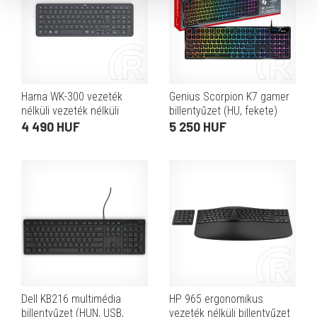
Hama WK-300 vezeték
Genius Scorpion K7 gamer
nélküli vezeték nélküli
billentyűzet (HU, fekete)
billentyűzet (HU, Bluetooth,
4 490 HUF
5 250 HUF
fekete)
Dell KB216 multimédia
HP 965 ergonomikus
billentyűzet (HUN, USB,
vezeték nélküli billentyűzet