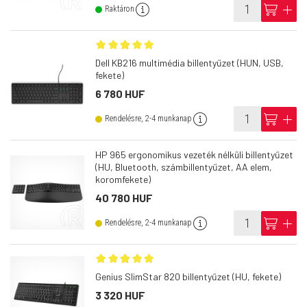
info
cart
add
Raktáron
Dell KB216 multimédia billentyűzet (HUN, USB,
fekete)
6 780 HUF
info
cart
add
Rendelésre, 2-4 munkanap
HP 965 ergonomikus vezeték nélküli billentyűzet
(HU, Bluetooth, számbillentyűzet, AA elem,
koromfekete)
40 780 HUF
info
cart
add
Rendelésre, 2-4 munkanap
Genius SlimStar 820 billentyűzet (HU, fekete)
3 320 HUF