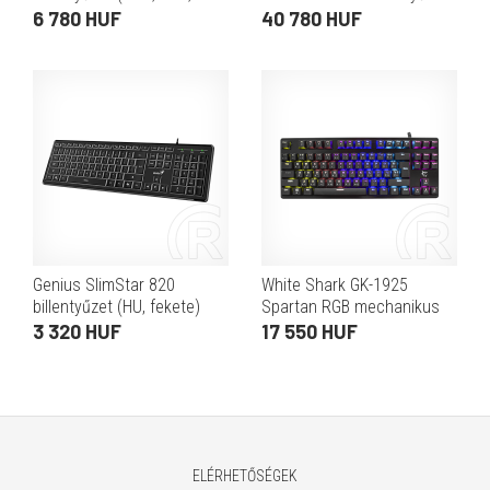
fekete)
(HU, Bluetooth,
6 780 HUF
40 780 HUF
számbillentyűzet, AA elem,
koromfekete)
Genius SlimStar 820
White Shark GK-1925
billentyűzet (HU, fekete)
Spartan RGB mechanikus
billentyűzet (US, USB,
3 320 HUF
17 550 HUF
fekete)
ELÉRHETŐSÉGEK