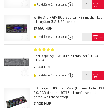
info
cart
add
Rendelésre, 2-4 munkanap
White Shark GK-1925 Spartan RGB mechanikus
billentyűzet (US, USB, fekete)
17 550 HUF
info
cart
add
Rendelésre, 2-4 munkanap
Genius gWings GW470kb billentyűzet (HU, USB,
fekete)
7 560 HUF
info
cart
add
Rendelésre, 2-4 munkanap
MSI Forge GK110 billentyűzet (HU, membrán, USB
2.0, RGB világítás, 97/98 billentyű, hangerő
görgő, 3 állítható szög)
7 420 HUF