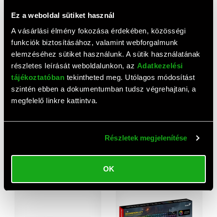
Ez a weboldal sütiket használ
Top termékek
A vásárlási élmény fokozása érdekében, közösségi
funkciók biztosításához, valamint webforgalmunk
elemzéséhez sütiket használunk. A sütik használatának
részletes leírását weboldalunkon, az
Adatkezelési
tájékoztatóban
tekintheted meg. Utólagos módosítást
szintén ebben a dokumentumban tudsz végrehajtani, a
megfelelő linkre kattintva.
Részletek megjelenítése
HP 235 vezeték nélküli
HP 720 vezeték nélküli
billentyűzet és optikai egér
billentyűzet (HU,
(HU, vezeték nélküli, 2,4
többeszközös, Bluetooth,
7 790 HUF
24 630 HUF
OK
GHz, 1600 DPI, fekete)
2,4 GHz, USB-A, fekete)