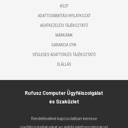
ÁSZF
ADATTOVÁBBÍTÁSI NYILATKOZAT
ADATKEZELÉSI TÁJÉKOZTATÓ
MÁRKÁINK
GARANCIA GYIK
VÉGLEGES ADATTÖRLÉS TÁJÉKOZTATÓ
ELÁLLÁS
Rufusz Computer Ügyfélszolgálat
és Szaküzlet
Rendelésekkel kapcsolatban keresse
ügyfélszolgálatunkat az alábbi telefonszámokon!