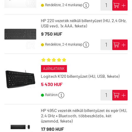
info
cart
add
Rendelésre, 2-4 munkanap
HP 220 vezeték nélküli billentyűzet (HU, 2,4 GHz,
USB vevő, 1x AAA, fekete)
9 750 HUF
info
cart
add
Rendelésre, 2-4 munkanap
AJÁNLATAINK
Logitech K120 billentyűzet (HU, USB, fekete)
5 430 HUF
info
cart
add
Raktáron
HP 495C vezeték nélküli billentyűzet és egér (HU,
2,4 GHz + Bluetooth, többeszközös, két
üzemmód, fekete)
17 980 HUF