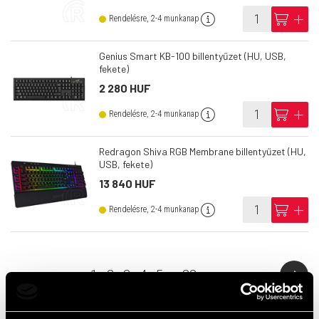
info
cart
add
Rendelésre, 2-4 munkanap
Genius Smart KB-100 billentyűzet (HU, USB,
fekete)
2 280 HUF
info
cart
add
Rendelésre, 2-4 munkanap
Redragon Shiva RGB Membrane billentyűzet (HU,
USB, fekete)
13 840 HUF
info
cart
add
Rendelésre, 2-4 munkanap
1
2
3
4
5
...
22