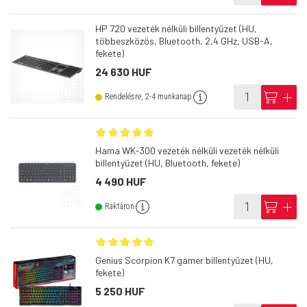
HP 720 vezeték nélküli billentyűzet (HU,
többeszközös, Bluetooth, 2,4 GHz, USB-A,
fekete)
24 630 HUF
info
cart
add
Rendelésre, 2-4 munkanap
Hama WK-300 vezeték nélküli vezeték nélküli
billentyűzet (HU, Bluetooth, fekete)
4 490 HUF
info
cart
add
Raktáron
Genius Scorpion K7 gamer billentyűzet (HU,
fekete)
5 250 HUF