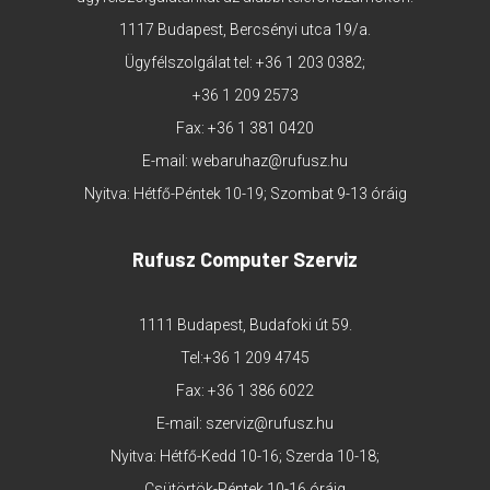
1117 Budapest, Bercsényi utca 19/a.
Ügyfélszolgálat tel:
+36 1 203 0382
;
+36 1 209 2573
Fax: +36 1 381 0420
E-mail:
webaruhaz@rufusz.hu
Nyitva: Hétfő-Péntek 10-19; Szombat 9-13 óráig
Rufusz Computer Szerviz
1111 Budapest, Budafoki út 59.
Tel:
+36 1 209 4745
Fax: +36 1 386 6022
E-mail:
szerviz@rufusz.hu
Nyitva: Hétfő-Kedd 10-16; Szerda 10-18;
Csütörtök-Péntek 10-16 óráig