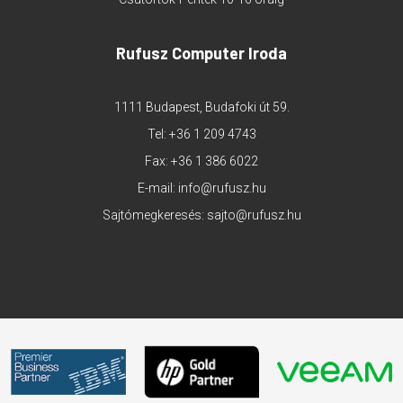
Rufusz Computer Iroda
1111 Budapest, Budafoki út 59.
Tel:
+36 1 209 4743
Fax: +36 1 386 6022
E-mail:
info@rufusz.hu
Sajtómegkeresés:
sajto@rufusz.hu