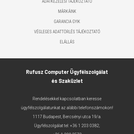
ADATKEZELÉSI TÁJÉKOZTATÓ
MÁRKÁINK
GARANCIA GYIK
VÉGLEGES ADATTÖRLÉS TÁJÉKOZTATÓ
ELÁLLÁS
Rufusz Computer Ügyfélszolgálat
és Szaküzlet
Rendelésekkel kapcsolatban keresse
ügyfélszolgálatunkat az alábbi telefonszámokon!
1117 Budapest, Bercsényi utca 19/a.
Ügyfélszolgálat tel:
+36 1 203 0382
;