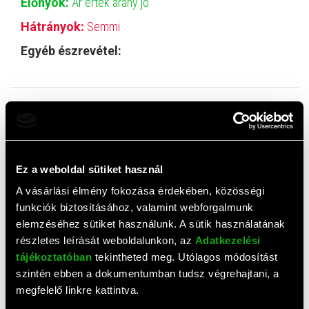
Előnyök:
Ár érték arány jo
Hátrányok:
Semmi
Egyéb észrevétel:
István
2026. 02. 09.
Ez a weboldal sütiket használ
Előnyök:
Könnyen kezelhető, jól működik
A vásárlási élmény fokozása érdekében, közösségi
Hátrányok:
Eddig semmi
funkciók biztosításához, valamint webforgalmunk
elemzéséhez sütiket használunk. A sütik használatának
Egyéb észrevétel:
A bal szélső gomb leírása csak
részletes leírását weboldalunkon, az
Adatkezelési
angolul van meg
tájékoztatóban
tekintheted meg. Utólagos módosítást
szintén ebben a dokumentumban tudsz végrehajtani, a
megfelelő linkre kattintva.