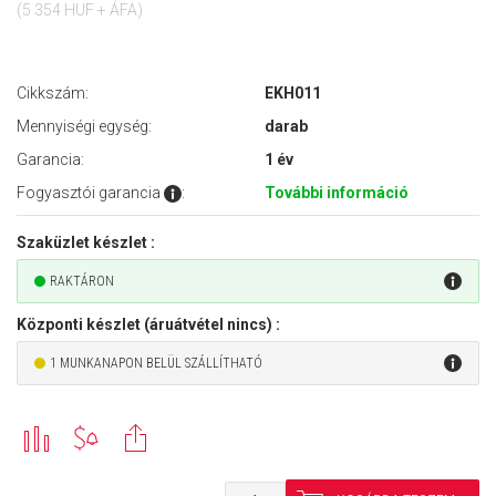
(5 354 HUF + ÁFA)
Cikkszám:
EKH011
Mennyiségi egység:
darab
Garancia:
1 év
Fogyasztói garancia
:
További információ
Szaküzlet készlet :
RAKTÁRON
Központi készlet (áruátvétel nincs) :
1 MUNKANAPON BELÜL SZÁLLÍTHATÓ