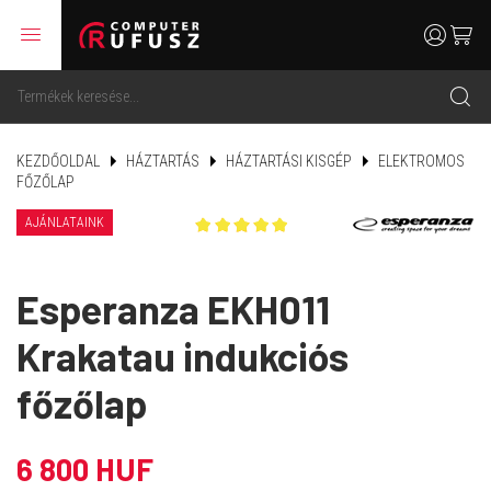
menu
user
cart
search
KEZDŐOLDAL
HÁZTARTÁS
HÁZTARTÁSI KISGÉP
ELEKTROMOS
FŐZŐLAP
AJÁNLATAINK
Esperanza EKH011
Krakatau indukciós
főzőlap
6 800 HUF