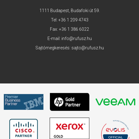
1111 Budapest, Budafoki út 59.
Tel:
+36 1 209 4743
Fax: +36 1 386 6022
E-mail:
info@rufusz.hu
Sajtómegkeresés:
sajto@rufusz.hu