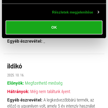
L.
Részletek megjelenítése
2026. 02. 09.
Előnyök:
Nagyon olcsó. Hibátlanul működik.
OK
Hátrányok:
Nem tapasztaltam.
Egyéb észrevétel:
_
ildikó
2025. 10. 16.
Előnyök:
Megfizethető minőség
Hátrányok:
Még nem találtunk ilyent.
Egyéb észrevétel:
A legkedvezőbbárú termék, az
előző is ugyanilyen volt, amely 5 év intenzív használat