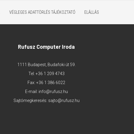
K
VÉGLEGES ADATTÖRLÉS TÁJÉKOZTATÓ
ELÁLLÁS
Rufusz Computer Iroda
1111 Budapest, Budafoki út 59.
Tel:
+36 1 209 4743
Fax: +36 1 386 6022
E-mail:
info@rufusz.hu
Sajtómegkeresés:
sajto@rufusz.hu