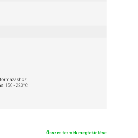
ajformázáshoz
ás: 150 - 220°C
Összes termék megtekintése