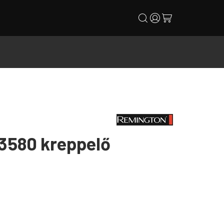
search
user
cart
3580 kreppelő