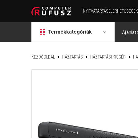
NYITVATARTÁS
ELÉRHETŐSÉGEK
grid
Termékkategóriák
Ajánlat
KEZDŐOLDAL
HÁZTARTÁS
HÁZTARTÁSI KISGÉP
HA