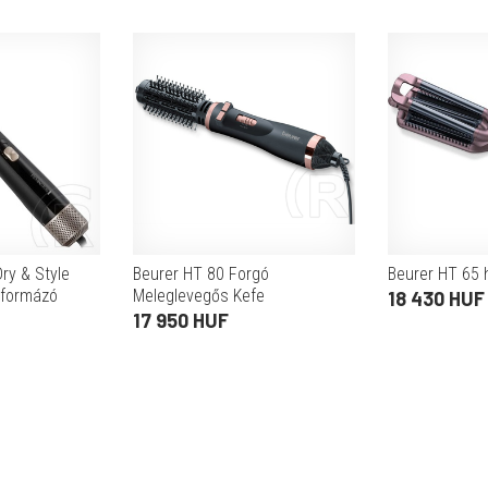
ry & Style
Beurer HT 80 Forgó
Beurer HT 65 
jformázó
Meleglevegős Kefe
18 430 HUF
/hosszú
17 950 HUF