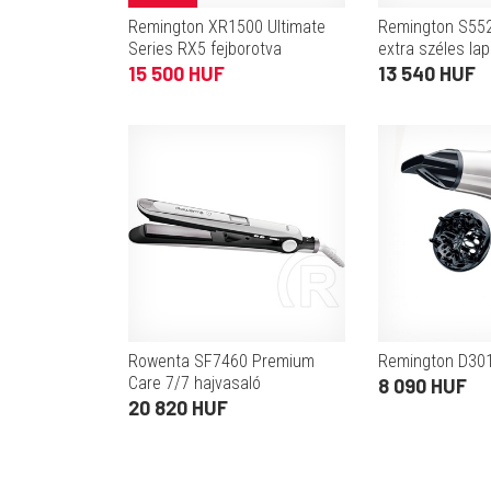
Remington XR1500 Ultimate
Remington S552
Series RX5 fejborotva
extra széles lap
15 500 HUF
13 540 HUF
Rowenta SF7460 Premium
Remington D301
Care 7/7 hajvasaló
8 090 HUF
20 820 HUF