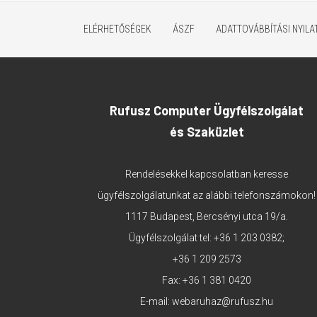
ELÉRHETŐSÉGEK
ÁSZF
ADATTOVÁBBÍTÁSI NYIL
Rufusz Computer Ügyfélszolgálat
és Szaküzlet
Rendelésekkel kapcsolatban keresse
ügyfélszolgálatunkat az alábbi telefonszámokon!
1117 Budapest, Bercsényi utca 19/a.
Ügyfélszolgálat tel:
+36 1 203 0382
;
+36 1 209 2573
Fax: +36 1 381 0420
E-mail:
webaruhaz@rufusz.hu