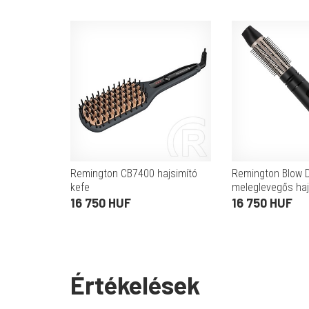
Remington CB7400 hajsimító
Remington Blow D
kefe
meleglevegős ha
készlet közepes
16 750 HUF
16 750 HUF
hajhoz, 1000 W
Értékelések