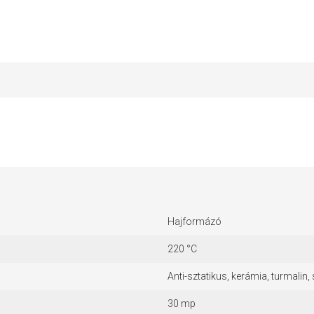
Hajformázó
220 °C
Anti-sztatikus, kerámia, turmalin,
30 mp