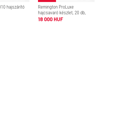
10 hajszárító
Remington ProLuxe
hajcsavaró készlet, 20 db,
viasz belső, OptiHeat tech.
18 000 HUF