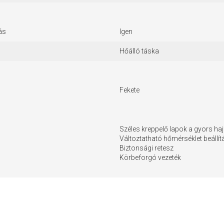
ás
Igen
Hőálló táska
Fekete
Széles kreppelő lapok a gyors h
Változtatható hőmérséklet beállít
Biztonsági retesz
Körbeforgó vezeték