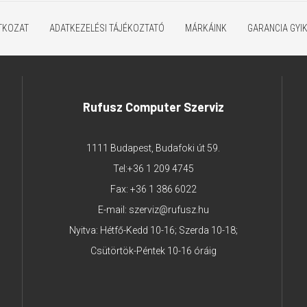
ATKOZAT
ADATKEZELÉSI TÁJÉKOZTATÓ
MÁRKÁINK
GARANCIA GYI
Rufusz Computer Szerviz
1111 Budapest, Budafoki út 59.
Tel:
+36 1 209 4745
Fax: +36 1 386 6022
E-mail:
szerviz@rufusz.hu
Nyitva: Hétfő-Kedd 10-16; Szerda 10-18;
Csütörtök-Péntek 10-16 óráig