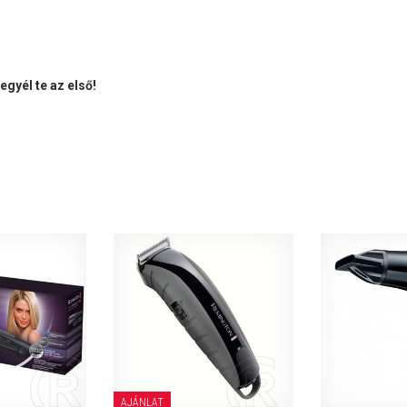
gyél te az első!
AJÁNLAT