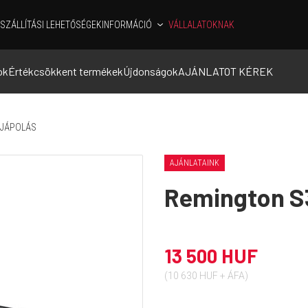
SZÁLLÍTÁSI LEHETŐSÉGEK
INFORMÁCIÓ
VÁLLALATOKNAK
ok
Értékcsökkent termékek
Újdonságok
AJÁNLATOT KÉREK
JÁPOLÁS
AJÁNLATAINK
Remington S
13 500 HUF
(10 630 HUF + ÁFA)