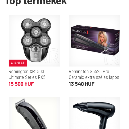
Top termékek
AJÁNLAT
Remington XR1500
Remington S5525 Pro
Ultimate Series RX5
Ceramic extra széles lapos
fejborotva
hajsimító
15 500 HUF
13 540 HUF