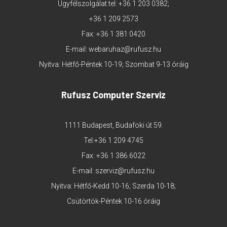
Ügyfélszolgálat tel:
+36 1 203 0382
;
+36 1 209 2573
Fax: +36 1 381 0420
E-mail:
webaruhaz@rufusz.hu
Nyitva: Hétfő-Péntek 10-19; Szombat 9-13 óráig
Rufusz Computer Szerviz
1111 Budapest, Budafoki út 59.
Tel:
+36 1 209 4745
Fax: +36 1 386 6022
E-mail:
szerviz@rufusz.hu
Nyitva: Hétfő-Kedd 10-16; Szerda 10-18;
Csütörtök-Péntek 10-16 óráig