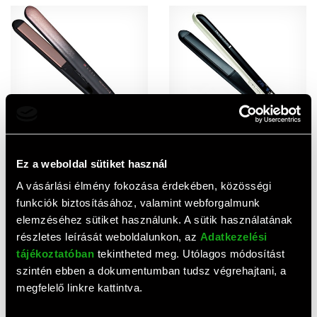
AJÁNLAT
AJÁNLAT
Remington S5305 Rose
Remington S 9500 PEARL
Ez a weboldal sütiket használ
Shimmer hajsimító
hajvasaló igazgyönggyel,LCD
10 700 HUF
14 500 HUF
A vásárlási élmény fokozása érdekében, közösségi
funkciók biztosításához, valamint webforgalmunk
elemzéséhez sütiket használunk. A sütik használatának
részletes leírását weboldalunkon, az
Adatkezelési
tájékoztatóban
tekintheted meg. Utólagos módosítást
szintén ebben a dokumentumban tudsz végrehajtani, a
megfelelő linkre kattintva.