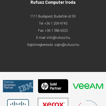
Rufusz Computer Iroda
1111 Budapest, Budafoki út 59.
Tel:
+36 1 209 4743
Fax: +36 1 386 6022
E-mail:
info@rufusz.hu
Sajtómegkeresés:
sajto@rufusz.hu