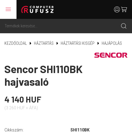
menu
user
cart
search
KEZDŐOLDAL
HÁZTARTÁS
HÁZTARTÁSI KISGÉP
HAJÁPOLÁS
Sencor SHI110BK
hajvasaló
4 140 HUF
(3 260 HUF + ÁFA)
Cikkszám:
SHI110BK