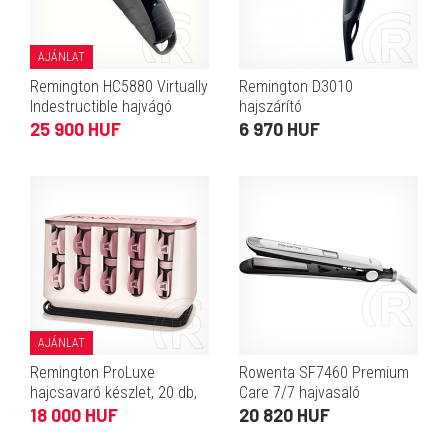
AJÁNLAT
Remington HC5880 Virtually
Remington D3010
Indestructible hajvágó
hajszárító
25 900 HUF
6 970 HUF
AJÁNLAT
Remington ProLuxe
Rowenta SF7460 Premium
hajcsavaró készlet, 20 db,
Care 7/7 hajvasaló
viasz belső, OptiHeat tech.
18 000 HUF
20 820 HUF