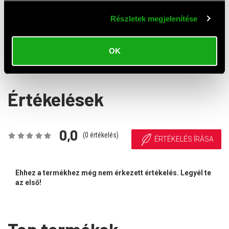
Részletek megjelenítése
Sencor SHI 131 hajvasaló
Sencor SHI 110 BK hajvasaló
3 900 HUF
3 900 HUF
OK
Értékelések
0,0
(
0
értékelés)
ÉRTÉKELÉS ÍRÁSA
Ehhez a termékhez még nem érkezett értékelés. Legyél te
az első!