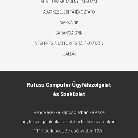
ADATTOVÁBBÍTÁSI NYILATKOZAT
ADATKEZELÉSI TÁJÉKOZTATÓ
MÁRKÁINK
GARANCIA GYIK
VÉGLEGES ADATTÖRLÉS TÁJÉKOZTATÓ
ELÁLLÁS
Rufusz Computer Ügyfélszolgálat
és Szaküzlet
Rendelésekkel kapcsolatban keresse
ügyfélszolgálatunkat az alábbi telefonszámokon!
1117 Budapest, Bercsényi utca 19/a.