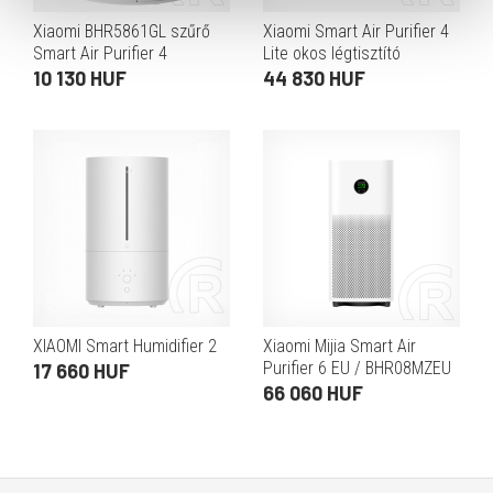
Xiaomi BHR5861GL szűrő
Xiaomi Smart Air Purifier 4
Smart Air Purifier 4
Lite okos légtisztító
Compact légtisztítóhoz
10 130 HUF
44 830 HUF
XIAOMI Smart Humidifier 2
Xiaomi Mijia Smart Air
Purifier 6 EU / BHR08MZEU
17 660 HUF
66 060 HUF