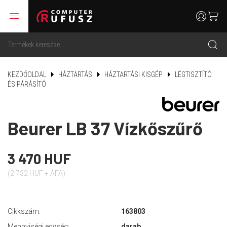
menu
user
cart
search
KEZDŐOLDAL
HÁZTARTÁS
HÁZTARTÁSI KISGÉP
LÉGTISZTÍTÓ
ÉS PÁRÁSÍTÓ
Beurer LB 37 Vízkőszűrő
3 470 HUF
(2 732 HUF + ÁFA)
Cikkszám:
163803
Mennyiségi egység:
darab