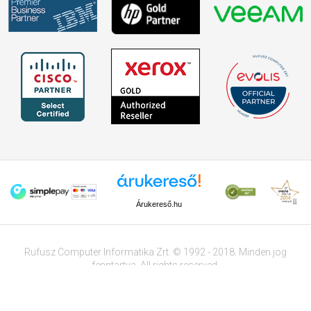
Árukereső.hu
Rufusz Computer Informatika Zrt. © 1992 - 2018. Minden jog
fenntartva. All rights reserved.
Tervezte és készítette:
Vision-Software
, az
Octopus 8 ERP
forgalmazója.