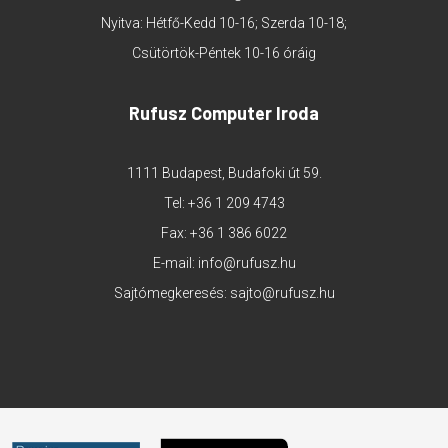
Nyitva: Hétfő-Kedd 10-16; Szerda 10-18;
Csütörtök-Péntek 10-16 óráig
Rufusz Computer Iroda
1111 Budapest, Budafoki út 59.
Tel:
+36 1 209 4743
Fax: +36 1 386 6022
E-mail:
info@rufusz.hu
Sajtómegkeresés:
sajto@rufusz.hu