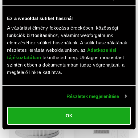
Ez a weboldal sütiket használ
A vásárlási élmény fokozása érdekében, közösségi
funkciók biztosításához, valamint webforgalmunk
elemzéséhez sütiket használunk. A sütik használatának
részletes leírását weboldalunkon, az
Adatkezelési
tájékoztatóban
tekintheted meg. Utólagos módosítást
Xiaomi BHR5860EU Smart
Xiaomi Mi Air Purifier
Air Purifier 4 Compact
formaldehid S1 szűrő (zöld)
szintén ebben a dokumentumban tudsz végrehajtani, a
légtisztító
31 250 HUF
10 910 HUF
megfelelő linkre kattintva.
Részletek megjelenítése
OK