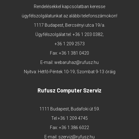
Rendelésekkel kapcsolatban keresse
ügyfélszolgálatunkat az alábbi telefonszámokon!
1117 Budapest, Bercsényi utca 19/a.
Ügyfélszolgálat tel:
+36 1 203 0382
;
+36 1 209 2573
Fax: +36 1 381 0420
E-mail:
webaruhaz@rufusz.hu
Nyitva: Hétfő-Péntek 10-19; Szombat 9-13 óráig
Rufusz Computer Szerviz
1111 Budapest, Budafoki út 59.
Tel:
+36 1 209 4745
Fax: +36 1 386 6022
E-mail:
szerviz@rufusz.hu