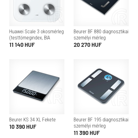
Huawei Scale 3 okosmérleg
Beurer BF 880 diagnosztikai
(testtömegindex, BIA
személyi mérleg
kijelzés, LED kijelző,
(Wifi/bluetooth)
11 140 HUF
20 270 HUF
bluetooth 5.0, fehér)
Beurer KS 34 XL Fekete
Beurer BF 195 diagnosztikai
személyi mérleg
10 390 HUF
11 390 HUF