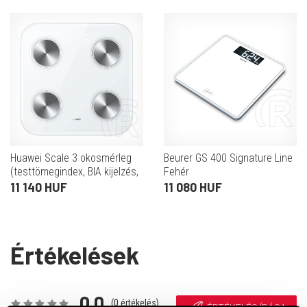
Huawei Scale 3 okosmérleg
Beurer GS 400 Signature Line
(testtömegindex, BIA kijelzés,
Fehér
LED kijelző, bluetooth 5.0,
11 140 HUF
11 080 HUF
fehér)
Értékelések
0,0
(
0
értékelés)