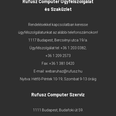
Rufusz Computer Ügyfélszolgálat
és Szaküzlet
Rendelésekkel kapcsolatban keresse
ügyfélszolgálatunkat az alábbi telefonszámokon!
1117 Budapest, Bercsényi utca 19/a.
Ügyfélszolgálat tel:
+36 1 203 0382
;
+36 1 209 2573
Fax: +36 1 381 0420
E-mail:
webaruhaz@rufusz.hu
Nyitva: Hétfő-Péntek 10-19; Szombat 9-13 óráig
Rufusz Computer Szerviz
1111 Budapest, Budafoki út 59.