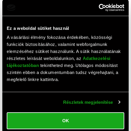
ÉRTÉKELÉS ÍRÁSA
Ehhez a termékhez még nem érkezett értékelés. Legyél te
az első!
Ez a weboldal sütiket használ
A vásárlási élmény fokozása érdekében, közösségi
funkciók biztosításához, valamint webforgalmunk
Top termékek
elemzéséhez sütiket használunk. A sütik használatának
részletes leírását weboldalunkon, az
Adatkezelési
tájékoztatóban
tekintheted meg. Utólagos módosítást
szintén ebben a dokumentumban tudsz végrehajtani, a
megfelelő linkre kattintva.
Részletek megjelenítése
OK
Esperanza EBS019 Bebe
Tefal Optiss konyhamérleg
babamérleg
(Mozaic)