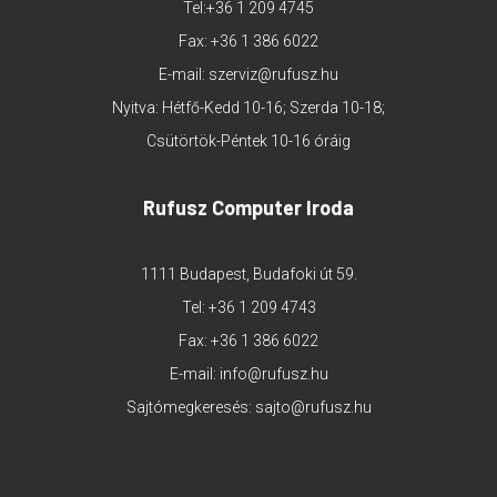
Tel:
+36 1 209 4745
Fax: +36 1 386 6022
E-mail:
szerviz@rufusz.hu
Nyitva: Hétfő-Kedd 10-16; Szerda 10-18;
Csütörtök-Péntek 10-16 óráig
Rufusz Computer Iroda
1111 Budapest, Budafoki út 59.
Tel:
+36 1 209 4743
Fax: +36 1 386 6022
E-mail:
info@rufusz.hu
Sajtómegkeresés:
sajto@rufusz.hu