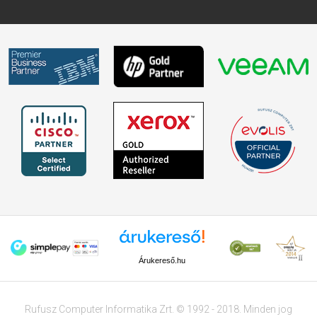
Árukereső.hu
Rufusz Computer Informatika Zrt. © 1992 - 2018. Minden jog