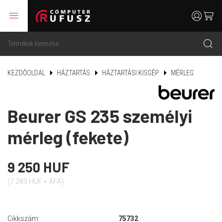
menu
user
cart
search
KEZDŐOLDAL
HÁZTARTÁS
HÁZTARTÁSI KISGÉP
MÉRLEG
Beurer GS 235 személyi
mérleg (fekete)
9 250 HUF
(7 283 HUF + ÁFA)
Cikkszám:
75732