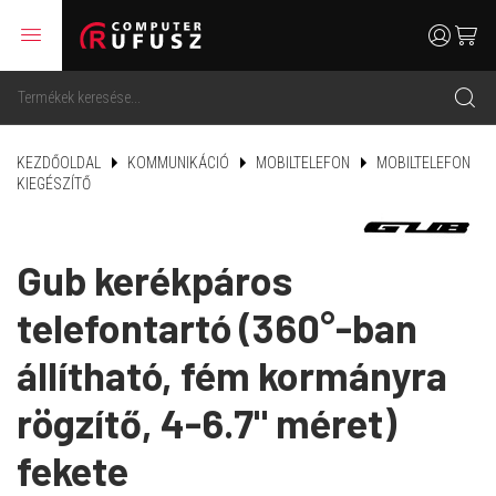
menu
user
cart
search
KEZDŐOLDAL
KOMMUNIKÁCIÓ
MOBILTELEFON
MOBILTELEFON
KIEGÉSZÍTŐ
Gub kerékpáros
telefontartó (360°-ban
állítható, fém kormányra
rögzítő, 4-6.7" méret)
fekete