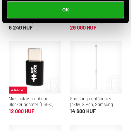
AJÁNLAT
OK
HAMA 14167 Bluetooth
Mic-Lock Microphone
kihangosító (AUX-in,
Blocker adapter (USB-C,
Bluetooth 5.1, beépített
SoundPass & Secure
6 240 HUF
29 000 HUF
mikrofon, 1 m kábel, 12 V
Charger, fekete)
USB-töltő, fekete)
AJÁNLAT
Mic-Lock Microphone
Samsung érintőceruza
Blocker adapter (USB-C,
(aktív, S Pen, Samsung
fekete)
Galaxy S26 Ultra, fehér)
12 000 HUF
14 600 HUF