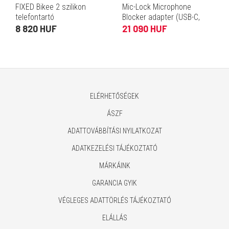
FIXED Bikee 2 szilikon
Mic-Lock Microphone
telefontartó
Blocker adapter (USB-C,
piros)
8 820 HUF
21 090 HUF
ELÉRHETŐSÉGEK
ÁSZF
ADATTOVÁBBÍTÁSI NYILATKOZAT
ADATKEZELÉSI TÁJÉKOZTATÓ
MÁRKÁINK
GARANCIA GYIK
VÉGLEGES ADATTÖRLÉS TÁJÉKOZTATÓ
ELÁLLÁS