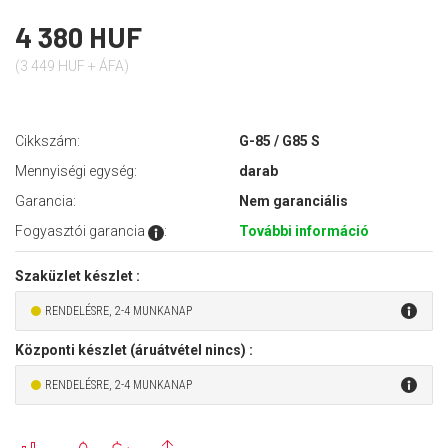
4 380 HUF
(3 449 HUF + ÁFA)
Cikkszám:
G-85 / G85 S
Mennyiségi egység:
darab
Garancia:
Nem garanciális
Fogyasztói garancia
:
További információ
Szaküzlet készlet :
RENDELÉSRE, 2-4 MUNKANAP
Központi készlet (áruátvétel nincs) :
RENDELÉSRE, 2-4 MUNKANAP