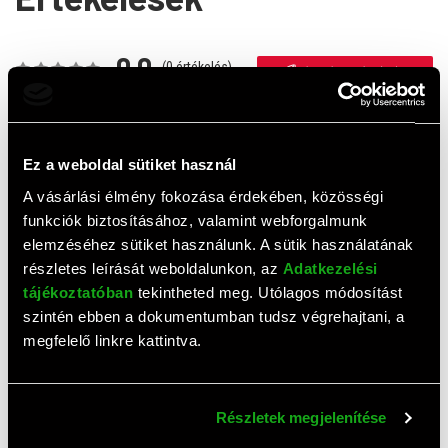
0,0
(
0
értékelés)
ÉRTÉKELÉS ÍRÁSA
Ehhez a termékhez még nem érkezett értékelés. Legyél te
az első!
Ez a weboldal sütiket használ
A vásárlási élmény fokozása érdekében, közösségi
funkciók biztosításához, valamint webforgalmunk
Top termékek
elemzéséhez sütiket használunk. A sütik használatának
részletes leírását weboldalunkon, az
Adatkezelési
tájékoztatóban
tekintheted meg. Utólagos módosítást
szintén ebben a dokumentumban tudsz végrehajtani, a
megfelelő linkre kattintva.
Részletek megjelenítése