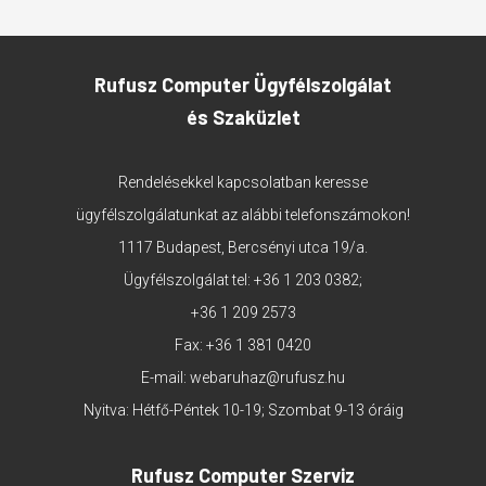
Rufusz Computer Ügyfélszolgálat
és Szaküzlet
Rendelésekkel kapcsolatban keresse
ügyfélszolgálatunkat az alábbi telefonszámokon!
1117 Budapest, Bercsényi utca 19/a.
Ügyfélszolgálat tel:
+36 1 203 0382
;
+36 1 209 2573
Fax: +36 1 381 0420
E-mail:
webaruhaz@rufusz.hu
Nyitva: Hétfő-Péntek 10-19; Szombat 9-13 óráig
Rufusz Computer Szerviz