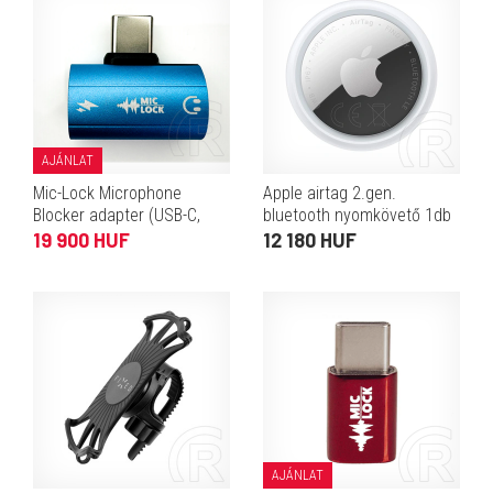
AJÁNLAT
Mic-Lock Microphone
Apple airtag 2.gen.
Blocker adapter (USB-C,
bluetooth nyomkövető 1db
SoundPass & Secure
(kulcstartóra, táskára,
19 900 HUF
12 180 HUF
Charger, kék)
autóba, valós idejű
nyomkövetés) fehér
AJÁNLAT