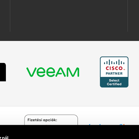
znál
Árukereső.hu