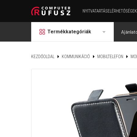
NYITVATARTÁS
ELÉRHETŐSÉGEK
grid
Termékkategóriák
Ajánlat
KEZDŐOLDAL
KOMMUNIKÁCIÓ
MOBILTELEFON
MOB