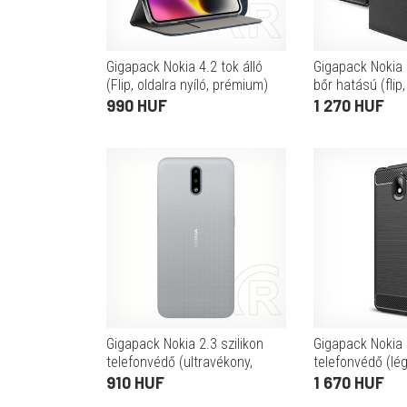
Gigapack Nokia 4.2 tok álló
Gigapack Nokia 2
(Flip, oldalra nyíló, prémium)
bőr hatású (flip,
sötétkék
funkció, rombus
990 HUF
1 270 HUF
fekete
Gigapack Nokia 2.3 szilikon
Gigapack Nokia 
telefonvédő (ultravékony,
telefonvédő (lé
átlátszó)
szálcsiszolt, ka
910 HUF
1 670 HUF
fekete)