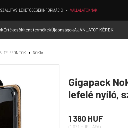
SZÁLLÍTÁSI LEHETŐSÉGEK
INFORMÁCIÓ
VÁLLALATOKNAK
ok
Értékcsökkent termékek
Újdonságok
AJÁNLATOT KÉREK
ILTELEFON TOK
NOKIA
Gigapack Noki
lefelé nyíló, 
1 360 HUF
(1 071 HUF + ÁFA)