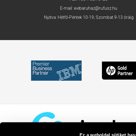
E-mail:
webaruhaz@rufusz.hu
Nyitva: Hétfő-Péntek 10-19; Szombat 9-13 óráig
Ez a weboldal sütiket has