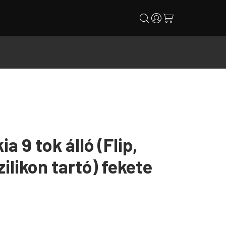
search
user
cart
a 9 tok álló (Flip,
szilikon tartó) fekete