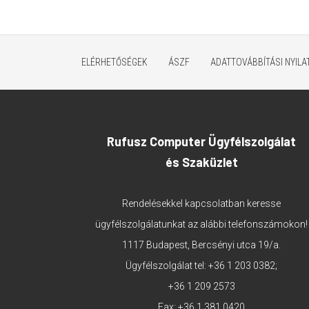
ELÉRHETŐSÉGEK
ÁSZF
ADATTOVÁBBÍTÁSI NYIL
Rufusz Computer Ügyfélszolgálat
és Szaküzlet
Rendelésekkel kapcsolatban keresse
ügyfélszolgálatunkat az alábbi telefonszámokon!
1117 Budapest, Bercsényi utca 19/a.
Ügyfélszolgálat tel:
+36 1 203 0382
;
+36 1 209 2573
Fax: +36 1 381 0420