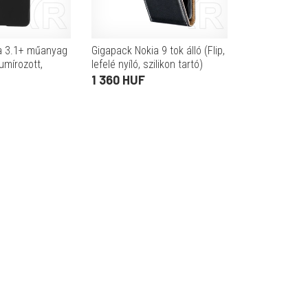
a 3.1+ műanyag
Gigapack Nokia 9 tok álló (Flip,
umírozott,
lefelé nyíló, szilikon tartó)
fekete
1 360 HUF