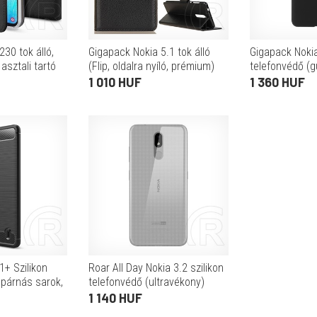
30 tok álló,
Gigapack Nokia 5.1 tok álló
Gigapack Noki
 asztali tartó
(Flip, oldalra nyíló, prémium)
telefonvédő (g
z minta)
fekete
fekete)
1 010 HUF
1 360 HUF
1+ Szilikon
Roar All Day Nokia 3.2 szilikon
gpárnás sarok,
telefonvédő (ultravékony)
rbon minta,
átlátszó
1 140 HUF