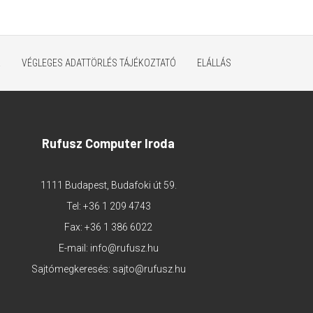
K
VÉGLEGES ADATTÖRLÉS TÁJÉKOZTATÓ
ELÁLLÁS
Rufusz Computer Iroda
1111 Budapest, Budafoki út 59.
Tel:
+36 1 209 4743
Fax: +36 1 386 6022
E-mail:
info@rufusz.hu
Sajtómegkeresés:
sajto@rufusz.hu