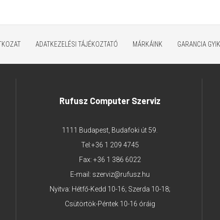
ATKOZAT
ADATKEZELÉSI TÁJÉKOZTATÓ
MÁRKÁINK
GARANCIA GYI
Rufusz Computer Szerviz
1111 Budapest, Budafoki út 59.
Tel:
+36 1 209 4745
Fax: +36 1 386 6022
E-mail:
szerviz@rufusz.hu
Nyitva: Hétfő-Kedd 10-16; Szerda 10-18;
Csütörtök-Péntek 10-16 óráig