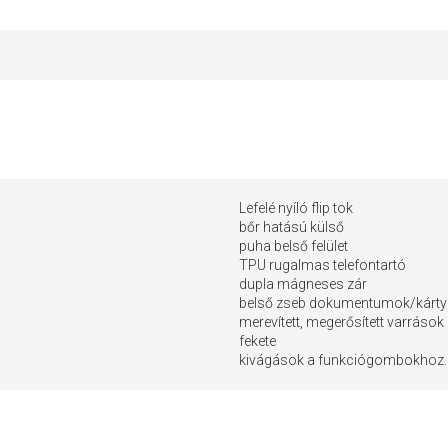
Lefelé nyíló flip tok
bőr hatású külső
puha belső felület
TPU rugalmas telefontartó
dupla mágneses zár
belső zseb dokumentumok/kárt
merevített, megerősített varrások
fekete
kivágások a funkciógombokhoz.