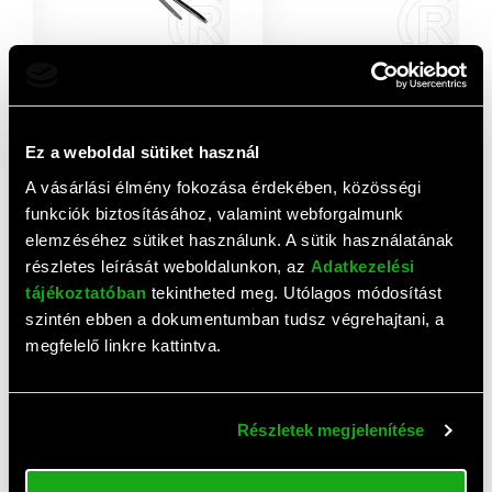
Nedis PJCM100BK projektor
Funscreen projektor konzol
konzol (185-327mm, 0-360°,
(130mm, fekete)
dönthető 90°, max 10 kg,
4 480 HUF
3 770 HUF
fekete)
Ez a weboldal sütiket használ
A vásárlási élmény fokozása érdekében, közösségi
funkciók biztosításához, valamint webforgalmunk
elemzéséhez sütiket használunk. A sütik használatának
részletes leírását weboldalunkon, az
Adatkezelési
tájékoztatóban
tekintheted meg. Utólagos módosítást
szintén ebben a dokumentumban tudsz végrehajtani, a
megfelelő linkre kattintva.
Acer projektor távirányító
Techly IDATA HDMI-4K4
J3 (lézer, fehér)
HDMI elosztó (1 bemenet, 4
kimenet, 4K Ultra HD, 30m,
6 560 HUF
32 550 HUF
Részletek megjelenítése
fekete)