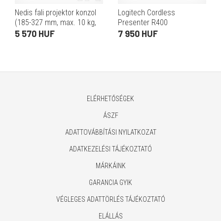
Nedis fali projektor konzol
Logitech Cordless
(185-327 mm, max. 10 kg,
Presenter R400
acél, ezüst, 0-360°)
5 570 HUF
7 950 HUF
ELÉRHETŐSÉGEK
ÁSZF
ADATTOVÁBBÍTÁSI NYILATKOZAT
ADATKEZELÉSI TÁJÉKOZTATÓ
MÁRKÁINK
GARANCIA GYIK
VÉGLEGES ADATTÖRLÉS TÁJÉKOZTATÓ
ELÁLLÁS