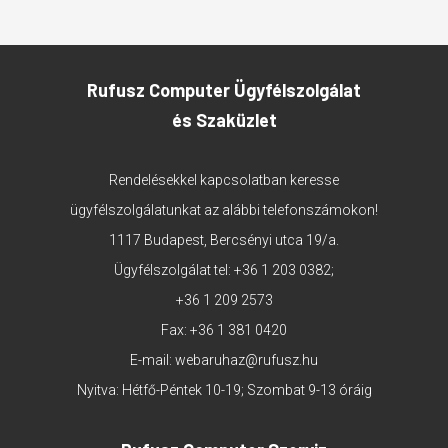
Rufusz Computer Ügyfélszolgálat
és Szaküzlet
Rendelésekkel kapcsolatban keresse
ügyfélszolgálatunkat az alábbi telefonszámokon!
1117 Budapest, Bercsényi utca 19/a.
Ügyfélszolgálat tel:
+36 1 203 0382
;
+36 1 209 2573
Fax: +36 1 381 0420
E-mail:
webaruhaz@rufusz.hu
Nyitva: Hétfő-Péntek 10-19; Szombat 9-13 óráig