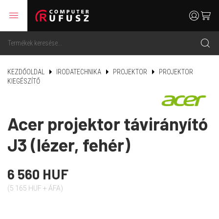
menu
user
cart
search
KEZDŐOLDAL
IRODATECHNIKA
PROJEKTOR
PROJEKTOR
KIEGÉSZÍTŐ
Acer projektor távirányító
J3 (lézer, fehér)
6 560 HUF
(5 165 HUF + ÁFA)