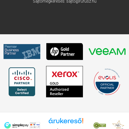
Sajtómegkeresés:
sajto@rufusz.hu