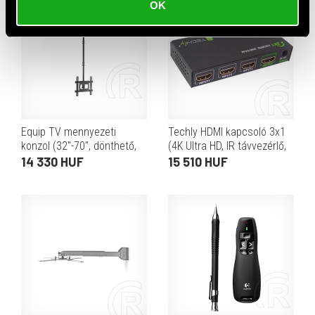
OK
Equip TV mennyezeti
Techly HDMI kapcsoló 3x1
konzol (32"-70", dönthető,
(4K Ultra HD, IR távvezérlő,
forgatható, Max.: 50kg,
Plug and Play)
14 330 HUF
15 510 HUF
fekete)