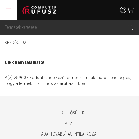
menu
user
cart
search
KEZDŐOLDAL
Cikk nem található!
A(z) 259607 kóddal rendelkező termék nem található. Lehetséges,
hogy a termék már nincs az áruházunkban.
ELÉRHETŐSÉGEK
ÁSZF
ADATTOVÁBBÍTÁSI NYILATKOZAT