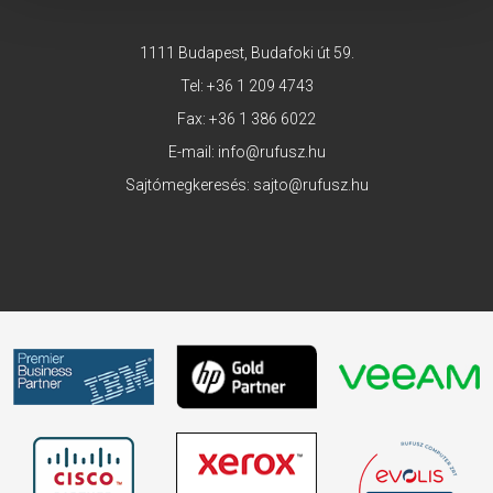
1111 Budapest, Budafoki út 59.
Tel:
+36 1 209 4743
Fax: +36 1 386 6022
E-mail:
info@rufusz.hu
Sajtómegkeresés:
sajto@rufusz.hu