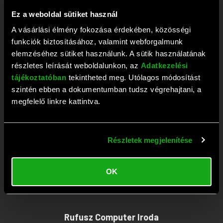
+36 1 209 2573
Ez a weboldal sütiket használ
Fax: +36 1 381 0420
A vásárlási élmény fokozása érdekében, közösségi
E-mail:
webaruhaz@rufusz.hu
funkciók biztosításához, valamint webforgalmunk
Nyitva: Hétfő-Péntek 10-19; Szombat 9-13 óráig
elemzéséhez sütiket használunk. A sütik használatának
részletes leírását weboldalunkon, az
Adatkezelési
tájékoztatóban
tekintheted meg. Utólagos módosítást
Rufusz Computer Szerviz
szintén ebben a dokumentumban tudsz végrehajtani, a
megfelelő linkre kattintva.
1111 Budapest, Budafoki út 59.
Tel:
+36 1 209 4745
Részletek megjelenítése
Fax: +36 1 386 6022
E-mail:
szerviz@rufusz.hu
OK
Nyitva: Hétfő-Kedd 10-16; Szerda 10-18;
Csütörtök-Péntek 10-16 óráig
Rufusz Computer Iroda