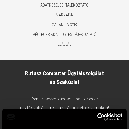
ADATKEZELÉSI TÁJÉKOZTATÓ
MÁRKÁINK
GARANCIA GYIK
VÉGLEGES ADATTÖRLÉS TÁJÉKOZTATÓ
ELÁLLÁS
Rufusz Computer Ügyfélszolgálat
és Szaküzlet
Rendelésekkel kapcsolatban keresse
ügyfélszolgálatunkat az alábbi telefonszámokon!
1117 Budapest, Bercsényi utca 19/a.
Ügyfélszolgálat tel:
+36 1 203 0382
;