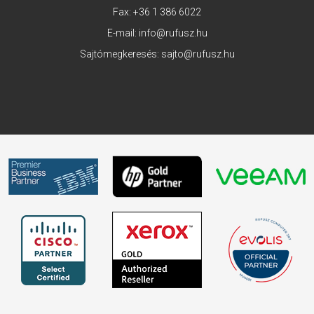
Fax: +36 1 386 6022
E-mail:
info@rufusz.hu
Sajtómegkeresés:
sajto@rufusz.hu