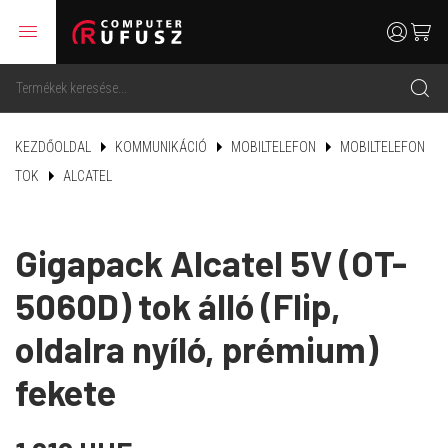
menu
user
cart
search
KEZDŐOLDAL
KOMMUNIKÁCIÓ
MOBILTELEFON
MOBILTELEFON
TOK
ALCATEL
Gigapack Alcatel 5V (OT-
5060D) tok álló (Flip,
oldalra nyíló, prémium)
fekete