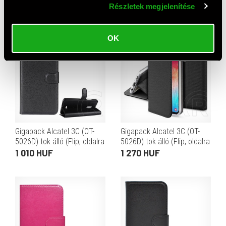
Részletek megjelenítése
nyíló, prémium) fekete
nyíló, prémium) világoskék
1 010 HUF
1 010 HUF
OK
Gigapack Alcatel 3C (OT-
Gigapack Alcatel 3C (OT-
5026D) tok álló (Flip, oldalra
5026D) tok álló (Flip, oldalra
nyíló, prémium) fekete
nyíló, rombusz minta)
1 010 HUF
1 270 HUF
fekete