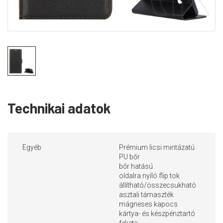
Technikai adatok
Egyéb
Prémium licsi mintázatú
PU bőr
bőr hatású
oldalra nyíló flip tok
állítható/összecsukható
asztali támaszték
mágneses kapocs
kártya- és készpénztartó