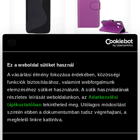
Gigapack Alcatel Idol 3
Gigapack Alcatel 5V (OT-
szilikon telefonvédő (S-line,
5060D) tok álló (Flip, oldalra
fekete)
nyíló, prémium) lila
910 HUF
1 010 HUF
Ez a weboldal sütiket használ
A vásárlási élmény fokozása érdekében, közösségi
funkciók biztosításához, valamint webforgalmunk
elemzéséhez sütiket használunk. A sütik használatának
részletes leírását weboldalunkon, az
Adatkezelési
tájékoztatóban
tekintheted meg. Utólagos módosítást
szintén ebben a dokumentumban tudsz végrehajtani, a
megfelelő linkre kattintva.
Gigapack Alcatel 5V (OT-
Gigapack Alcatel A3 (OT-
5060D) tok álló (Flip, oldalra
5046D) tok álló (Flip, oldalra