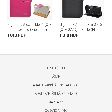
Gigapack Alcatel Idol 4 (OT-
Gigapack Alcatel Pixi 3 4.5
6055) tok álló (Flip, oldalra
(OT-4027D) tok álló (Flip,
nyíló) rózsaszín
oldalra nyíló, prémium)
1 010 HUF
1 010 HUF
fekete
ELÉRHETŐSÉGEK
ÁSZF
ADATTOVÁBBÍTÁSI NYILATKOZAT
ADATKEZELÉSI TÁJÉKOZTATÓ
MÁRKÁINK
GARANCIA GYIK