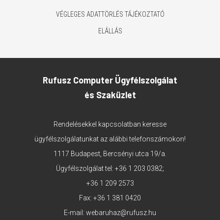
VÉGLEGES ADATTÖRLÉS TÁJÉKOZTATÓ
ELÁLLÁS
Rufusz Computer Ügyfélszolgálat
és Szaküzlet
Rendelésekkel kapcsolatban keresse
ügyfélszolgálatunkat az alábbi telefonszámokon!
1117 Budapest, Bercsényi utca 19/a.
Ügyfélszolgálat tel:
+36 1 203 0382
;
+36 1 209 2573
Fax: +36 1 381 0420
E-mail:
webaruhaz@rufusz.hu