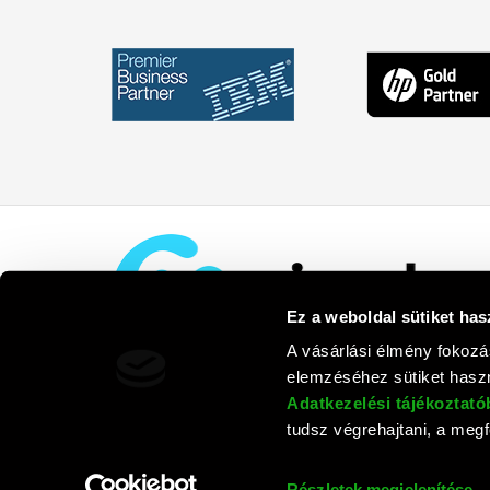
Ez a weboldal sütiket has
A vásárlási élmény fokozá
elemzéséhez sütiket haszn
Adatkezelési tájékoztat
tudsz végrehajtani, a megfe
Rufusz Co
Részletek megjelenítése