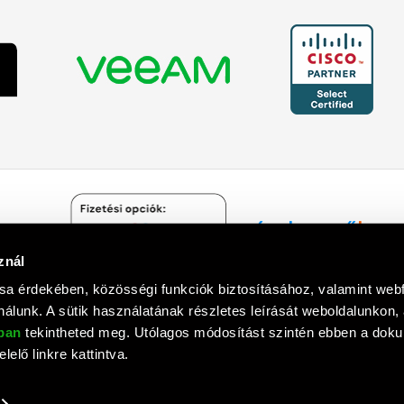
znál
Árukereső.hu
sa érdekében, közösségi funkciók biztosításához, valamint we
álunk. A sütik használatának részletes leírását weboldalunkon,
óban
tekintheted meg. Utólagos módosítást szintén ebben a do
lelő linkre kattintva.
mputer Informatika Zrt. © 1992 - 2018. Minden jog fenntartva. All rights
Tervezte és készítette:
Vision-Software
, az
Octopus 8 ERP
forgalmazója