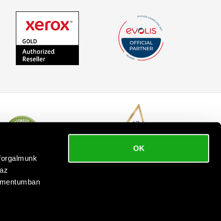
OK
bforgalmunk
 az
kumentumban
 reserved.
.