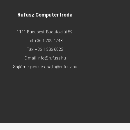
Rufusz Computer Iroda
1111 Budapest, Budafoki út 59.
Tel:
+36 1 209 4743
Fax: +36 1 386 6022
E-mail:
info@rufusz.hu
Sajtómegkeresés:
sajto@rufusz.hu