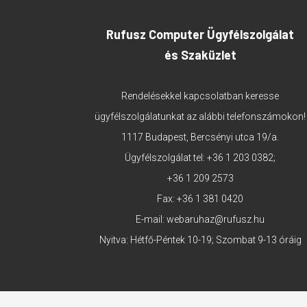
Rufusz Computer Ügyfélszolgálat
és Szaküzlet
Rendelésekkel kapcsolatban keresse
ügyfélszolgálatunkat az alábbi telefonszámokon!
1117 Budapest, Bercsényi utca 19/a.
Ügyfélszolgálat tel:
+36 1 203 0382
;
+36 1 209 2573
Fax: +36 1 381 0420
E-mail:
webaruhaz@rufusz.hu
Nyitva: Hétfő-Péntek 10-19; Szombat 9-13 óráig