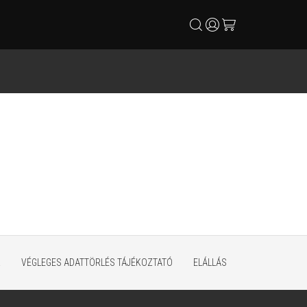
search
user
cart
K
VÉGLEGES ADATTÖRLÉS TÁJÉKOZTATÓ
ELÁLLÁS