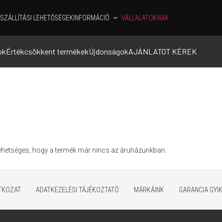
SZÁLLÍTÁSI LEHETŐSÉGEK
INFORMÁCIÓ
VÁLLALATOKNAK
ok
Értékcsökkent termékek
Újdonságok
AJÁNLATOT KÉREK
Lehetséges, hogy a termék már nincs az áruházunkban.
ATKOZAT
ADATKEZELÉSI TÁJÉKOZTATÓ
MÁRKÁINK
GARANCIA GYI