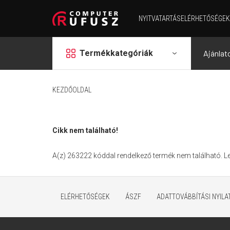
NYITVATARTÁS
ELÉRHETŐSÉGEK
grid
Termékkategóriák
Ajánlat
KEZDŐOLDAL
Cikk nem található!
A(z) 263222 kóddal rendelkező termék nem található. 
ELÉRHETŐSÉGEK
ÁSZF
ADATTOVÁBBÍTÁSI NYIL