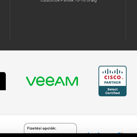
Csütörtök-Péntek 10-16 óráig