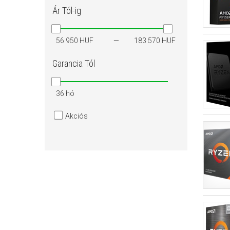
Ár
Tól-ig
56 950 HUF
183 570 HUF
Garancia
Tól
36 hó
Akciós