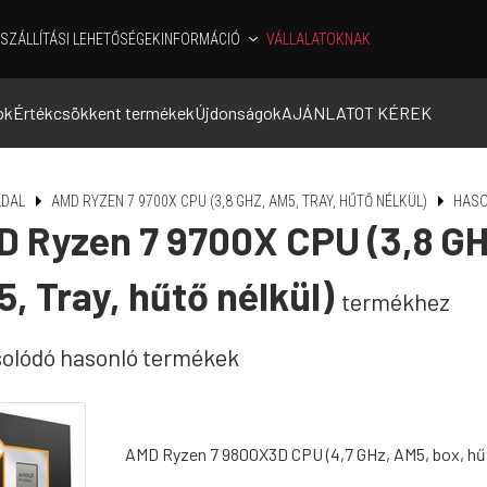
SZÁLLÍTÁSI LEHETŐSÉGEK
INFORMÁCIÓ
VÁLLALATOKNAK
ok
Értékcsökkent termékek
Újdonságok
AJÁNLATOT KÉREK
DAL
AMD RYZEN 7 9700X CPU (3,8 GHZ, AM5, TRAY, HŰTŐ NÉLKÜL)
HASO
 Ryzen 7 9700X CPU (3,8 GH
, Tray, hűtő nélkül)
termékhez
olódó hasonló termékek
AMD Ryzen 7 9800X3D CPU (4,7 GHz, AM5, box, hűt