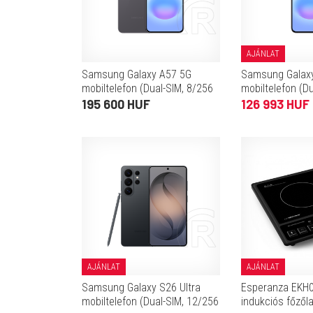
AJÁNLAT
Samsung Galaxy A57 5G
Samsung Galax
mobiltelefon (Dual-SIM, 8/256
mobiltelefon (D
GB, szürke)
GB, szürke)
195 600 HUF
126 993 HUF
AJÁNLAT
AJÁNLAT
Samsung Galaxy S26 Ultra
Esperanza EKH0
mobiltelefon (Dual-SIM, 12/256
indukciós főzől