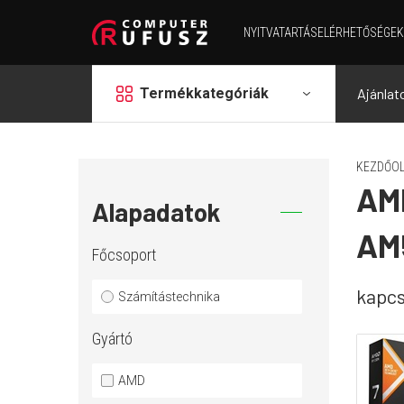
NYITVATARTÁS
ELÉRHETŐSÉGEK
grid
Termékkategóriák
Ajánlat
KEZDŐOL
AMD
Alapadatok
AM5
Főcsoport
kapcs
Számítástechnika
Gyártó
AMD