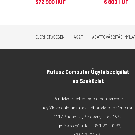
GB, fekete)
372 900 HUF
6 800 HUF
ELÉRHETŐSÉGEK
ÁSZF
ADATTOVÁBBÍTÁSI NYIL
Rufusz Computer Ügyfélszolgálat
és Szaküzlet
Rendelésekkel kapcsolatban keresse
ügyfélszolgálatunkat az alábbi telefonszámokon!
1117 Budapest, Bercsényi utca 19/a.
Ügyfélszolgálat tel:
+36 1 203 0382
;