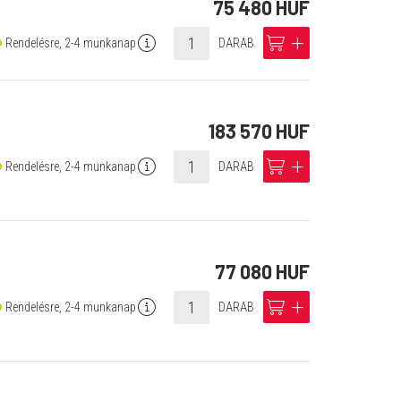
75 480 HUF
info
cart
add
Rendelésre, 2-4 munkanap
DARAB
183 570 HUF
info
cart
add
Rendelésre, 2-4 munkanap
DARAB
77 080 HUF
info
cart
add
Rendelésre, 2-4 munkanap
DARAB