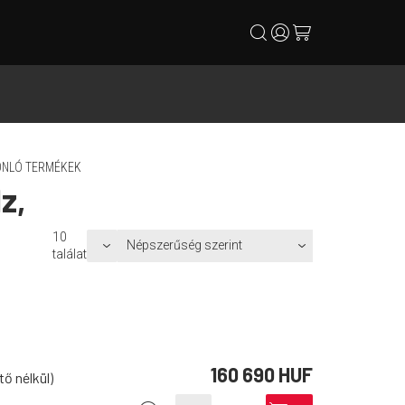
search
user
cart
NLÓ TERMÉKEK
z,
10
találat
160 690 HUF
ő nélkül)