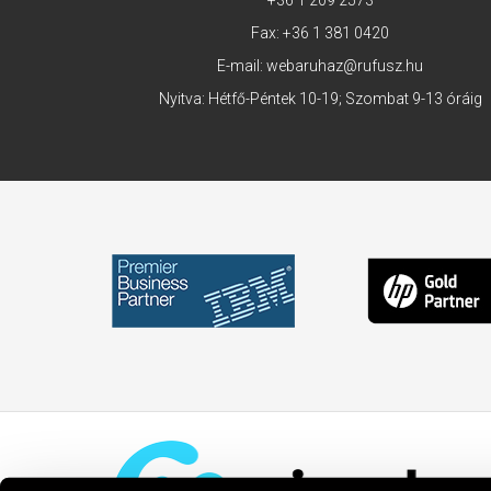
+36 1 209 2573
Fax: +36 1 381 0420
E-mail:
webaruhaz@rufusz.hu
Nyitva: Hétfő-Péntek 10-19; Szombat 9-13 óráig