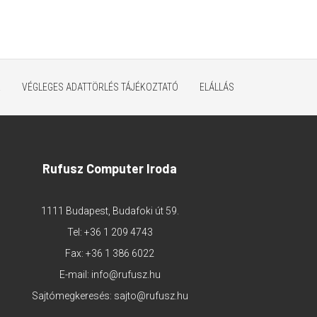
K
VÉGLEGES ADATTÖRLÉS TÁJÉKOZTATÓ
ELÁLLÁS
Rufusz Computer Iroda
1111 Budapest, Budafoki út 59.
Tel:
+36 1 209 4743
Fax: +36 1 386 6022
E-mail:
info@rufusz.hu
Sajtómegkeresés:
sajto@rufusz.hu