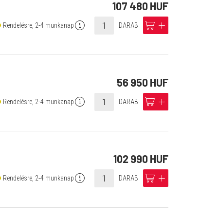
107 480 HUF
info
cart
add
Rendelésre, 2-4 munkanap
DARAB
56 950 HUF
info
cart
add
Rendelésre, 2-4 munkanap
DARAB
102 990 HUF
info
cart
add
Rendelésre, 2-4 munkanap
DARAB