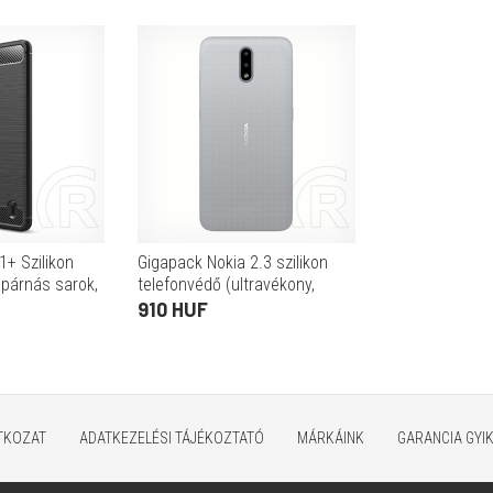
1+ Szilikon
Gigapack Nokia 2.3 szilikon
gpárnás sarok,
telefonvédő (ultravékony,
rbon minta,
átlátszó)
910 HUF
ATKOZAT
ADATKEZELÉSI TÁJÉKOZTATÓ
MÁRKÁINK
GARANCIA GYI