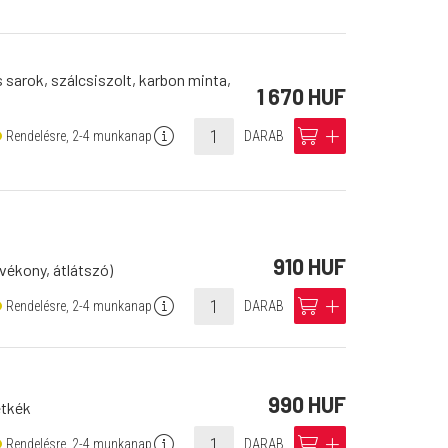
 sarok, szálcsiszolt, karbon minta,
1 670 HUF
info
cart
add
Rendelésre, 2-4 munkanap
DARAB
910 HUF
avékony, átlátszó)
info
cart
add
Rendelésre, 2-4 munkanap
DARAB
990 HUF
étkék
info
cart
add
Rendelésre, 2-4 munkanap
DARAB