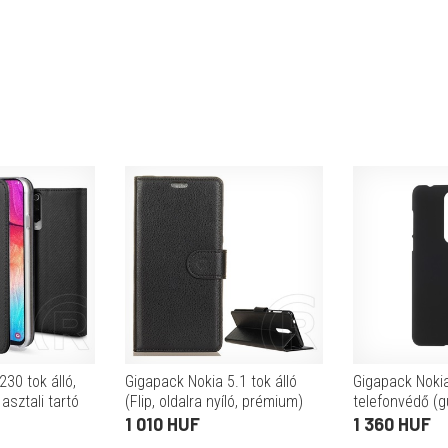
30 tok álló,
Gigapack Nokia 5.1 tok álló
Gigapack Noki
 asztali tartó
(Flip, oldalra nyíló, prémium)
telefonvédő (g
z minta)
fekete
fekete)
1 010 HUF
1 360 HUF