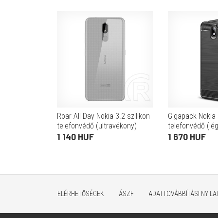
Roar All Day Nokia 3.2 szilikon
Gigapack Nokia 
telefonvédő (ultravékony)
telefonvédő (lé
átlátszó
szálcsiszolt, ka
1 140 HUF
1 670 HUF
fekete)
ELÉRHETŐSÉGEK
ÁSZF
ADATTOVÁBBÍTÁSI NYIL