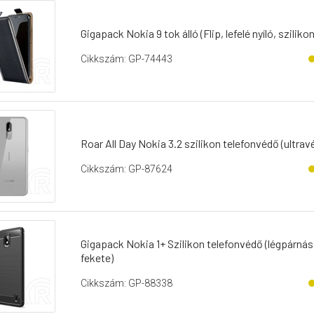
Gigapack Nokia 9 tok álló (Flip, lefelé nyíló, sziliko
Cikkszám: GP-74443
Roar All Day Nokia 3.2 szilikon telefonvédő (ultrav
Cikkszám: GP-87624
Gigapack Nokia 1+ Szilikon telefonvédő (légpárnás 
fekete)
Cikkszám: GP-88338