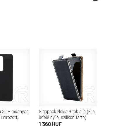
a 3.1+ műanyag
Gigapack Nokia 9 tok álló (Flip,
umírozott,
lefelé nyíló, szilikon tartó)
fekete
1 360 HUF