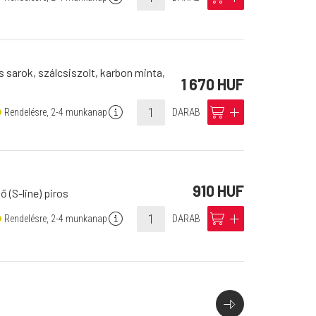
s sarok, szálcsiszolt, karbon minta,
1 670 HUF
info
cart
add
Rendelésre, 2-4 munkanap
DARAB
910 HUF
 (S-line) piros
info
cart
add
Rendelésre, 2-4 munkanap
DARAB