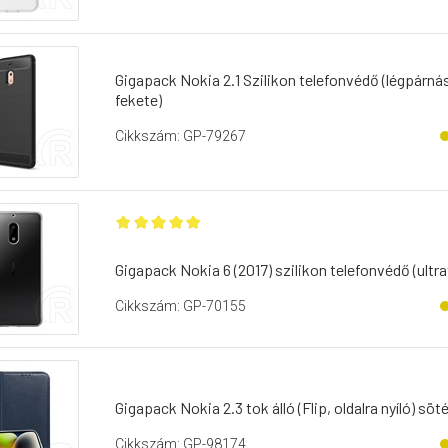
Gigapack Nokia 2.1 Szilikon telefonvédő (légpárnás
fekete)
Cikkszám: GP-79267
Gigapack Nokia 6 (2017) szilikon telefonvédő (ultr
Cikkszám: GP-70155
Gigapack Nokia 2.3 tok álló (Flip, oldalra nyíló) söt
Cikkszám: GP-98174