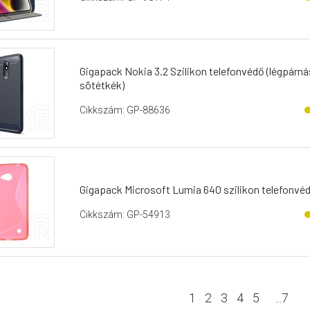
Gigapack Nokia 3.2 Szilikon telefonvédő (légpárná
sötétkék)
Cikkszám: GP-88636
Gigapack Microsoft Lumia 640 szilikon telefonvédő
Cikkszám: GP-54913
1
2
3
4
5
...
7