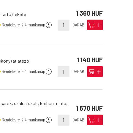
1 360 HUF
n tartó) fekete
info
cart
add
Rendelésre, 2-4 munkanap
DARAB
1 140 HUF
ékony) átlátszó
info
cart
add
Rendelésre, 2-4 munkanap
DARAB
sarok, szálcsiszolt, karbon minta,
1 670 HUF
info
cart
add
Rendelésre, 2-4 munkanap
DARAB