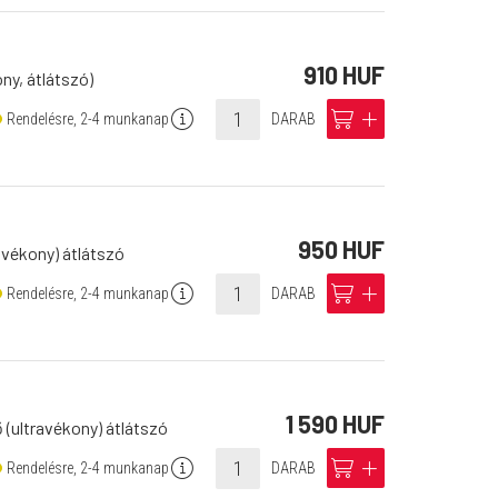
910 HUF
ny, átlátszó)
info
cart
add
Rendelésre, 2-4 munkanap
DARAB
950 HUF
avékony) átlátszó
info
cart
add
Rendelésre, 2-4 munkanap
DARAB
1 590 HUF
 (ultravékony) átlátszó
info
cart
add
Rendelésre, 2-4 munkanap
DARAB