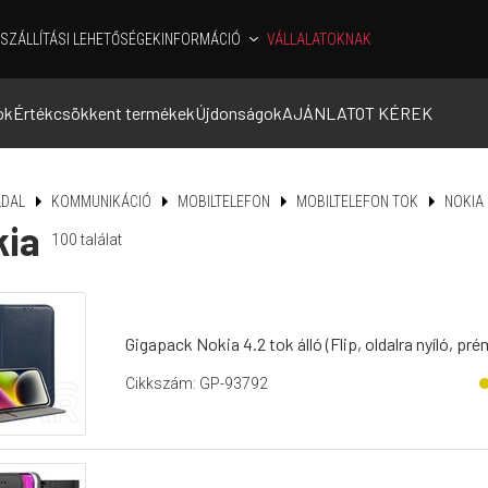
SZÁLLÍTÁSI LEHETŐSÉGEK
INFORMÁCIÓ
VÁLLALATOKNAK
ok
Értékcsökkent termékek
Újdonságok
AJÁNLATOT KÉREK
DAL
KOMMUNIKÁCIÓ
MOBILTELEFON
MOBILTELEFON TOK
NOKIA
kia
100
találat
Gigapack Nokia 4.2 tok álló (Flip, oldalra nyíló, p
Cikkszám: GP-93792