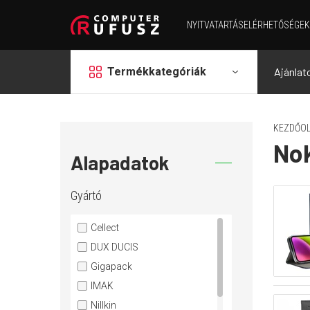
NYITVATARTÁS
ELÉRHETŐSÉGEK
grid
Termékkategóriák
Ajánlat
KEZDŐOL
No
Alapadatok
Gyártó
Cellect
DUX DUCIS
Gigapack
IMAK
Nillkin