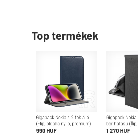
Top termékek
Gigapack Nokia 4.2 tok álló
Gigapack Nokia 2
(Flip, oldalra nyíló, prémium)
bőr hatású (flip,
sötétkék
funkció, rombus
990 HUF
1 270 HUF
fekete