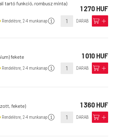
ali tartó funkció, rombusz minta)
1 270 HUF
info
cart
add
Rendelésre, 2-4 munkanap
DARAB
1 010 HUF
émium) fekete
info
cart
add
Rendelésre, 2-4 munkanap
DARAB
1 360 HUF
ott, fekete)
info
cart
add
Rendelésre, 2-4 munkanap
DARAB