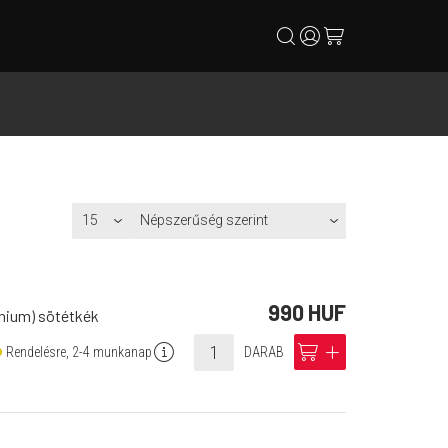
search
user
cart
990 HUF
rémium) sötétkék
info
cart
add
Rendelésre, 2-4 munkanap
DARAB