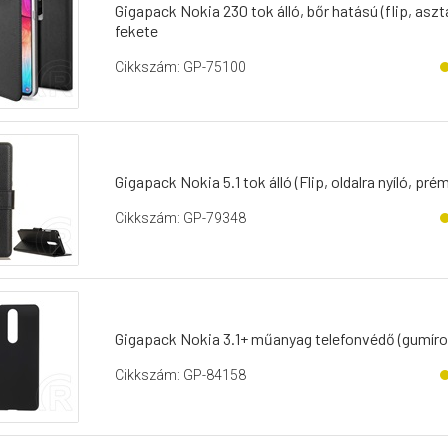
Gigapack Nokia 230 tok álló, bőr hatású (flip, aszt
fekete
Cikkszám: GP-75100
Gigapack Nokia 5.1 tok álló (Flip, oldalra nyíló, pr
Cikkszám: GP-79348
Gigapack Nokia 3.1+ műanyag telefonvédő (gumíroz
Cikkszám: GP-84158