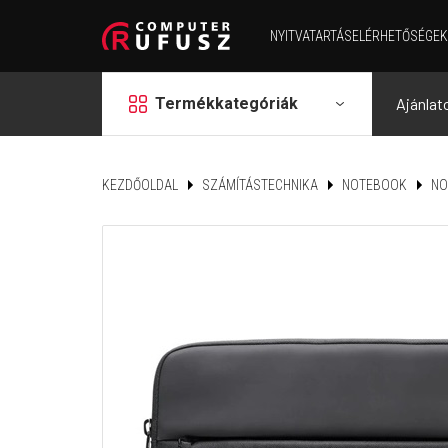
NYITVATARTÁS
ELÉRHETŐSÉGEK
grid
Termékkategóriák
Ajánlat
KEZDŐOLDAL
SZÁMÍTÁSTECHNIKA
NOTEBOOK
NO