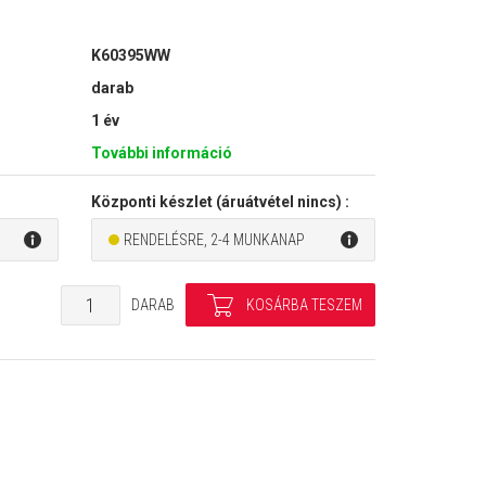
K60395WW
darab
1 év
További információ
Központi készlet (áruátvétel nincs) :
RENDELÉSRE, 2-4 MUNKANAP
DARAB