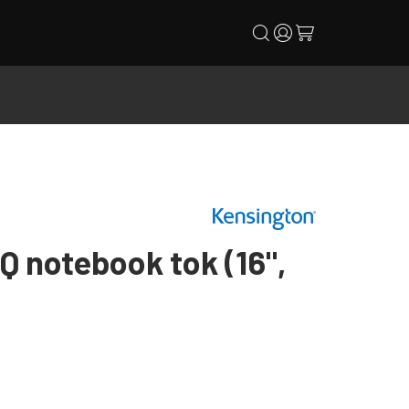
search
user
cart
Q notebook tok (16",