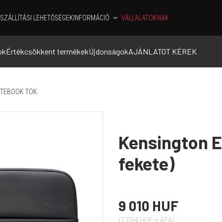
SZÁLLÍTÁSI LEHETŐSÉGEK
INFORMÁCIÓ
VÁLLALATOKNAK
ok
Értékcsökkent termékek
Újdonságok
AJÁNLATOT KÉREK
TEBOOK TOK
Kensington E
fekete)
9 010 HUF
(7 094 HUF + ÁFA)