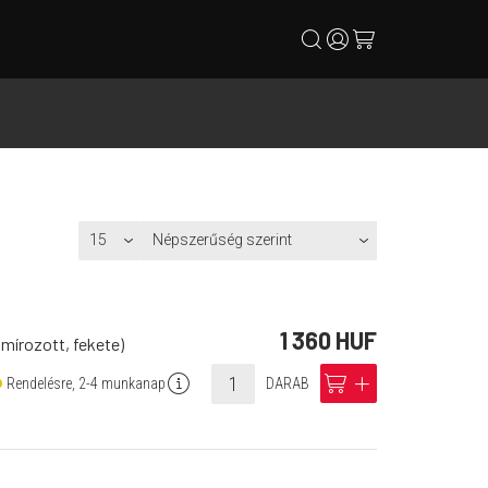
search
user
cart
1 360 HUF
mírozott, fekete)
info
cart
add
Rendelésre, 2-4 munkanap
DARAB