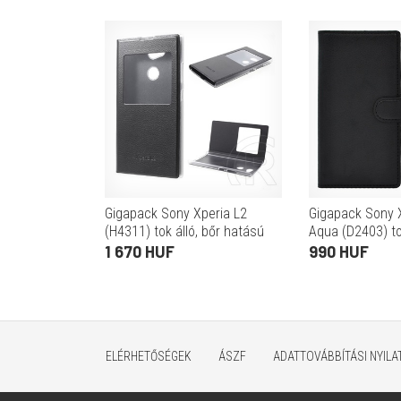
Gigapack Sony Xperia L2
Gigapack Sony 
(H4311) tok álló, bőr hatású
Aqua (D2403) tok
(Flip, oldalra nyíló, View
hatású (Flip, old
1 670 HUF
990 HUF
Window) fekete
asztali tartó fu
fekete
ELÉRHETŐSÉGEK
ÁSZF
ADATTOVÁBBÍTÁSI NYIL