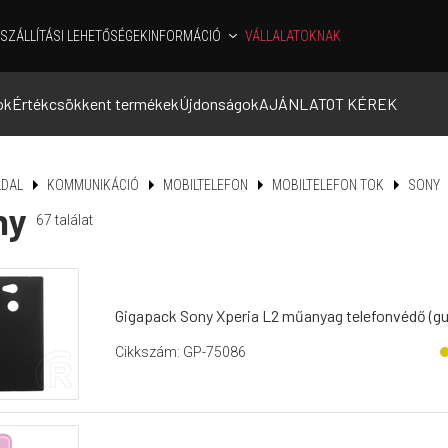
SZÁLLÍTÁSI LEHETŐSÉGEK
INFORMÁCIÓ
VÁLLALATOKNAK
ok
Értékcsökkent termékek
Újdonságok
AJÁNLATOT KÉREK
DAL
KOMMUNIKÁCIÓ
MOBILTELEFON
MOBILTELEFON TOK
SONY
ny
67
találat
Gigapack Sony Xperia L2 műanyag telefonvédő (gu
Cikkszám: GP-75086