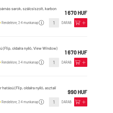
párnás sarok, szálcsiszolt, karbon
1 670 HUF
info
cart
add
Rendelésre, 2-4 munkanap
DARAB
ú (Flip, oldalra nyíló, View Window)
1 670 HUF
info
cart
add
Rendelésre, 2-4 munkanap
DARAB
atású (Flip, oldalra nyíló, asztali
990 HUF
info
cart
add
Rendelésre, 2-4 munkanap
DARAB