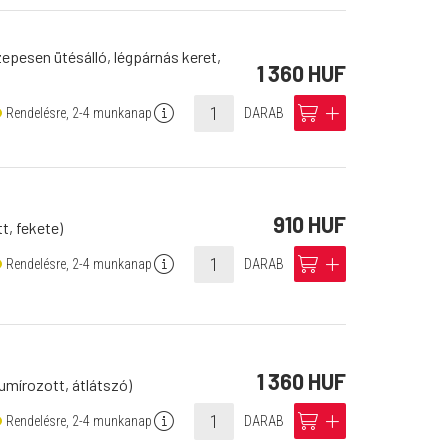
epesen ütésálló, légpárnás keret,
1 360 HUF
info
cart
add
Rendelésre, 2-4 munkanap
DARAB
910 HUF
t, fekete)
info
cart
add
Rendelésre, 2-4 munkanap
DARAB
1 360 HUF
mírozott, átlátszó)
info
cart
add
Rendelésre, 2-4 munkanap
DARAB