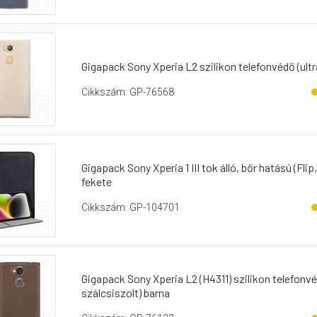
Gigapack Sony Xperia L2 szilikon telefonvédő (ultr
Cikkszám: GP-76568
Gigapack Sony Xperia 1 III tok álló, bőr hatású (Flip,
fekete
Cikkszám: GP-104701
Gigapack Sony Xperia L2 (H4311) szilikon telefonv
szálcsiszolt) barna