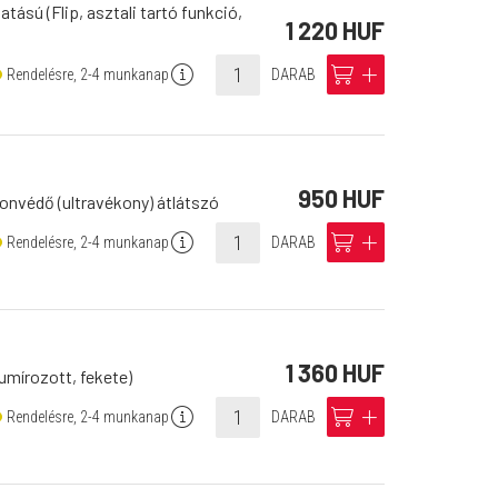
atású (Flip, asztali tartó funkció,
1 220 HUF
info
cart
add
Rendelésre, 2-4 munkanap
DARAB
950 HUF
fonvédő (ultravékony) átlátszó
info
cart
add
Rendelésre, 2-4 munkanap
DARAB
1 360 HUF
umírozott, fekete)
info
cart
add
Rendelésre, 2-4 munkanap
DARAB