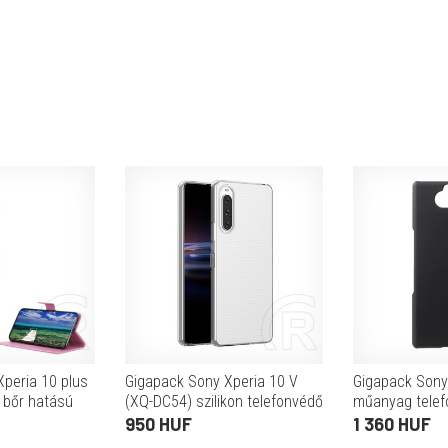
peria 10 plus
Gigapack Sony Xperia 10 V
Gigapack Sony
, bőr hatású
(XQ-DC54) szilikon telefonvédő
műanyag tele
tó funkció,
(ultravékony) átlátszó
(gumírozott, f
950 HUF
1 360 HUF
szín