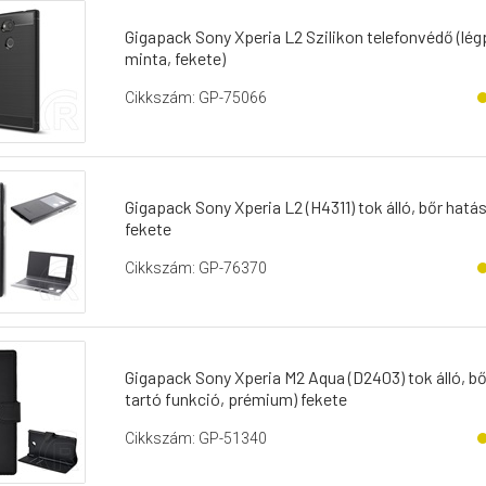
Gigapack Sony Xperia L2 Szilikon telefonvédő (lég
minta, fekete)
Cikkszám: GP-75066
Gigapack Sony Xperia L2 (H4311) tok álló, bőr hatás
fekete
Cikkszám: GP-76370
Gigapack Sony Xperia M2 Aqua (D2403) tok álló, bőr h
tartó funkció, prémium) fekete
Cikkszám: GP-51340