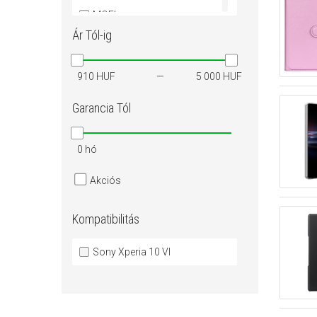
MOFI
Ár
Tól-ig
Nillkin
Roar
SPIGEN
910 HUF
5 000 HUF
Garancia
Tól
0 hó
Akciós
Kompatibilitás
Sony Xperia 10 VI