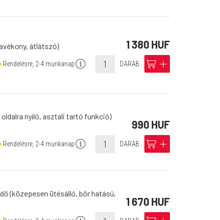
1 380 HUF
avékony, átlátszó)
info
cart
add
Rendelésre, 2-4 munkanap
DARAB
 oldalra nyíló, asztali tartó funkció)
990 HUF
info
cart
add
Rendelésre, 2-4 munkanap
DARAB
édő (közepesen ütésálló, bőr hatású,
1 670 HUF