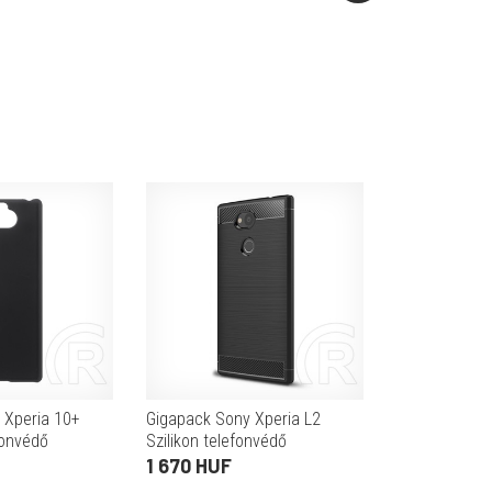
 Xperia 10+
Gigapack Sony Xperia L2
fonvédő
Szilikon telefonvédő
ekete)
(légpárnás sarok, szálcsiszolt,
1 670 HUF
karbon minta, fekete)