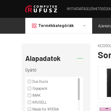
NYITVATARTÁS
ELÉRHETŐSÉGEK
grid
Termékkategóriák
Ajánlat
KEZDŐOL
So
Alapadatok
Gyártó
Dux Ducis
Gigapack
IMAK
KRUSELL
Made for XPERIA