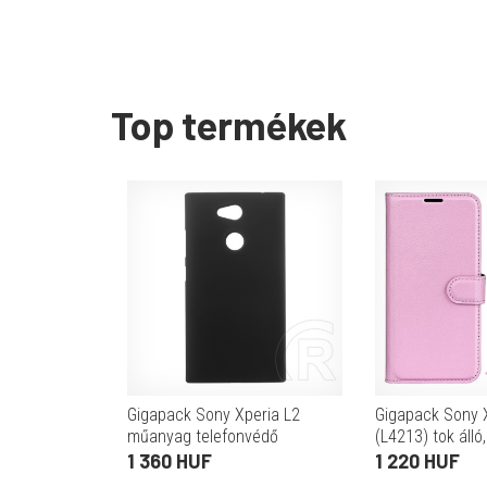
Top termékek
Gigapack Sony Xperia L2
Gigapack Sony X
műanyag telefonvédő
(L4213) tok álló
(gumírozott, fekete)
(Flip, asztali tar
1 360 HUF
1 220 HUF
prémium) rózsa