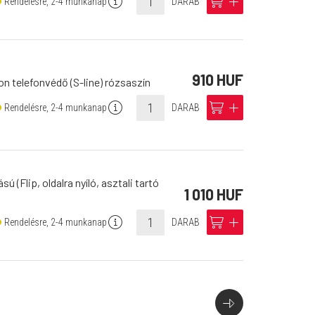
info
cart
add
Rendelésre, 2-4 munkanap
DARAB
910 HUF
on telefonvédő (S-line) rózsaszín
info
cart
add
Rendelésre, 2-4 munkanap
DARAB
ú (Flip, oldalra nyíló, asztali tartó
1 010 HUF
info
cart
add
Rendelésre, 2-4 munkanap
DARAB