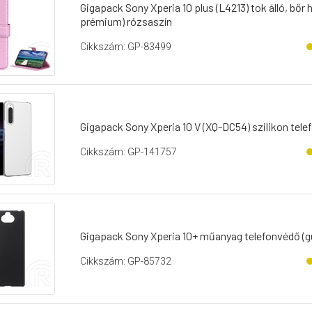
Gigapack Sony Xperia 10 plus (L4213) tok álló, bőr h
prémium) rózsaszín
Cikkszám: GP-83499
Gigapack Sony Xperia 10 V (XQ-DC54) szilikon tele
Cikkszám: GP-141757
Gigapack Sony Xperia 10+ műanyag telefonvédő (g
Cikkszám: GP-85732