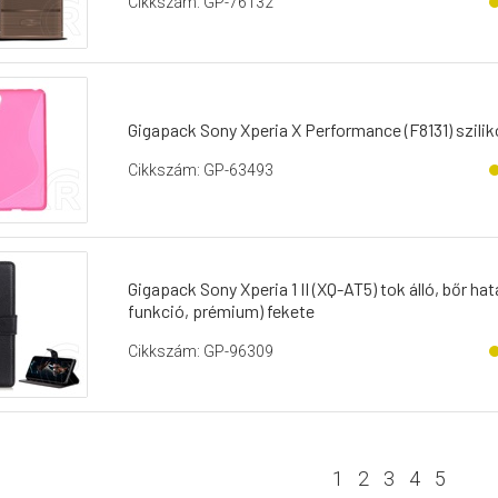
Cikkszám: GP-76132
Gigapack Sony Xperia X Performance (F8131) szilik
Cikkszám: GP-63493
Gigapack Sony Xperia 1 II (XQ-AT5) tok álló, bőr hatás
funkció, prémium) fekete
Cikkszám: GP-96309
1
2
3
4
5