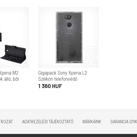
Xperia M2
Gigapack Sony Xperia L2
 álló, bőr
Szilikon telefonvédő
alra nyíló,
(közepesen ütésálló,
1 360 HUF
nkció, prémium)
légpárnás keret, átlátszó)
ATKOZAT
ADATKEZELÉSI TÁJÉKOZTATÓ
MÁRKÁINK
GARANCIA GYI