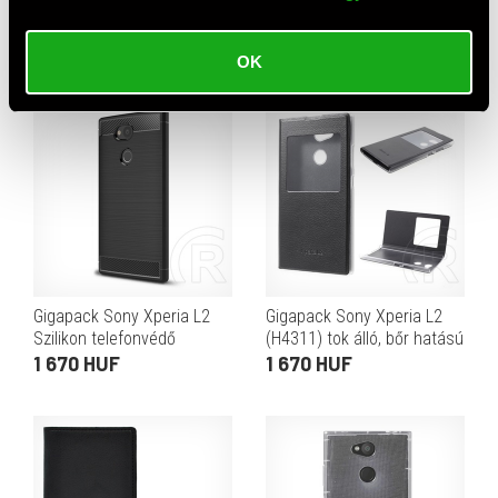
(XQ-DC54) szilikon
műanyag telefonvédő
telefonvédő (ultravékony)
(gumírozott, fekete)
950 HUF
1 360 HUF
OK
átlátszó
Gigapack Sony Xperia L2
Gigapack Sony Xperia L2
Szilikon telefonvédő
(H4311) tok álló, bőr hatású
(légpárnás sarok,
(Flip, oldalra nyíló, View
1 670 HUF
1 670 HUF
szálcsiszolt, karbon minta,
Window) fekete
fekete)