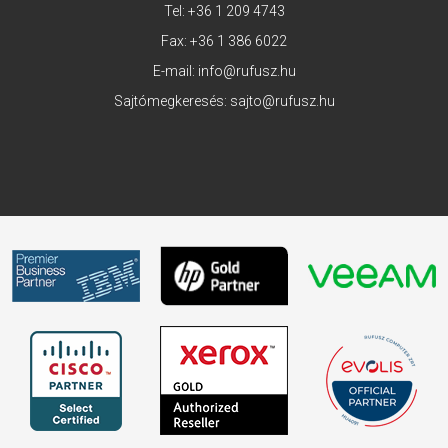
Tel:
+36 1 209 4743
Fax: +36 1 386 6022
E-mail:
info@rufusz.hu
Sajtómegkeresés:
sajto@rufusz.hu