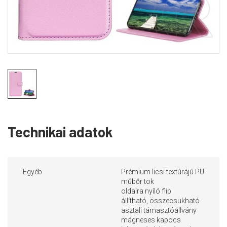
Technikai adatok
Egyéb
Prémium licsi textúrájú PU
műbőr tok
oldalra nyíló flip
állítható, összecsukható
asztali támasztóállvány
mágneses kapocs