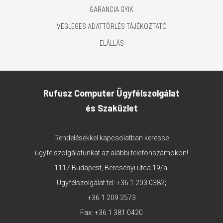
GARANCIA GYIK
VÉGLEGES ADATTÖRLÉS TÁJÉKOZTATÓ
ELÁLLÁS
Rufusz Computer Ügyfélszolgálat
és Szaküzlet
Rendelésekkel kapcsolatban keresse
ügyfélszolgálatunkat az alábbi telefonszámokon!
1117 Budapest, Bercsényi utca 19/a.
Ügyfélszolgálat tel:
+36 1 203 0382
;
+36 1 209 2573
Fax: +36 1 381 0420