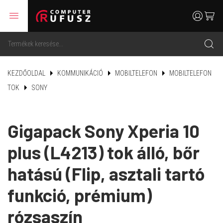
menu
user
cart
search
KEZDŐOLDAL
KOMMUNIKÁCIÓ
MOBILTELEFON
MOBILTELEFON
TOK
SONY
Gigapack Sony Xperia 10
plus (L4213) tok álló, bőr
hatású (Flip, asztali tartó
funkció, prémium)
rózsaszín