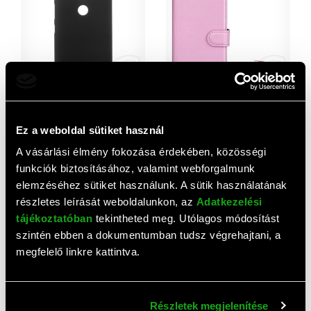
Gigapack Sony Xperia L2
Gigapack Sony Xperia 10
műanyag telefonvédő
plus (L4213) tok álló, bőr
Ez a weboldal sütiket használ
(gumírozott, fekete)
hatású (Flip, asztali tartó
1 360 HUF
1 220 HUF
A vásárlási élmény fokozása érdekében, közösségi
funkció, prémium)
rózsaszín
funkciók biztosításához, valamint webforgalmunk
elemzéséhez sütiket használunk. A sütik használatának
részletes leírását weboldalunkon, az
Adatkezelési
tájékoztatóban
tekintheted meg. Utólagos módosítást
szintén ebben a dokumentumban tudsz végrehajtani, a
megfelelő linkre kattintva.
Részletek megjelenítése
Gigapack Sony Xperia 10 V
Gigapack Sony Xperia 10+