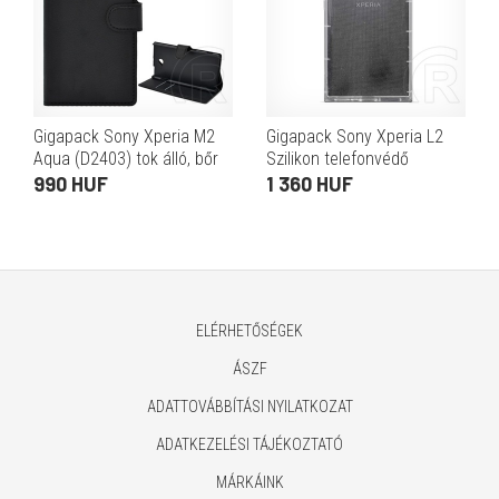
Gigapack Sony Xperia M2
Gigapack Sony Xperia L2
Aqua (D2403) tok álló, bőr
Szilikon telefonvédő
hatású (Flip, oldalra nyíló,
(közepesen ütésálló,
990 HUF
1 360 HUF
asztali tartó funkció,
légpárnás keret, átlátszó)
prémium) fekete
ELÉRHETŐSÉGEK
ÁSZF
ADATTOVÁBBÍTÁSI NYILATKOZAT
ADATKEZELÉSI TÁJÉKOZTATÓ
MÁRKÁINK