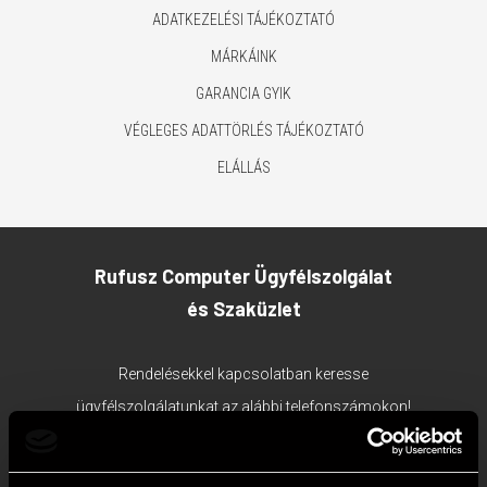
ADATKEZELÉSI TÁJÉKOZTATÓ
MÁRKÁINK
GARANCIA GYIK
VÉGLEGES ADATTÖRLÉS TÁJÉKOZTATÓ
ELÁLLÁS
Rufusz Computer Ügyfélszolgálat
és Szaküzlet
Rendelésekkel kapcsolatban keresse
ügyfélszolgálatunkat az alábbi telefonszámokon!
1117 Budapest, Bercsényi utca 19/a.
Ügyfélszolgálat tel:
+36 1 203 0382
;