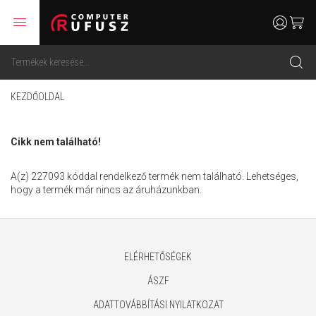
menu
user
cart
search
KEZDŐOLDAL
Cikk nem található!
A(z) 227093 kóddal rendelkező termék nem található. Lehetséges,
hogy a termék már nincs az áruházunkban.
ELÉRHETŐSÉGEK
ÁSZF
ADATTOVÁBBÍTÁSI NYILATKOZAT