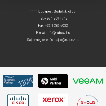
1111 Budapest, Budafoki út 59.
Tel:
+36 1 209 4743
Fax: +36 1 386 6022
E-mail:
info@rufusz.hu
Sajtómegkeresés:
sajto@rufusz.hu