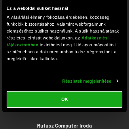
+36 1 209 2573
Ez a weboldal sütiket használ
Fax: +36 1 381 0420
A vásárlási élmény fokozása érdekében, közösségi
E-mail:
webaruhaz@rufusz.hu
funkciók biztosításához, valamint webforgalmunk
Nyitva: Hétfő-Péntek 10-19; Szombat 9-13 óráig
elemzéséhez sütiket használunk. A sütik használatának
részletes leírását weboldalunkon, az
Adatkezelési
tájékoztatóban
tekintheted meg. Utólagos módosítást
Rufusz Computer Szerviz
szintén ebben a dokumentumban tudsz végrehajtani, a
megfelelő linkre kattintva.
1111 Budapest, Budafoki út 59.
Tel:
+36 1 209 4745
Részletek megjelenítése
Fax: +36 1 386 6022
E-mail:
szerviz@rufusz.hu
OK
Nyitva: Hétfő-Kedd 10-16; Szerda 10-18;
Csütörtök-Péntek 10-16 óráig
Rufusz Computer Iroda